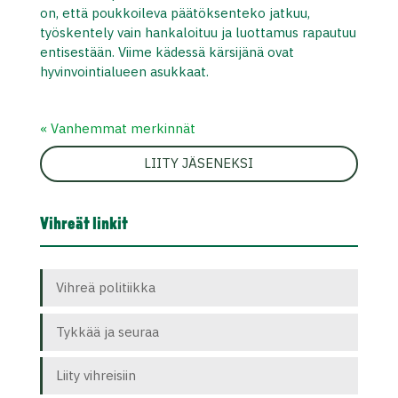
on, että poukkoileva päätöksenteko jatkuu,
työskentely vain hankaloituu ja luottamus rapautuu
entisestään. Viime kädessä kärsijänä ovat
hyvinvointialueen asukkaat.
« Vanhemmat merkinnät
LIITY JÄSENEKSI
Vihreät linkit
Vihreä politiikka
Tykkää ja seuraa
Liity vihreisiin