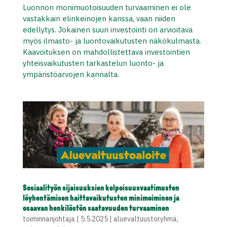
Luonnon monimuotoisuuden turvaaminen ei ole
vastakkain elinkeinojen kanssa, vaan niiden
edellytys. Jokainen suuri investointi on arvioitava
myös ilmasto- ja luontovaikutusten näkökulmasta.
Kaavoituksen on mahdollistettava investointien
yhteisvaikutusten tarkastelun luonto- ja
ympäristöarvojen kannalta.
Sosiaalityön sijaisuuksien kelpoisuusvaatimusten
löyhentämisen haittavaikutusten minimoiminen ja
osaavan henkilöstön saatavuuden turvaaminen
toiminnanjohtaja
|
5.5.2025
|
aluevaltuustoryhmä
,