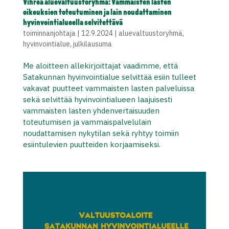
Vihreä aluevaltuustoryhmä: Vammaisten lasten
oikeuksien toteutuminen ja lain noudattaminen
hyvinvointialueella selvitettävä
toiminnanjohtaja
|
12.9.2024
|
aluevaltuustoryhmä
,
hyvinvointialue
,
julkilausuma
Me aloitteen allekirjoittajat vaadimme, että
Satakunnan hyvinvointialue selvittää esiin tulleet
vakavat puutteet vammaisten lasten palveluissa
sekä selvittää hyvinvointialueen laajuisesti
vammaisten lasten yhdenvertaisuuden
toteutumisen ja vammaispalvelulain
noudattamisen nykytilan sekä ryhtyy toimiin
esiintulevien puutteiden korjaamiseksi.