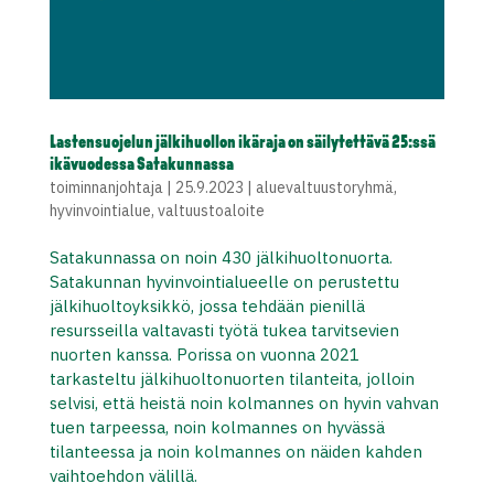
Lastensuojelun jälkihuollon ikäraja on säilytettävä 25:ssä
ikävuodessa Satakunnassa
toiminnanjohtaja
|
25.9.2023
|
aluevaltuustoryhmä
,
hyvinvointialue
,
valtuustoaloite
Satakunnassa on noin 430 jälkihuoltonuorta.
Satakunnan hyvinvointialueelle on perustettu
jälkihuoltoyksikkö, jossa tehdään pienillä
resursseilla valtavasti työtä tukea tarvitsevien
nuorten kanssa. Porissa on vuonna 2021
tarkasteltu jälkihuoltonuorten tilanteita, jolloin
selvisi, että heistä noin kolmannes on hyvin vahvan
tuen tarpeessa, noin kolmannes on hyvässä
tilanteessa ja noin kolmannes on näiden kahden
vaihtoehdon välillä.