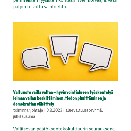
perinteisten fyysisten kohtaamisten korvaajia, vaan
paljon toivottu vaihtoehto.
Valtuusto vailla valtaa – hyvinvointialueen työskentelyä
leimaa vallan keskittäminen, tiedon pimittäminen ja
demokratian vähättely
toiminnanjohtaja
|
3.8.2023
|
aluevaltuustoryhmä
,
julkilausuma
Vallitsevan päätöksentekokulttuurin seurauksena