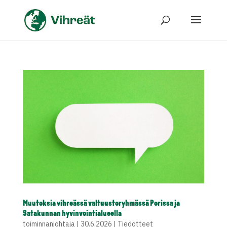
Muutoksia vihreässä valtuustoryhmässä Porissa ja
Satakunnan hyvinvointialueella
toiminnanjohtaja
|
30.6.2026
|
Tiedotteet