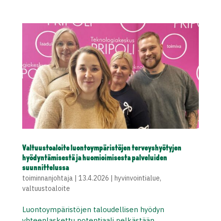
Valtuustoaloite luontoympäristöjen terveyshyötyjen
hyödyntämisestä ja huomioimisesta palveluiden
suunnittelussa
toiminnanjohtaja
|
13.4.2026
|
hyvinvointialue
,
valtuustoaloite
Luontoympäristöjen taloudellisen hyödyn
yhteenlaskettu potentiaali pelkästään