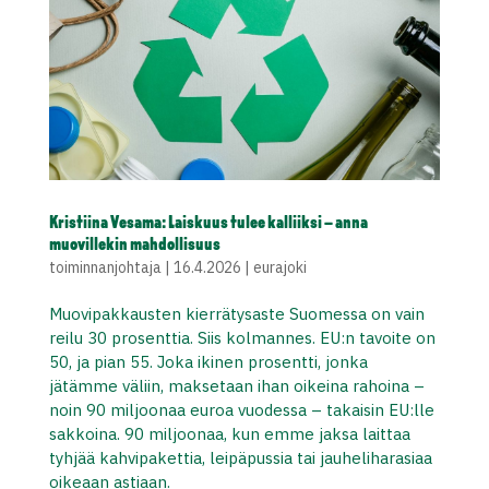
Kristiina Vesama: Laiskuus tulee kalliiksi – anna
muovillekin mahdollisuus
toiminnanjohtaja
|
16.4.2026
|
eurajoki
Muovipakkausten kierrätysaste Suomessa on vain
reilu 30 prosenttia. Siis kolmannes. EU:n tavoite on
50, ja pian 55. Joka ikinen prosentti, jonka
jätämme väliin, maksetaan ihan oikeina rahoina –
noin 90 miljoonaa euroa vuodessa – takaisin EU:lle
sakkoina. 90 miljoonaa, kun emme jaksa laittaa
tyhjää kahvipakettia, leipäpussia tai jauheliharasiaa
oikeaan astiaan.