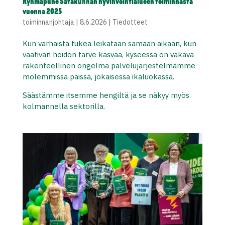
Ryhmäpuhe Satakunnan hyvinvointialueen toiminnasta
vuonna 2025
toiminnanjohtaja
|
8.6.2026
|
Tiedotteet
Kun varhaista tukea leikataan samaan aikaan, kun
vaativan hoidon tarve kasvaa, kyseessä on vakava
rakenteellinen ongelma palvelujärjestelmämme
molemmissa päissä, jokaisessa ikäluokassa.
Säästämme itsemme hengiltä ja se näkyy myös
kolmannella sektorilla.