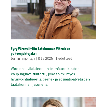
Pyry Väre valittiin Satakunnan Vihreiden
puheenjohtajaksi
toiminnanjohtaja
|
8.12.2025
|
Tiedotteet
Väre on ulvilalainen ensimmäisen kauden
kaupunginvaltuutettu, joka toimii myös
hyvinvointialueella perhe- ja sosiaalipalveluiden
lautakunnan jäsenenä.