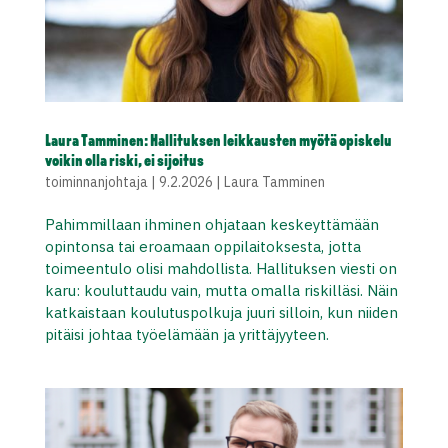
Laura Tamminen: Hallituksen leikkausten myötä opiskelu
voikin olla riski, ei sijoitus
toiminnanjohtaja
|
9.2.2026
|
Laura Tamminen
Pahimmillaan ihminen ohjataan keskeyttämään
opintonsa tai eroamaan oppilaitoksesta, jotta
toimeentulo olisi mahdollista. Hallituksen viesti on
karu: kouluttaudu vain, mutta omalla riskilläsi. Näin
katkaistaan koulutuspolkuja juuri silloin, kun niiden
pitäisi johtaa työelämään ja yrittäjyyteen.