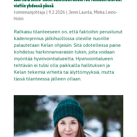
vietiin yhdessä yössä
toiminnanjohtaja
|
9.2.2026
|
Jenni Laurila
,
Minka Leino-
Holm
Ratkaisu tilanteeseen on, että faktoihin perustunut
kädenojennus jälkihuollossa oleville nuorille
palautetaan Kelan ohjeisiin. Sitä odotellessa paine
kohdistuu harkinnanvaraisiin tukiin, joita voidaan
myöntää hyvinvointialueelta. Hyvinvointialueen
tehtävän ei tulisi olla paikkailla hallituksen ja
Kelan tekemiä virheitä tai älyttömyyksiä, mutta
tässä tilanteessa jälleen ollaan.