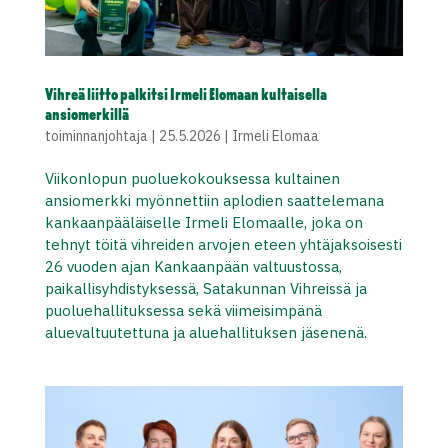
Vihreä liitto palkitsi Irmeli Elomaan kultaisella
ansiomerkillä
toiminnanjohtaja
|
25.5.2026
|
Irmeli Elomaa
Viikonlopun puoluekokouksessa kultainen
ansiomerkki myönnettiin aplodien saattelemana
kankaanpääläiselle Irmeli Elomaalle, joka on
tehnyt töitä vihreiden arvojen eteen yhtäjaksoisesti
26 vuoden ajan Kankaanpään valtuustossa,
paikallisyhdistyksessä, Satakunnan Vihreissä ja
puoluehallituksessa sekä viimeisimpänä
aluevaltuutettuna ja aluehallituksen jäsenenä.