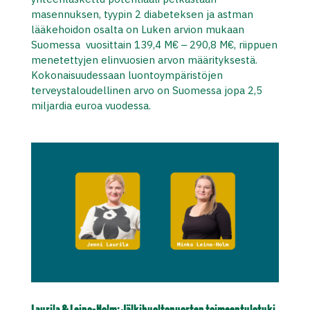
masennuksen, tyypin 2 diabeteksen ja astman
lääkehoidon osalta on Luken arvion mukaan
Suomessa vuosittain 139,4 M€ ‒ 290,8 M€, riippuen
menetettyjen elinvuosien arvon määrityksestä.
Kokonaisuudessaan luontoympäristöjen
terveystaloudellinen arvo on Suomessa jopa 2,5
miljardia euroa vuodessa.
Laurila & Leino-Holm: Jälkihuoltonuorten toimeentulotuki