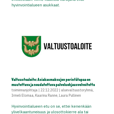
hyvinvointialueen asukkaat.
Valtuustoaloite: Asiakasmaksujen perintätapaa on
muutettava ja noudatettava palveluohjausvelvoitetta
toiminnanjohtaja
|
22.12.2022
|
aluevaltuustoryhmä
,
Irmeli Elomaa
,
Kaarina Ranne
,
Laura Pullinen
Hyvinvointialueen etu on se, ettei kenenkään
ylivelkaantuneisuus ja ulosottokierre ala tai