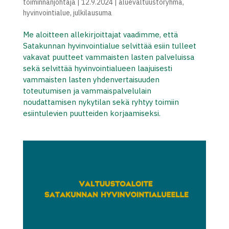
toiminnanjohtaja
|
12.9.2024
|
aluevaltuustoryhmä
,
hyvinvointialue
,
julkilausuma
Me aloitteen allekirjoittajat vaadimme, että
Satakunnan hyvinvointialue selvittää esiin tulleet
vakavat puutteet vammaisten lasten palveluissa
sekä selvittää hyvinvointialueen laajuisesti
vammaisten lasten yhdenvertaisuuden
toteutumisen ja vammaispalvelulain
noudattamisen nykytilan sekä ryhtyy toimiin
esiintulevien puutteiden korjaamiseksi.