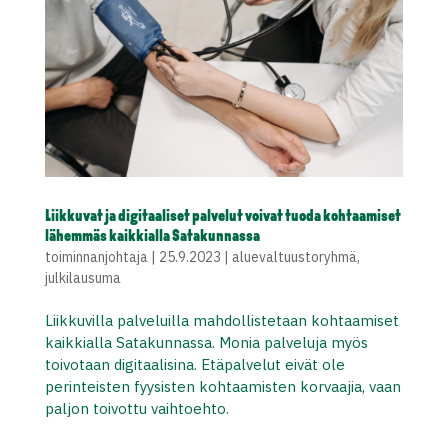
Liikkuvat ja digitaaliset palvelut voivat tuoda kohtaamiset
lähemmäs kaikkialla Satakunnassa
toiminnanjohtaja
|
25.9.2023
|
aluevaltuustoryhmä
,
julkilausuma
Liikkuvilla palveluilla mahdollistetaan kohtaamiset
kaikkialla Satakunnassa. Monia palveluja myös
toivotaan digitaalisina. Etäpalvelut eivät ole
perinteisten fyysisten kohtaamisten korvaajia, vaan
paljon toivottu vaihtoehto.