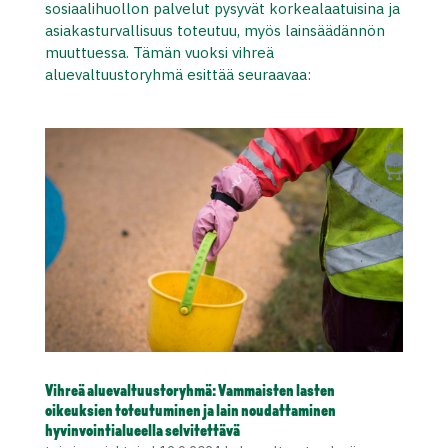
sosiaalihuollon palvelut pysyvät korkealaatuisina ja
asiakasturvallisuus toteutuu, myös lainsäädännön
muuttuessa. Tämän vuoksi vihreä
aluevaltuustoryhmä esittää seuraavaa:
Vihreä aluevaltuustoryhmä: Vammaisten lasten
oikeuksien toteutuminen ja lain noudattaminen
hyvinvointialueella selvitettävä