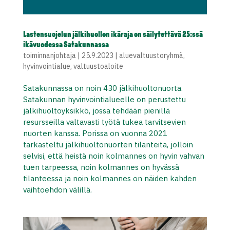
Lastensuojelun jälkihuollon ikäraja on säilytettävä 25:ssä
ikävuodessa Satakunnassa
toiminnanjohtaja
|
25.9.2023
|
aluevaltuustoryhmä
,
hyvinvointialue
,
valtuustoaloite
Satakunnassa on noin 430 jälkihuoltonuorta.
Satakunnan hyvinvointialueelle on perustettu
jälkihuoltoyksikkö, jossa tehdään pienillä
resursseilla valtavasti työtä tukea tarvitsevien
nuorten kanssa. Porissa on vuonna 2021
tarkasteltu jälkihuoltonuorten tilanteita, jolloin
selvisi, että heistä noin kolmannes on hyvin vahvan
tuen tarpeessa, noin kolmannes on hyvässä
tilanteessa ja noin kolmannes on näiden kahden
vaihtoehdon välillä.