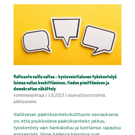
Valtuusto vailla valtaa – hyvinvointialueen työskentelyä
leimaa vallan keskittäminen, tiedon pimittäminen ja
demokratian vähättely
toiminnanjohtaja
|
3.8.2023
|
aluevaltuustoryhmä
,
julkilausuma
Vallitsevan päätöksentekokulttuurin seurauksena
on, että poukkoileva päätöksenteko jatkuu,
työskentely vain hankaloituu ja luottamus rapautuu
entisestään. Viime kädessä kärsijänä ovat