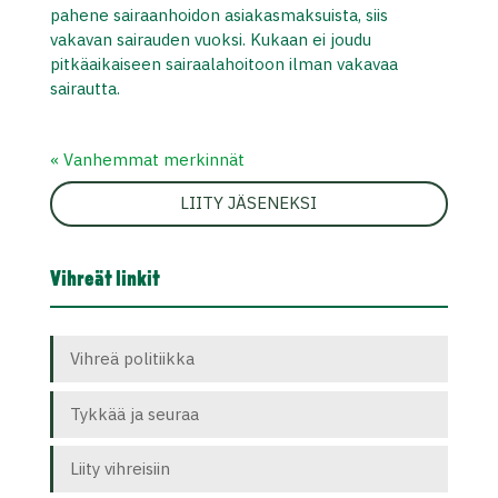
pahene sairaanhoidon asiakasmaksuista, siis
vakavan sairauden vuoksi. Kukaan ei joudu
pitkäaikaiseen sairaalahoitoon ilman vakavaa
sairautta.
« Vanhemmat merkinnät
LIITY JÄSENEKSI
Vihreät linkit
Vihreä politiikka
Tykkää ja seuraa
Liity vihreisiin