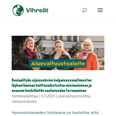
Sosiaalityön sijaisuuksien kelpoisuusvaatimusten
löyhentämisen haittavaikutusten minimoiminen ja
osaavan henkilöstön saatavuuden turvaaminen
toiminnanjohtaja
|
5.5.2025
|
aluevaltuustoryhmä
,
valtuustoaloite
Hyvinvointialueiden tehtävänä on huolehtia, että