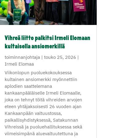
Vihreä liitto palkitsi Irmeli Elomaan
kultaisella ansiomerkillä
toiminnanjohtaja
|
touko 25, 2026
|
Irmeli Elomaa
Viikonlopun puoluekokouksessa
kultainen ansiomerkki myönnettiin
aplodien saattelemana
kankaanpääläiselle Irmeli Elomaalle,
joka on tehnyt töitä vihreiden arvojen
eteen yhtäjaksoisesti 26 vuoden ajan
Kankaanpään valtuustossa,
paikallisyhdistyksessä, Satakunnan
Vihreissä ja puoluehallituksessa sekä
viimeisimpänä aluevaltuutettuna ja