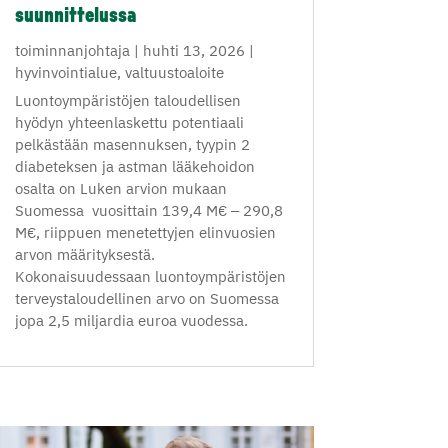
suunnittelussa
toiminnanjohtaja
|
huhti 13, 2026
|
hyvinvointialue
,
valtuustoaloite
Luontoympäristöjen taloudellisen
hyödyn yhteenlaskettu potentiaali
pelkästään masennuksen, tyypin 2
diabeteksen ja astman lääkehoidon
osalta on Luken arvion mukaan
Suomessa vuosittain 139,4 M€ ‒ 290,8
M€, riippuen menetettyjen elinvuosien
arvon määrityksestä.
Kokonaisuudessaan luontoympäristöjen
terveystaloudellinen arvo on Suomessa
jopa 2,5 miljardia euroa vuodessa.