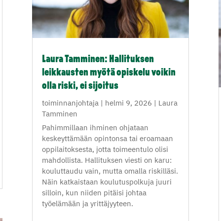
Laura Tamminen: Hallituksen
leikkausten myötä opiskelu voikin
olla riski, ei sijoitus
toiminnanjohtaja
|
helmi 9, 2026
|
Laura
Tamminen
Pahimmillaan ihminen ohjataan
keskeyttämään opintonsa tai eroamaan
oppilaitoksesta, jotta toimeentulo olisi
mahdollista. Hallituksen viesti on karu:
kouluttaudu vain, mutta omalla riskilläsi.
Näin katkaistaan koulutuspolkuja juuri
silloin, kun niiden pitäisi johtaa
työelämään ja yrittäjyyteen.