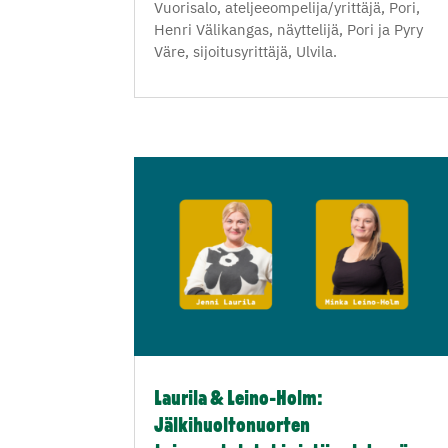
Vuorisalo, ateljeeompelija/yrittäjä, Pori,
Henri Välikangas, näyttelijä, Pori ja Pyry
Väre, sijoitusyrittäjä, Ulvila.
Laurila & Leino-Holm:
Jälkihuoltonuorten