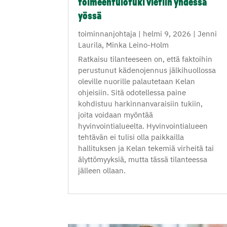
toimeentulotuki vietiin yhdessä
yössä
toiminnanjohtaja
|
helmi 9, 2026
|
Jenni
Laurila
,
Minka Leino-Holm
Ratkaisu tilanteeseen on, että faktoihin
perustunut kädenojennus jälkihuollossa
oleville nuorille palautetaan Kelan
ohjeisiin. Sitä odotellessa paine
kohdistuu harkinnanvaraisiin tukiin,
joita voidaan myöntää
hyvinvointialueelta. Hyvinvointialueen
tehtävän ei tulisi olla paikkailla
hallituksen ja Kelan tekemiä virheitä tai
älyttömyyksiä, mutta tässä tilanteessa
jälleen ollaan.