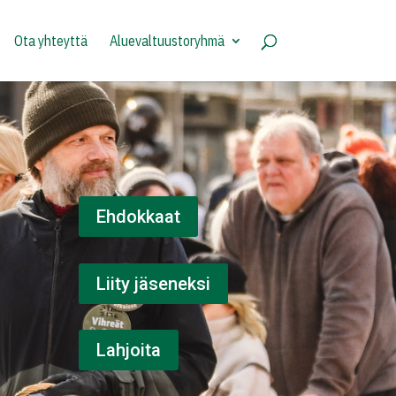
Ota yhteyttä
Aluevaltuustoryhmä
Ehdokkaat
Liity jäseneksi
Lahjoita