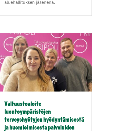
aluehallituksen jäsenenä.
Valtuustoaloite
luontoympäristöjen
terveyshyötyjen hyödyntämisestä
ja huomioimisesta palveluiden