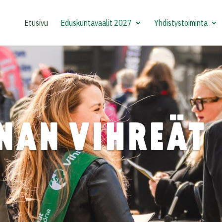
Etusivu
Eduskuntavaalit 2027
Yhdistystoiminta
NAN VIHREÄT