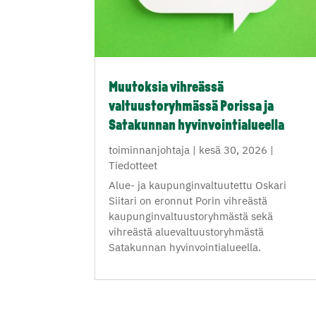
Muutoksia vihreässä
valtuustoryhmässä Porissa ja
Satakunnan hyvinvointialueella
toiminnanjohtaja
|
kesä 30, 2026
|
Tiedotteet
Alue- ja kaupunginvaltuutettu Oskari
Siitari on eronnut Porin vihreästä
kaupunginvaltuustoryhmästä sekä
vihreästä aluevaltuustoryhmästä
Satakunnan hyvinvointialueella.