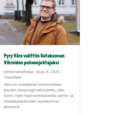
Pyry Väre valittiin Satakunnan
Vihreiden puheenjohtajaksi
toiminnanjohtaja
|
joulu 8, 2025
|
Tiedotteet
Väre on ulvilalainen ensimmäisen
kauden kaupunginvaltuutettu, joka
toimii myös hyvinvointialueella perhe- ja
sosiaalipalveluiden lautakunnan
jäsenenä.