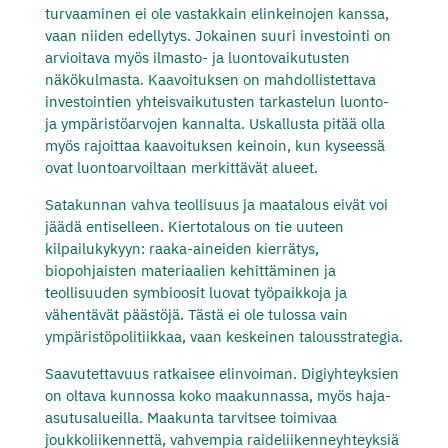
turvaaminen ei ole vastakkain elinkeinojen kanssa,
vaan niiden edellytys. Jokainen suuri investointi on
arvioitava myös ilmasto- ja luontovaikutusten
näkökulmasta. Kaavoituksen on mahdollistettava
investointien yhteisvaikutusten tarkastelun luonto-
ja ympäristöarvojen kannalta. Uskallusta pitää olla
myös rajoittaa kaavoituksen keinoin, kun kyseessä
ovat luontoarvoiltaan merkittävät alueet.
Satakunnan vahva teollisuus ja maatalous eivät voi
jäädä entiselleen. Kiertotalous on tie uuteen
kilpailukykyyn: raaka-aineiden kierrätys,
biopohjaisten materiaalien kehittäminen ja
teollisuuden symbioosit luovat työpaikkoja ja
vähentävät päästöjä. Tästä ei ole tulossa vain
ympäristöpolitiikkaa, vaan keskeinen talousstrategia.
Saavutettavuus ratkaisee elinvoiman. Digiyhteyksien
on oltava kunnossa koko maakunnassa, myös haja-
asutusalueilla. Maakunta tarvitsee toimivaa
joukkoliikennettä, vahvempia raideliikenneyhteyksiä