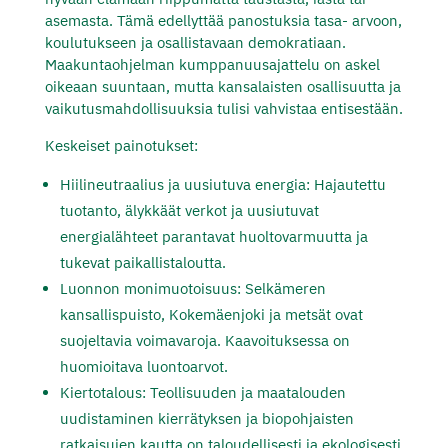
asemasta. Tämä edellyttää panostuksia tasa- arvoon,
koulutukseen ja osallistavaan demokratiaan.
Maakuntaohjelman kumppanuusajattelu on askel
oikeaan suuntaan, mutta kansalaisten osallisuutta ja
vaikutusmahdollisuuksia tulisi vahvistaa entisestään.
Keskeiset painotukset:
Hiilineutraalius ja uusiutuva energia: Hajautettu
tuotanto, älykkäät verkot ja uusiutuvat
energialähteet parantavat huoltovarmuutta ja
tukevat paikallistaloutta.
Luonnon monimuotoisuus: Selkämeren
kansallispuisto, Kokemäenjoki ja metsät ovat
suojeltavia voimavaroja. Kaavoituksessa on
huomioitava luontoarvot.
Kiertotalous: Teollisuuden ja maatalouden
uudistaminen kierrätyksen ja biopohjaisten
ratkaisujen kautta on taloudellisesti ja ekologisesti