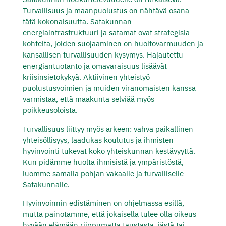
Turvallisuus ja maanpuolustus on nähtävä osana
tätä kokonaisuutta. Satakunnan
energiainfrastruktuuri ja satamat ovat strategisia
kohteita, joiden suojaaminen on huoltovarmuuden ja
kansallisen turvallisuuden kysymys. Hajautettu
energiantuotanto ja omavaraisuus lisäävät
kriisinsietokykyä. Aktiivinen yhteistyö
puolustusvoimien ja muiden viranomaisten kanssa
varmistaa, että maakunta selviää myös
poikkeusoloista.
Turvallisuus liittyy myös arkeen: vahva paikallinen
yhteisöllisyys, laadukas koulutus ja ihmisten
hyvinvointi tukevat koko yhteiskunnan kestävyyttä.
Kun pidämme huolta ihmisistä ja ympäristöstä,
luomme samalla pohjan vakaalle ja turvalliselle
Satakunnalle.
Hyvinvoinnin edistäminen on ohjelmassa esillä,
mutta painotamme, että jokaisella tulee olla oikeus
hyvään elämään riippumatta taustasta, iästä tai