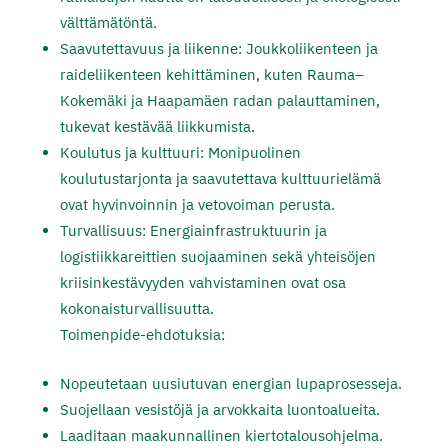
välttämätöntä.
Saavutettavuus ja liikenne: Joukkoliikenteen ja
raideliikenteen kehittäminen, kuten Rauma–
Kokemäki ja Haapamäen radan palauttaminen,
tukevat kestävää liikkumista.
Koulutus ja kulttuuri: Monipuolinen
koulutustarjonta ja saavutettava kulttuurielämä
ovat hyvinvoinnin ja vetovoiman perusta.
Turvallisuus: Energiainfrastruktuurin ja
logistiikkareittien suojaaminen sekä yhteisöjen
kriisinkestävyyden vahvistaminen ovat osa
kokonaisturvallisuutta.
Toimenpide-ehdotuksia:
Nopeutetaan uusiutuvan energian lupaprosesseja.
Suojellaan vesistöjä ja arvokkaita luontoalueita.
Laaditaan maakunnallinen kiertotalousohjelma.