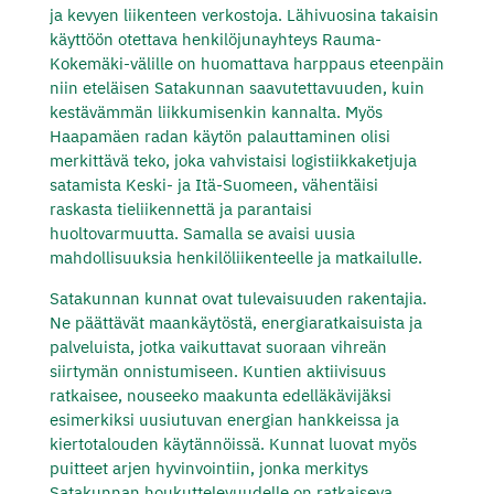
ja kevyen liikenteen verkostoja. Lähivuosina takaisin
käyttöön otettava henkilöjunayhteys Rauma-
Kokemäki-välille on huomattava harppaus eteenpäin
niin eteläisen Satakunnan saavutettavuuden, kuin
kestävämmän liikkumisenkin kannalta. Myös
Haapamäen radan käytön palauttaminen olisi
merkittävä teko, joka vahvistaisi logistiikkaketjuja
satamista Keski- ja Itä-Suomeen, vähentäisi
raskasta tieliikennettä ja parantaisi
huoltovarmuutta. Samalla se avaisi uusia
mahdollisuuksia henkilöliikenteelle ja matkailulle.
Satakunnan kunnat ovat tulevaisuuden rakentajia.
Ne päättävät maankäytöstä, energiaratkaisuista ja
palveluista, jotka vaikuttavat suoraan vihreän
siirtymän onnistumiseen. Kuntien aktiivisuus
ratkaisee, nouseeko maakunta edelläkävijäksi
esimerkiksi uusiutuvan energian hankkeissa ja
kiertotalouden käytännöissä. Kunnat luovat myös
puitteet arjen hyvinvointiin, jonka merkitys
Satakunnan houkuttelevuudelle on ratkaiseva.