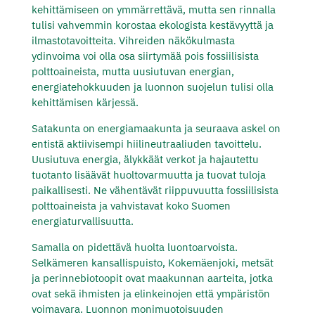
kehittämiseen on ymmärrettävä, mutta sen rinnalla
tulisi vahvemmin korostaa ekologista kestävyyttä ja
ilmastotavoitteita. Vihreiden näkökulmasta
ydinvoima voi olla osa siirtymää pois fossiilisista
polttoaineista, mutta uusiutuvan energian,
energiatehokkuuden ja luonnon suojelun tulisi olla
kehittämisen kärjessä.
Satakunta on energiamaakunta ja seuraava askel on
entistä aktiivisempi hiilineutraaliuden tavoittelu.
Uusiutuva energia, älykkäät verkot ja hajautettu
tuotanto lisäävät huoltovarmuutta ja tuovat tuloja
paikallisesti. Ne vähentävät riippuvuutta fossiilisista
polttoaineista ja vahvistavat koko Suomen
energiaturvallisuutta.
Samalla on pidettävä huolta luontoarvoista.
Selkämeren kansallispuisto, Kokemäenjoki, metsät
ja perinnebiotoopit ovat maakunnan aarteita, jotka
ovat sekä ihmisten ja elinkeinojen että ympäristön
voimavara. Luonnon monimuotoisuuden