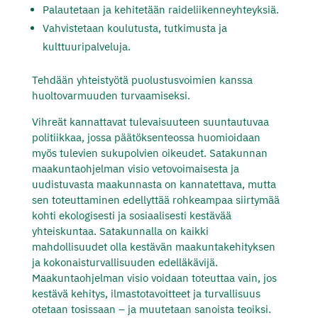
Palautetaan ja kehitetään raideliikenneyhteyksiä.
Vahvistetaan koulutusta, tutkimusta ja
kulttuuripalveluja.
Tehdään yhteistyötä puolustusvoimien kanssa
huoltovarmuuden turvaamiseksi.
Vihreät kannattavat tulevaisuuteen suuntautuvaa
politiikkaa, jossa päätöksenteossa huomioidaan
myös tulevien sukupolvien oikeudet. Satakunnan
maakuntaohjelman visio vetovoimaisesta ja
uudistuvasta maakunnasta on kannatettava, mutta
sen toteuttaminen edellyttää rohkeampaa siirtymää
kohti ekologisesti ja sosiaalisesti kestävää
yhteiskuntaa. Satakunnalla on kaikki
mahdollisuudet olla kestävän maakuntakehityksen
ja kokonaisturvallisuuden edelläkävijä.
Maakuntaohjelman visio voidaan toteuttaa vain, jos
kestävä kehitys, ilmastotavoitteet ja turvallisuus
otetaan tosissaan – ja muutetaan sanoista teoiksi.