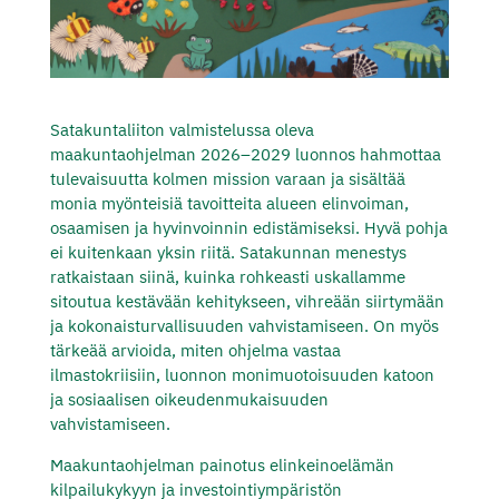
Satakuntaliiton valmistelussa oleva
maakuntaohjelman 2026–2029 luonnos hahmottaa
tulevaisuutta kolmen mission varaan ja sisältää
monia myönteisiä tavoitteita alueen elinvoiman,
osaamisen ja hyvinvoinnin edistämiseksi. Hyvä pohja
ei kuitenkaan yksin riitä. Satakunnan menestys
ratkaistaan siinä, kuinka rohkeasti uskallamme
sitoutua kestävään kehitykseen, vihreään siirtymään
ja kokonaisturvallisuuden vahvistamiseen. On myös
tärkeää arvioida, miten ohjelma vastaa
ilmastokriisiin, luonnon monimuotoisuuden katoon
ja sosiaalisen oikeudenmukaisuuden
vahvistamiseen.
Maakuntaohjelman painotus elinkeinoelämän
kilpailukykyyn ja investointiympäristön