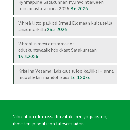
Ryhmäpuhe Satakunnan hyvinvointialueen
toiminnasta vuonna 2025
8.6.2026
Vihreä liitto palkitsi Irmeli Elomaan kultaisella
ansiomerkillä
25.5.2026
Vihreät nimesi ensimmäiset
eduskuntavaaliehdokkaat Satakuntaan
19.4.2026
Kristiina Vesama: Laiskuus tulee kalliiksi – anna
muovillekin mahdollisuus
16.4.2026
Vihreät on olemassa turvatakseen ympäristön,
ihmisten ja politiikan tulevaisuuden.