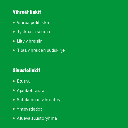
Vihreät linkit
Vihreä politiikka
Tykkää ja seuraa
Liity vihreisiin
Tilaa vihreiden uutiskirje
Sivustolinkit
Etusivu
Ajankohtaista
Satakunnan vihreät ry
Yhteystiedot
Aluevaltuustoryhmä