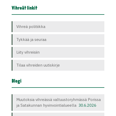
Vihreät linkit
Vihreä politiikka
Tykkää ja seuraa
Liity vihreisiin
Tilaa vihreiden uutiskirje
Blogi
Muutoksia vihreässä valtuustoryhmässä Porissa
ja Satakunnan hyvinvointialueella
30.6.2026