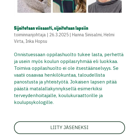
Sijoitetaan viisaasti, sijoitetaan lapsiin
toiminnanjohtaja
|
26.3.2025
|
Hanna Sinisalmi
,
Helmi
Virta
,
Inka Hopsu
Onnistuessaan oppilashuolto tukee lasta, perhettä
ja usein myös koulun oppilasryhmää eli luokkaa.
Toimiva oppilashuolto ei ole itsestäänselvyys. Se
vaatii osaavaa henkilökuntaa, taloudellista
panostusta ja yhteistyötä. Jokaisen lapsen pitää
päästä matalallakynnyksellä esimerkiksi
terveydenhoitajalle, koulukuraattorille ja
koulupsykologille.
LIITY JÄSENEKSI