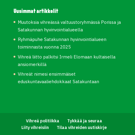
Uusimmat artikkelit
Muutoksia vihreässä valtuustoryhmässä Porissa ja
Satakunnan hyvinvointialueella
Ryhmäpuhe Satakunnan hyvinvointialueen
toiminnasta vuonna 2025
Vihreä liitto palkitsi Irmeli Elomaan kultaisella
ansiomerkillä
Vihreät nimesi ensimmäiset
eduskuntavaaliehdokkaat Satakuntaan
Vihreä politiikka
Tykkää ja seuraa
Liity vihreisiin
Tilaa vihreiden uutiskirje