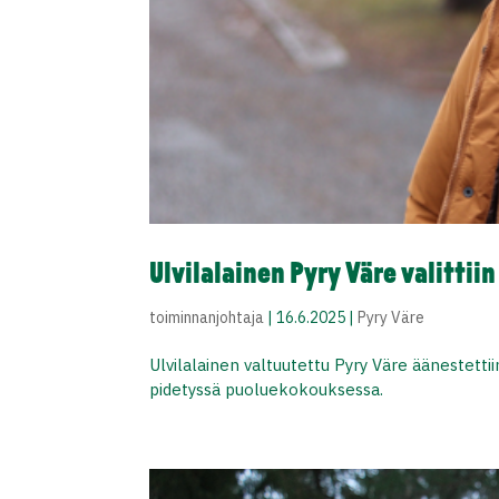
Ulvilalainen Pyry Väre valitti
toiminnanjohtaja
|
16.6.2025
|
Pyry Väre
Ulvilalainen valtuutettu Pyry Väre äänestett
pidetyssä puoluekokouksessa.