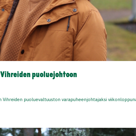
in Vihreiden puoluejohtoon
iin Vihreiden puoluevaltuuston varapuheenjohtajaksi viikonloppun