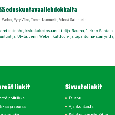
sää eduskuntavaaliehdokkaita
ni Weber
,
Pyry Väre
,
Tommi Nummelin
,
Vihreä Satakunta
mi-insinööri, kiskokalustosuunnittelija, Rauma, Jarkko Santala, 
iantuntija, Ulvila, Jenni Weber, kulttuuri- ja tapahtuma-alan yrittäj
hreät linkit
Sivustolinkit
hreä politiikka
Etusivu
kkää ja seuraa
Ajankohtaista
ity vihreisiin
Satakunnan vihreät ry