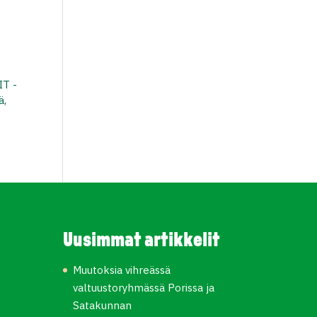
IT -
ä,
Uusimmat artikkelit
Muutoksia vihreässä
valtuustoryhmässä Porissa ja
Satakunnan