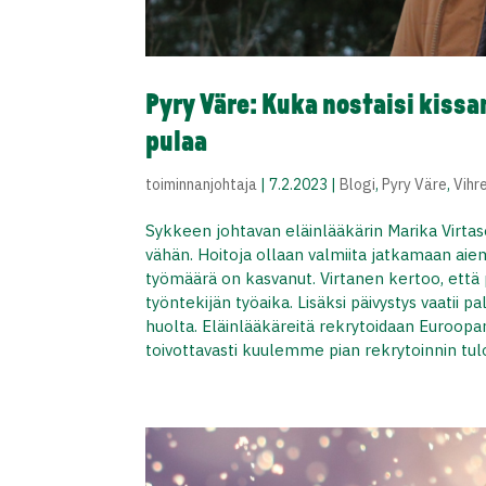
Pyry Väre: Kuka nostaisi kissa
pulaa
toiminnanjohtaja
|
7.2.2023
|
Blogi
,
Pyry Väre
,
Vihr
Sykkeen johtavan eläinlääkärin Marika Virtase
vähän. Hoitoja ollaan valmiita jatkamaan a
työmäärä on kasvanut. Virtanen kertoo, että 
työntekijän työaika. Lisäksi päivystys vaatii 
huolta. Eläinlääkäreitä rekrytoidaan Euroopan
toivottavasti kuulemme pian rekrytoinnin tul