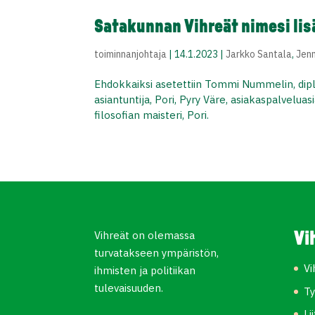
Satakunnan Vihreät nimesi li
toiminnanjohtaja
|
14.1.2023
|
Jarkko Santala
,
Jen
Ehdokkaiksi asetettiin Tommi Nummelin, diplo
asiantuntija, Pori, Pyry Väre, asiakaspalveluas
filosofian maisteri, Pori.
Vihreät on olemassa
Vi
turvatakseen ympäristön,
Vi
ihmisten ja politiikan
tulevaisuuden.
Ty
Li