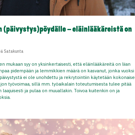
n (päivystys)pöydälle – eläinlääkäreistä on
eä Satakunta
n mukaan syy on yksinkertaisesti, että eläinlääkäreitä on liian
iempaa pidempään ja lemmikkien määrä on kasvanut, jonka vuoksi
päivystystä ei ole unohdettu ja rekrytointiin käytetään kokonais
paljon työvoimaa, sillä mm. työaikalain toteutumisesta tulee pitää
 laajuisesti ja pulaa on muuallakin. Toivoa kuitenkin on ja
oksia.