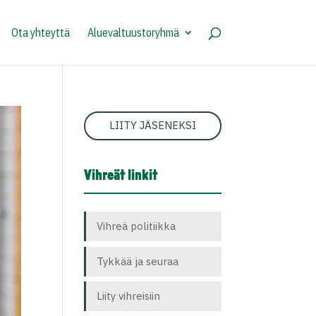
Ota yhteyttä
Aluevaltuustoryhmä
LIITY JÄSENEKSI
Vihreät linkit
Vihreä politiikka
Tykkää ja seuraa
Liity vihreisiin