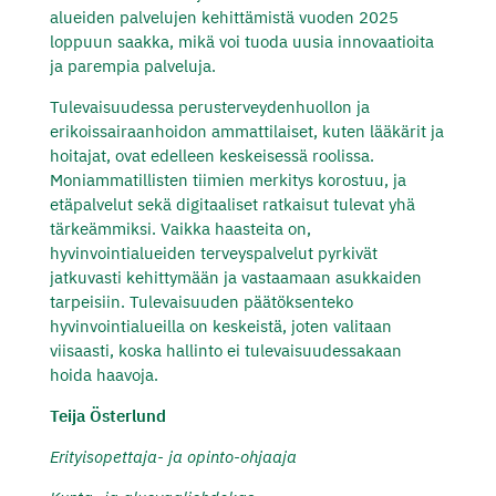
alueiden palvelujen kehittämistä vuoden 2025
loppuun saakka, mikä voi tuoda uusia innovaatioita
ja parempia palveluja.
Tulevaisuudessa perusterveydenhuollon ja
erikoissairaanhoidon ammattilaiset, kuten lääkärit ja
hoitajat, ovat edelleen keskeisessä roolissa.
Moniammatillisten tiimien merkitys korostuu, ja
etäpalvelut sekä digitaaliset ratkaisut tulevat yhä
tärkeämmiksi. Vaikka haasteita on,
hyvinvointialueiden terveyspalvelut pyrkivät
jatkuvasti kehittymään ja vastaamaan asukkaiden
tarpeisiin. Tulevaisuuden päätöksenteko
hyvinvointialueilla on keskeistä, joten valitaan
viisaasti, koska hallinto ei tulevaisuudessakaan
hoida haavoja.
Teija Österlund
Erityisopettaja- ja opinto-ohjaaja