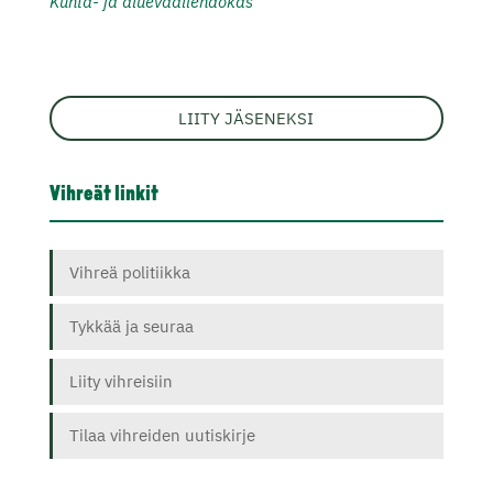
Kunta- ja aluevaaliehdokas
LIITY JÄSENEKSI
Vihreät linkit
Vihreä politiikka
Tykkää ja seuraa
Liity vihreisiin
Tilaa vihreiden uutiskirje