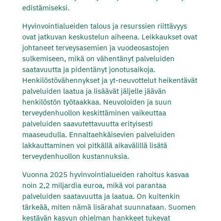
edistämiseksi.
Hyvinvointialueiden talous ja resurssien riittävyys
ovat jatkuvan keskustelun aiheena. Leikkaukset ovat
johtaneet terveysasemien ja vuodeosastojen
sulkemiseen, mikä on vähentänyt palveluiden
saatavuutta ja pidentänyt jonotusaikoja.
Henkilöstövähennykset ja yt-neuvottelut heikentävät
palveluiden laatua ja lisäävät jäljelle jäävän
henkilöstön työtaakkaa. Neuvoloiden ja suun
terveydenhuollon keskittäminen vaikeuttaa
palveluiden saavutettavuutta erityisesti
maaseudulla. Ennaltaehkäisevien palveluiden
lakkauttaminen voi pitkällä aikavälillä lisätä
terveydenhuollon kustannuksia.
Vuonna 2025 hyvinvointialueiden rahoitus kasvaa
noin 2,2 miljardia euroa, mikä voi parantaa
palveluiden saatavuutta ja laatua. On kuitenkin
tärkeää, miten nämä lisärahat suunnataan. Suomen
kestävän kasvun ohjelman hankkeet tukevat