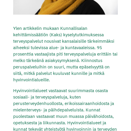
Ylen artikkelin mukaan Kunnallisalan
kehittämissäätiön (Kaks) kyselytutkimuksessa
terveyspalvelut nousivat kansalaisille tärkeimmäksi
aiheeksi tulevissa alue- ja kuntavaaleissa. 95
prosenttia vastaajista piti terveyspalveluja erittäin tai
melko tärkeänä asiakysymyksenä. Kiinnostus
peruspalveluihin on suuri, mutta epäselvyyttä on
siitä, mitkä palvelut kuuluvat kunnille ja mitkä
hyvinvointialueille.
Hyvinvointialueet vastaavat suurimmasta osasta
sosiaali- ja terveyspalveluja, kuten
perusterveydenhuollosta, erikoissairaanhoidosta ja
mielenterveys- ja päihdepalveluista. Kunnat
puolestaan vastaavat muun muassa päivähoidosta,
opetuksesta ja liikunnasta. Hyvinvointialueet ja
kunnat tekevät yhteistyötä hyvinvoinnin ja terveyden