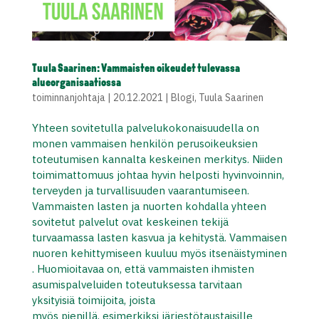
Tuula Saarinen: Vammaisten oikeudet tulevassa
alueorganisaatiossa
toiminnanjohtaja
|
20.12.2021
|
Blogi
,
Tuula Saarinen
Yhteen sovitetulla palvelukokonaisuudella on
monen vammaisen henkilön perusoikeuksien
toteutumisen kannalta keskeinen merkitys. Niiden
toimimattomuus johtaa hyvin helposti hyvinvoinnin,
terveyden ja turvallisuuden vaarantumiseen.
Vammaisten lasten ja nuorten kohdalla yhteen
sovitetut palvelut ovat keskeinen tekijä
turvaamassa lasten kasvua ja kehitystä. Vammaisen
nuoren kehittymiseen kuuluu myös itsenäistyminen
. Huomioitavaa on, että vammaisten ihmisten
asumispalveluiden toteutuksessa tarvitaan
yksityisiä toimijoita, joista
myös pienillä, esimerkiksi järjestötaustaisille