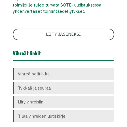
toimijoille tulee turvata SOTE- uudistuksessa
yhdenvertaiset toimintaedellytykset.
LIITY JÄSENEKSI
Vihreät linkit
Vihreä politiikka
Tykkää ja seuraa
Liity vihreisiin
Tilaa vihreiden uutiskirje