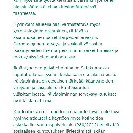
kun myös siitä työstä karsitaan, varsinkin jos se ei
ole lakisääteistä, ollaan kestämättömässä
tilanteessa.
Hyvinvointialueella olisi varmistettava myös
gerontologinen osaaminen, riittävä ja
asianmukainen palvelutarpeiden arviointi.
Gerontologinen terveys- ja sosiaalityö vastaa
ikääntyneiden tuen tarpeisiin mm. vaikeutuneissa ja
monisyisissä elämäntilanteissa.
Ikääntyneiden päivätoimintaa on Satakunnassa
lopetettu lähes tyystin, koska se ei ole lakisääteistä.
Päivätoiminta on oleellisen tärkeää ikääntyneiden
vireyden ja sosiaalisten kuntoisuuden
ylläpitämisessä. Päivätoiminnan terveysvaikutukset
ovat kiistämättömät.
Kuntoutuksen eri muodot on palautettava ja otettava
hyvinvointialueella käyttöön myös kotihoidon
asiakkaille. Vanhuspalvelulaki (980/2012) edellyttää
sosiaalisen kuntoutuksen järjestämistä. Ikään