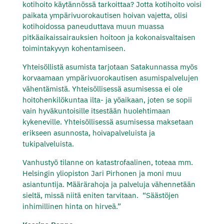
kotihoito käytännössä tarkoittaa? Jotta kotihoito voisi
paikata ympärivuorokautisen hoivan vajetta, olisi
kotihoidossa paneuduttava muun muassa
pitkäaikaissairauksien hoitoon ja kokonaisvaltaisen
toimintakyvyn kohentamiseen.
Yhteisöllistä asumista tarjotaan Satakunnassa myös
korvaamaan ympärivuorokautisen asumispalvelujen
vähentämistä. Yhteisöllisessä asumisessa ei ole
hoitohenkilökuntaa ilta- ja yöaikaan, joten se sopii
vain hyväkuntoisille itsestään huolehtimaan
kykeneville. Yhteisöllisessä asumisessa maksetaan
erikseen asunnosta, hoivapalveluista ja
tukipalveluista.
Vanhustyö tilanne on katastrofaalinen, toteaa mm.
Helsingin yliopiston Jari Pirhonen ja moni muu
asiantuntija. Määrärahoja ja palveluja vähennetään
sieltä, missä niitä eniten tarvitaan. “Säästöjen
inhimillinen hinta on hirveä.”