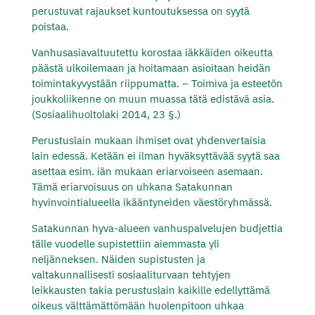
perustuvat rajaukset kuntoutuksessa on syytä
poistaa.
Vanhusasiavaltuutettu korostaa iäkkäiden oikeutta
päästä ulkoilemaan ja hoitamaan asioitaan heidän
toimintakyvystään riippumatta. – Toimiva ja esteetön
joukkoliikenne on muun muassa tätä edistävä asia.
(Sosiaalihuoltolaki 2014, 23 §.)
Perustuslain mukaan ihmiset ovat yhdenvertaisia
lain edessä. Ketään ei ilman hyväksyttävää syytä saa
asettaa esim. iän mukaan eriarvoiseen asemaan.
Tämä eriarvoisuus on uhkana Satakunnan
hyvinvointialueella ikääntyneiden väestöryhmässä.
Satakunnan hyva-alueen vanhuspalvelujen budjettia
tälle vuodelle supistettiin aiemmasta yli
neljänneksen. Näiden supistusten ja
valtakunnallisesti sosiaaliturvaan tehtyjen
leikkausten takia perustuslain kaikille edellyttämä
oikeus välttämättömään huolenpitoon uhkaa