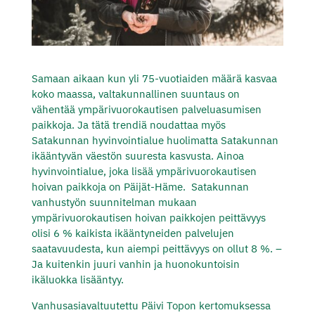
Samaan aikaan kun yli 75-vuotiaiden määrä kasvaa
koko maassa, valtakunnallinen suuntaus on
vähentää ympärivuorokautisen palveluasumisen
paikkoja. Ja tätä trendiä noudattaa myös
Satakunnan hyvinvointialue huolimatta Satakunnan
ikääntyvän väestön suuresta kasvusta. Ainoa
hyvinvointialue, joka lisää ympärivuorokautisen
hoivan paikkoja on Päijät-Häme. Satakunnan
vanhustyön suunnitelman mukaan
ympärivuorokautisen hoivan paikkojen peittävyys
olisi 6 % kaikista ikääntyneiden palvelujen
saatavuudesta, kun aiempi peittävyys on ollut 8 %. –
Ja kuitenkin juuri vanhin ja huonokuntoisin
ikäluokka lisääntyy.
Vanhusasiavaltuutettu Päivi Topon kertomuksessa