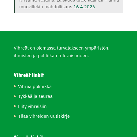
muovillekin mahdollisuus
16.4.2026
Vihreät on olemassa turvatakseen ympäristön,
ihmisten ja politiikan tulevaisuuden.
Vihreät linkit
Vihreä politiikka
Tykkää ja seuraa
Liity vihreisiin
Tilaa vihreiden uutiskirje