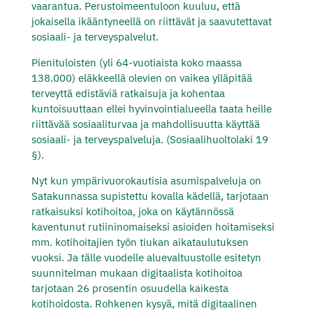
vaarantua. Perustoimeentuloon kuuluu, että
jokaisella ikääntyneellä on riittävät ja saavutettavat
sosiaali- ja terveyspalvelut.
Pienituloisten (yli 64-vuotiaista koko maassa
138.000) eläkkeellä olevien on vaikea ylläpitää
terveyttä edistäviä ratkaisuja ja kohentaa
kuntoisuuttaan ellei hyvinvointialueella taata heille
riittävää sosiaaliturvaa ja mahdollisuutta käyttää
sosiaali- ja terveyspalveluja. (Sosiaalihuoltolaki 19
§).
Nyt kun ympärivuorokautisia asumispalveluja on
Satakunnassa supistettu kovalla kädellä, tarjotaan
ratkaisuksi kotihoitoa, joka on käytännössä
kaventunut rutiininomaiseksi asioiden hoitamiseksi
mm. kotihoitajien työn tiukan aikataulutuksen
vuoksi. Ja tälle vuodelle aluevaltuustolle esitetyn
suunnitelman mukaan digitaalista kotihoitoa
tarjotaan 26 prosentin osuudella kaikesta
kotihoidosta. Rohkenen kysyä, mitä digitaalinen