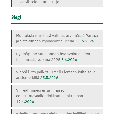
Tilaa vihreiden uutiskirje
Blogi
Muutoksia vihreässä valtuustoryhmässä Porissa
ja Satakunnan hyvinvointialueella
30.6.2026
Ryhmäpuhe Satakunnan hyvinvointialueen
toiminnasta vuonna 2025
8.6.2026
Vihreä liitto palkitsi Irmeli Elomaan kultaisella
ansiomerkillä
25.5.2026
Vihreät nimesi ensimmäiset
eduskuntavaaliehdokkaat Satakuntaan
19.4.2026
Kristiina Vesama: Laiskuus tulee kalliiksi – anna