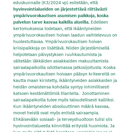
eduskunnalle (K3/2024 vp) esitetään, että
hyvinvointialueiden on järjestettävä riittävästi
ympärivuorokautisen asumisen paikkoja, koska
palvelun tarve kasvaa kaikilla alueilla.
Edelleen
kertomuksessa todetaan, että ikääntyneiden
ympärivuorokautisen hoivan laadun vaihtelevuus on
huolestuttavaa. Ympärivuorokautisen hoivan
kriisipaikkoja on lisättävä. Niiden järjestämisellä
helpotetaan päivystyksen ruuhkautumista ja
vältetään iäkkäiden asiakkaiden makuuttamista
sairaalapaikoilla odottamassa jatkosijoitusta. Koska
ympärivuorokautisen hoivaan pääsyn kriteereitä on
kautta maan kiristetty, ikääntyneiden asiakkaiden ja
heidän omaistensa kohdalla syntyy inhimillisesti
katsoen kestämättömiä tilanteita. Jonottaminen
sairaalapaikoilla tulee myös taloudellisesti kalliiksi.
Kun ikääntyneiden absoluuttinen määrä kasvaa,
monet heistä ovat myös entistä sairaampia.
Ehkäisevään sosiaali- ja terveyshuoltoon tulisi siis
hyvinvointialueella kiinnittää erityistä huomiota. Ja