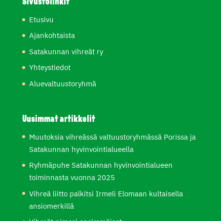
Sivustolinkit
Etusivu
Ajankohtaista
Satakunnan vihreät ry
Yhteystiedot
Aluevaltuustoryhmä
Uusimmat artikkelit
Muutoksia vihreässä valtuustoryhmässä Porissa ja
Satakunnan hyvinvointialueella
Ryhmäpuhe Satakunnan hyvinvointialueen
toiminnasta vuonna 2025
Vihreä liitto palkitsi Irmeli Elomaan kultaisella
ansiomerkillä