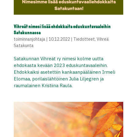
Vihreät nimesi lisää ehdokkaita eduskuntavaaleihin
Satakunnassa
toiminnanjohtaja
|
10.12.2022
|
Tiedotteet
,
Vihreä
Satakunta
Satakunnan Vihreät ry nimesi kolme uutta
ehdokasta kevään 2023 eduskuntavaaleihin.
Ehdokkaiksi asetettiin kankaanpääläinen Irmeli
Elomaa, porilaislähtöinen Julia Liljegren ja
raumalainen Kristiina Raula.