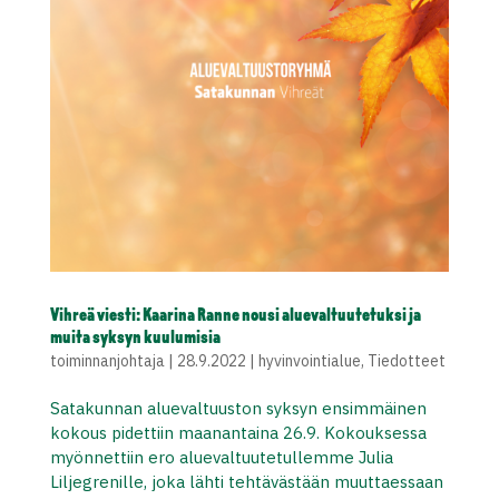
Vihreä viesti: Kaarina Ranne nousi aluevaltuutetuksi ja
muita syksyn kuulumisia
toiminnanjohtaja
|
28.9.2022
|
hyvinvointialue
,
Tiedotteet
Satakunnan aluevaltuuston syksyn ensimmäinen
kokous pidettiin maanantaina 26.9. Kokouksessa
myönnettiin ero aluevaltuutetullemme Julia
Liljegrenille, joka lähti tehtävästään muuttaessaan