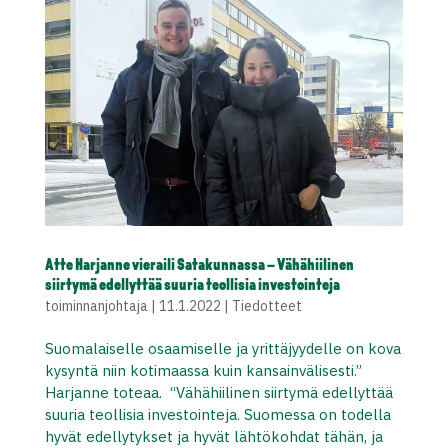
Atte Harjanne vieraili Satakunnassa – Vähähiilinen
siirtymä edellyttää suuria teollisia investointeja
toiminnanjohtaja
|
11.1.2022
|
Tiedotteet
Suomalaiselle osaamiselle ja yrittäjyydelle on kova
kysyntä niin kotimaassa kuin kansainvälisesti.”
Harjanne toteaa. “Vähähiilinen siirtymä edellyttää
suuria teollisia investointeja. Suomessa on todella
hyvät edellytykset ja hyvät lähtökohdat tähän, ja