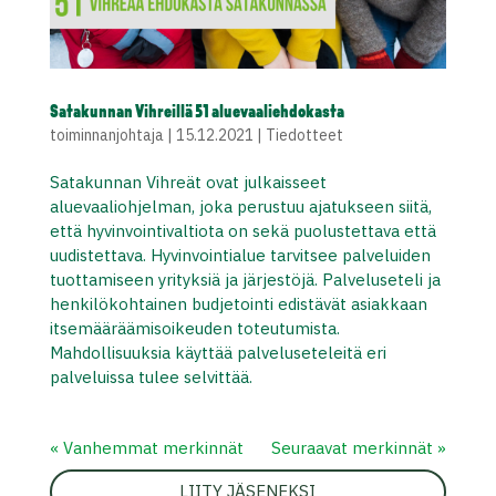
Satakunnan Vihreillä 51 aluevaaliehdokasta
toiminnanjohtaja
|
15.12.2021
|
Tiedotteet
Satakunnan Vihreät ovat julkaisseet
aluevaaliohjelman, joka perustuu ajatukseen siitä,
että hyvinvointivaltiota on sekä puolustettava että
uudistettava. Hyvinvointialue tarvitsee palveluiden
tuottamiseen yrityksiä ja järjestöjä. Palveluseteli ja
henkilökohtainen budjetointi edistävät asiakkaan
itsemääräämisoikeuden toteutumista.
Mahdollisuuksia käyttää palveluseteleitä eri
palveluissa tulee selvittää.
« Vanhemmat merkinnät
Seuraavat merkinnät »
LIITY JÄSENEKSI