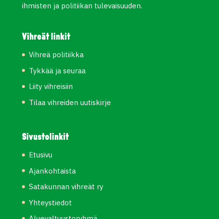
ihmisten ja politiikan tulevaisuuden.
Vihreät linkit
Vihreä politiikka
Tykkää ja seuraa
Liity vihreisiin
Tilaa vihreiden uutiskirje
Sivustolinkit
Etusivu
Ajankohtaista
Satakunnan vihreät ry
Yhteystiedot
Aluevaltuustoryhmä