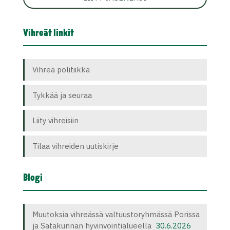
Vihreät linkit
Vihreä politiikka
Tykkää ja seuraa
Liity vihreisiin
Tilaa vihreiden uutiskirje
Blogi
Muutoksia vihreässä valtuustoryhmässä Porissa
ja Satakunnan hyvinvointialueella
30.6.2026