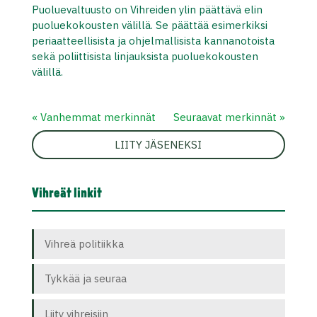
Puoluevaltuusto on Vihreiden ylin päättävä elin
puoluekokousten välillä. Se päättää esimerkiksi
periaatteellisista ja ohjelmallisista kannanotoista
sekä poliittisista linjauksista puoluekokousten
välillä.
« Vanhemmat merkinnät
Seuraavat merkinnät »
LIITY JÄSENEKSI
Vihreät linkit
Vihreä politiikka
Tykkää ja seuraa
Liity vihreisiin