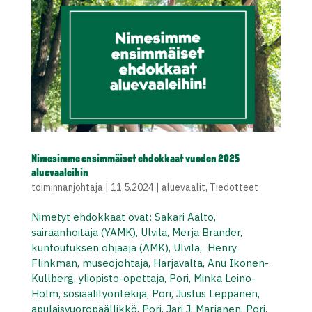
Nimesimme ensimmäiset ehdokkaat vuoden 2025
aluevaaleihin
toiminnanjohtaja
|
11.5.2024
|
aluevaalit
,
Tiedotteet
Nimetyt ehdokkaat ovat: Sakari Aalto,
sairaanhoitaja (YAMK), Ulvila, Merja Brander,
kuntoutuksen ohjaaja (AMK), Ulvila, Henry
Flinkman, museojohtaja, Harjavalta, Anu Ikonen-
Kullberg, yliopisto-opettaja, Pori, Minka Leino-
Holm, sosiaalityöntekijä, Pori, Justus Leppänen,
apulaisvuoropäällikkö, Pori, Jari J. Marjanen, Pori,