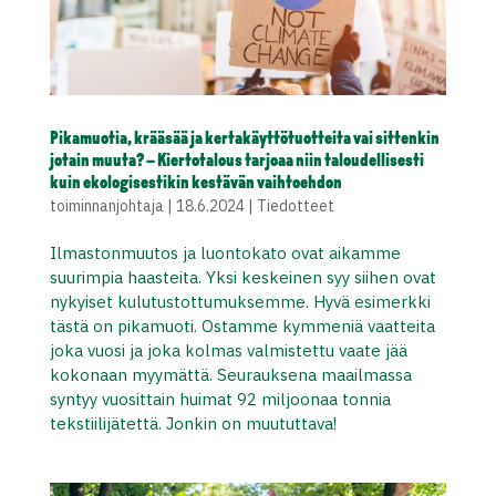
Pikamuotia, krääsää ja kertakäyttötuotteita vai sittenkin
jotain muuta? – Kiertotalous tarjoaa niin taloudellisesti
kuin ekologisestikin kestävän vaihtoehdon
toiminnanjohtaja
|
18.6.2024
|
Tiedotteet
Ilmastonmuutos ja luontokato ovat aikamme
suurimpia haasteita. Yksi keskeinen syy siihen ovat
nykyiset kulutustottumuksemme. Hyvä esimerkki
tästä on pikamuoti. Ostamme kymmeniä vaatteita
joka vuosi ja joka kolmas valmistettu vaate jää
kokonaan myymättä. Seurauksena maailmassa
syntyy vuosittain huimat 92 miljoonaa tonnia
tekstiilijätettä. Jonkin on muututtava!