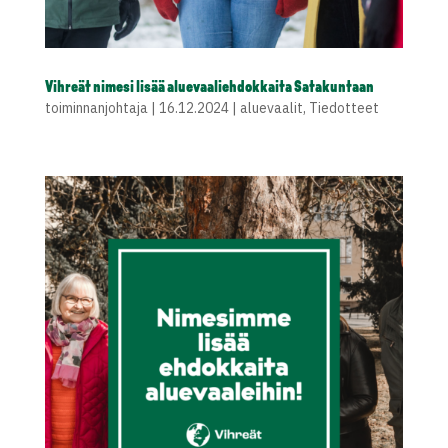
Vihreät nimesi lisää aluevaaliehdokkaita Satakuntaan
toiminnanjohtaja
|
16.12.2024
|
aluevaalit
,
Tiedotteet