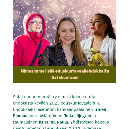
Satakunnan Vihreät ry nimesi kolme uutta
ehdokasta kevään 2023 eduskuntavaaleihin.
Ehdokkaiksi asetettiin kankaanpääläinen
Irmeli
Elomaa
, porilaislähtöinen
Julia Liljegren
ja
raumalainen
Kristiina Raula
. Yhdistyksen kokous
päätti nimettävät ehdokkaat 10.12. pidetyssä