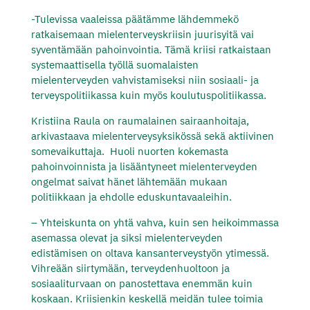
-Tulevissa vaaleissa päätämme lähdemmekö
ratkaisemaan mielenterveyskriisin juurisyitä vai
syventämään pahoinvointia. Tämä kriisi ratkaistaan
systemaattisella työllä suomalaisten
mielenterveyden vahvistamiseksi niin sosiaali- ja
terveyspolitiikassa kuin myös koulutuspolitiikassa.
Kristiina Raula on raumalainen sairaanhoitaja,
arkivastaava mielenterveysyksikössä sekä aktiivinen
somevaikuttaja. Huoli nuorten kokemasta
pahoinvoinnista ja lisääntyneet mielenterveyden
ongelmat saivat hänet lähtemään mukaan
politiikkaan ja ehdolle eduskuntavaaleihin.
– Yhteiskunta on yhtä vahva, kuin sen heikoimmassa
asemassa olevat ja siksi mielenterveyden
edistämisen on oltava kansanterveystyön ytimessä.
Vihreään siirtymään, terveydenhuoltoon ja
sosiaaliturvaan on panostettava enemmän kuin
koskaan. Kriisienkin keskellä meidän tulee toimia