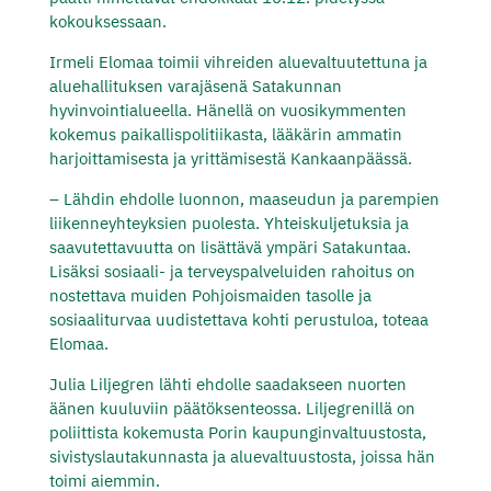
kokouksessaan.
Irmeli Elomaa toimii vihreiden aluevaltuutettuna ja
aluehallituksen varajäsenä Satakunnan
hyvinvointialueella. Hänellä on vuosikymmenten
kokemus paikallispolitiikasta, lääkärin ammatin
harjoittamisesta ja yrittämisestä Kankaanpäässä.
– Lähdin ehdolle luonnon, maaseudun ja parempien
liikenneyhteyksien puolesta. Yhteiskuljetuksia ja
saavutettavuutta on lisättävä ympäri Satakuntaa.
Lisäksi sosiaali- ja terveyspalveluiden rahoitus on
nostettava muiden Pohjoismaiden tasolle ja
sosiaaliturvaa uudistettava kohti perustuloa, toteaa
Elomaa.
Julia Liljegren lähti ehdolle saadakseen nuorten
äänen kuuluviin päätöksenteossa. Liljegrenillä on
poliittista kokemusta Porin kaupunginvaltuustosta,
sivistyslautakunnasta ja aluevaltuustosta, joissa hän
toimi aiemmin.