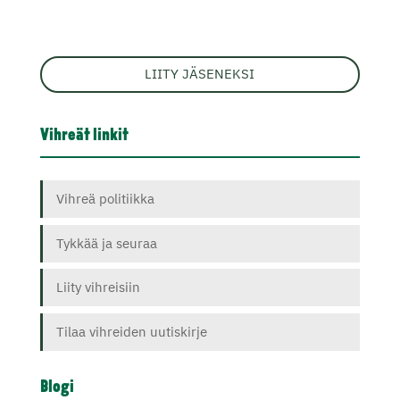
LIITY JÄSENEKSI
Vihreät linkit
Vihreä politiikka
Tykkää ja seuraa
Liity vihreisiin
Tilaa vihreiden uutiskirje
Blogi