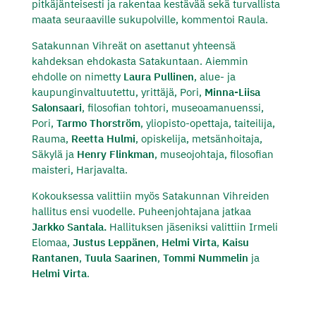
pitkäjänteisesti ja rakentaa kestävää sekä turvallista
maata seuraaville sukupolville,
kommentoi Raula.
Satakunnan Vihreät on asettanut yhteensä
kahdeksan ehdokasta Satakuntaan. Aiemmin
ehdolle on nimetty
Laura Pullinen
, alue- ja
kaupunginvaltuutettu, yrittäjä, Pori,
Minna-Liisa
Salonsaari
, filosofian tohtori, museoamanuenssi,
Pori,
Tarmo Thorström
, yliopisto-opettaja, taiteilija,
Rauma,
Reetta Hulmi
, opiskelija, metsänhoitaja,
Säkylä ja
Henry Flinkman
, museojohtaja, filosofian
maisteri, Harjavalta.
Kokouksessa valittiin myös Satakunnan Vihreiden
hallitus ensi vuodelle. Puheenjohtajana jatkaa
Jarkko Santala.
Hallituksen jäseniksi valittiin Irmeli
Elomaa,
Justus Leppänen
,
Helmi Virta
,
Kaisu
Rantanen
,
Tuula Saarinen
,
Tommi Nummelin
ja
Helmi Virta
.