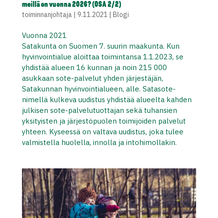
meillä on vuonna 2026? (OSA 2/2)
toiminnanjohtaja
|
9.11.2021
|
Blogi
Vuonna 2021
Satakunta on Suomen 7. suurin maakunta. Kun
hyvinvointialue aloittaa toimintansa 1.1.2023, se
yhdistää alueen 16 kunnan ja noin 215 000
asukkaan sote-palvelut yhden järjestäjän,
Satakunnan hyvinvointialueen, alle. Satasote-
nimellä kulkeva uudistus yhdistää alueelta kahden
julkisen sote-palvelutuottajan sekä tuhansien
yksityisten ja järjestöpuolen toimijoiden palvelut
yhteen. Kyseessä on valtava uudistus, joka tulee
valmistella huolella, innolla ja intohimollakin.