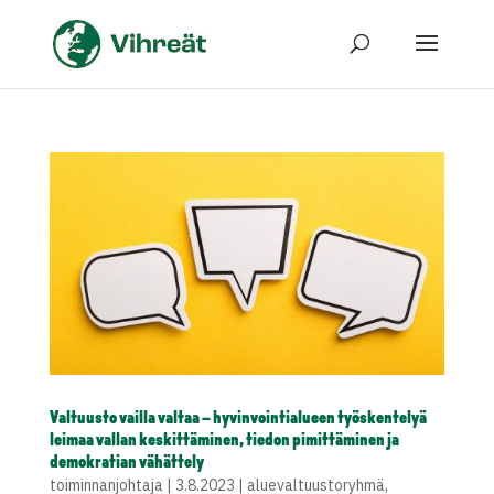
Valtuusto vailla valtaa – hyvinvointialueen työskentelyä
leimaa vallan keskittäminen, tiedon pimittäminen ja
demokratian vähättely
toiminnanjohtaja
|
3.8.2023
|
aluevaltuustoryhmä
,