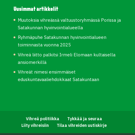
Uusimmat artikkelit
Muutoksia vihreässä valtuustoryhmässä Porissa ja
Satakunnan hyvinvointialueella
Ryhmäpuhe Satakunnan hyvinvointialueen
toiminnasta vuonna 2025
Vihreä liitto palkitsi Irmeli Elomaan kultaisella
ansiomerkillä
Vihreät nimesi ensimmäiset
eduskuntavaaliehdokkaat Satakuntaan
Vihreä politiikka
Tykkää ja seuraa
Liity vihreisiin
Tilaa vihreiden uutiskirje