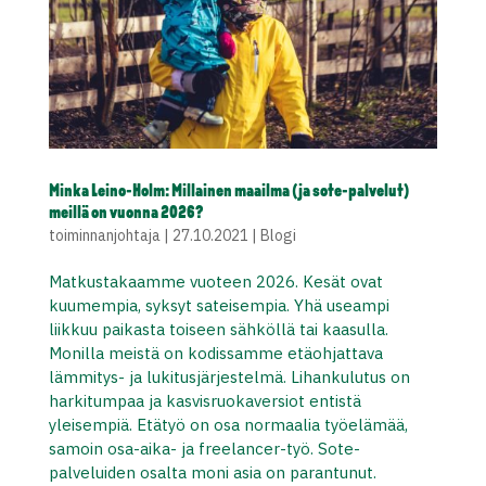
Minka Leino-Holm: Millainen maailma (ja sote-palvelut)
meillä on vuonna 2026?
toiminnanjohtaja
|
27.10.2021
|
Blogi
Matkustakaamme vuoteen 2026. Kesät ovat
kuumempia, syksyt sateisempia. Yhä useampi
liikkuu paikasta toiseen sähköllä tai kaasulla.
Monilla meistä on kodissamme etäohjattava
lämmitys- ja lukitusjärjestelmä. Lihankulutus on
harkitumpaa ja kasvisruokaversiot entistä
yleisempiä. Etätyö on osa normaalia työelämää,
samoin osa-aika- ja freelancer-työ. Sote-
palveluiden osalta moni asia on parantunut.