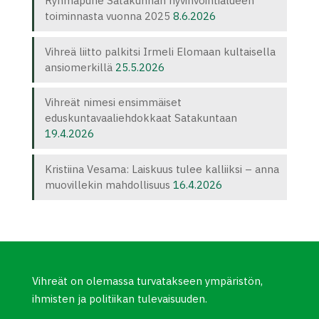
Ryhmäpuhe Satakunnan hyvinvointialueen
toiminnasta vuonna 2025
8.6.2026
Vihreä liitto palkitsi Irmeli Elomaan kultaisella
ansiomerkillä
25.5.2026
Vihreät nimesi ensimmäiset
eduskuntavaaliehdokkaat Satakuntaan
19.4.2026
Kristiina Vesama: Laiskuus tulee kalliiksi – anna
muovillekin mahdollisuus
16.4.2026
Vihreät on olemassa turvatakseen ympäristön,
ihmisten ja politiikan tulevaisuuden.