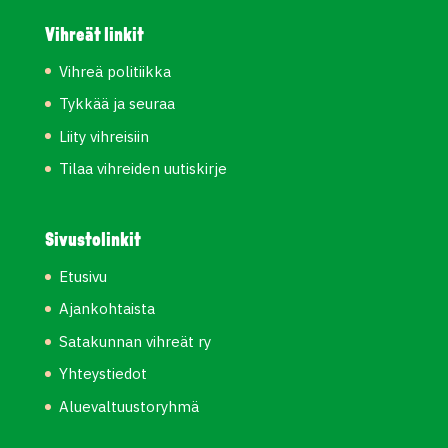
Vihreät linkit
Vihreä politiikka
Tykkää ja seuraa
Liity vihreisiin
Tilaa vihreiden uutiskirje
Sivustolinkit
Etusivu
Ajankohtaista
Satakunnan vihreät ry
Yhteystiedot
Aluevaltuustoryhmä