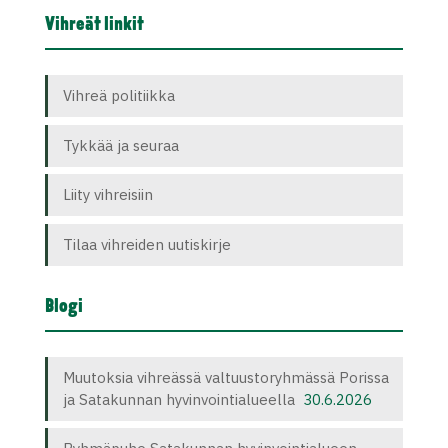
Vihreät linkit
Vihreä politiikka
Tykkää ja seuraa
Liity vihreisiin
Tilaa vihreiden uutiskirje
Blogi
Muutoksia vihreässä valtuustoryhmässä Porissa
ja Satakunnan hyvinvointialueella
30.6.2026