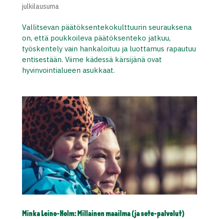
julkilausuma
Vallitsevan päätöksentekokulttuurin seurauksena
on, että poukkoileva päätöksenteko jatkuu,
työskentely vain hankaloituu ja luottamus rapautuu
entisestään. Viime kädessä kärsijänä ovat
hyvinvointialueen asukkaat.
Minka Leino-Holm: Millainen maailma (ja sote-palvelut)