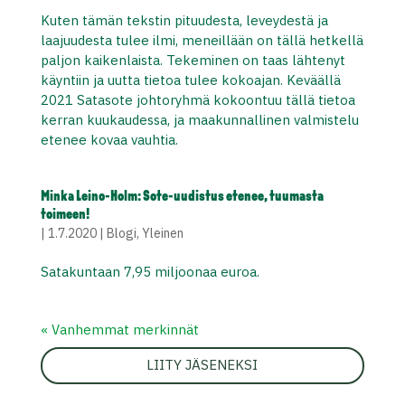
Kuten tämän tekstin pituudesta, leveydestä ja
laajuudesta tulee ilmi, meneillään on tällä hetkellä
paljon kaikenlaista. Tekeminen on taas lähtenyt
käyntiin ja uutta tietoa tulee kokoajan. Keväällä
2021 Satasote johtoryhmä kokoontuu tällä tietoa
kerran kuukaudessa, ja maakunnallinen valmistelu
etenee kovaa vauhtia.
Minka Leino-Holm: Sote-uudistus etenee, tuumasta
toimeen!
|
1.7.2020
|
Blogi
,
Yleinen
Satakuntaan 7,95 miljoonaa euroa.
« Vanhemmat merkinnät
LIITY JÄSENEKSI