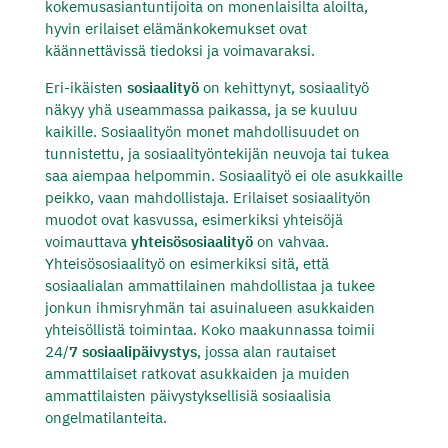
kokemusasiantuntijoita on monenlaisilta aloilta,
hyvin erilaiset elämänkokemukset ovat
käännettävissä tiedoksi ja voimavaraksi.
Eri-ikäisten
sosiaalityö
on kehittynyt, sosiaalityö
näkyy yhä useammassa paikassa, ja se kuuluu
kaikille. Sosiaalityön monet mahdollisuudet on
tunnistettu, ja sosiaalityöntekijän neuvoja tai tukea
saa aiempaa helpommin. Sosiaalityö ei ole asukkaille
peikko, vaan mahdollistaja. Erilaiset sosiaalityön
muodot ovat kasvussa, esimerkiksi yhteisöjä
voimauttava
yhteisösosiaalityö
on vahvaa.
Yhteisösosiaalityö on esimerkiksi sitä, että
sosiaalialan ammattilainen mahdollistaa ja tukee
jonkun ihmisryhmän tai asuinalueen asukkaiden
yhteisöllistä toimintaa. Koko maakunnassa toimii
24/
7 sosiaalipäivystys
, jossa alan rautaiset
ammattilaiset ratkovat asukkaiden ja muiden
ammattilaisten päivystyksellisiä sosiaalisia
ongelmatilanteita.