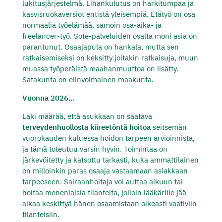
lukitusjärjestelmä. Lihankulutus on harkitumpaa ja
kasvisruokaversiot entistä yleisempiä. Etätyö on osa
normaalia työelämää, samoin osa-aika- ja
freelancer-työ. Sote-palveluiden osalta moni asia on
parantunut. Osaajapula on hankala, mutta sen
ratkaisemiseksi on keksitty joitakin ratkaisuja, muun
muassa työperäistä maahanmuuttoa on lisätty.
Satakunta on elinvoimainen maakunta.
Vuonna 2026…
Laki määrää, että asukkaan on saatava
terveydenhuollosta kiireetöntä hoitoa
seitsemän
vuorokauden kuluessa hoidon tarpeen arvioinnista,
ja tämä toteutuu varsin hyvin. Toimintaa on
järkevöitetty ja katsottu tarkasti, kuka ammattilainen
on milloinkin paras osaaja vastaamaan asiakkaan
tarpeeseen. Sairaanhoitaja voi auttaa alkuun tai
hoitaa monenlaisia tilanteita, jolloin lääkärille jää
aikaa keskittyä hänen osaamistaan oikeasti vaativiin
tilanteisiin.