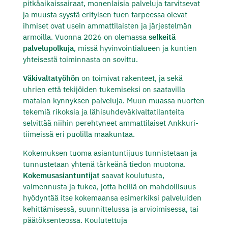
pitkäaikaissairaat, monenlaisia palveluja tarvitsevat
ja muusta syystä erityisen tuen tarpeessa olevat
ihmiset ovat usein ammattilaisten ja järjestelmän
armoilla. Vuonna 2026 on olemassa
selkeitä
palvelupolkuja
, missä hyvinvointialueen ja kuntien
yhteisestä toiminnasta on sovittu.
Väkivaltatyöhön
on toimivat rakenteet, ja sekä
uhrien että tekijöiden tukemiseksi on saatavilla
matalan kynnyksen palveluja. Muun muassa nuorten
tekemiä rikoksia ja lähisuhdeväkivaltatilanteita
selvittää niihin perehtyneet ammattilaiset Ankkuri-
tiimeissä eri puolilla maakuntaa.
Kokemuksen tuoma asiantuntijuus tunnistetaan ja
tunnustetaan yhtenä tärkeänä tiedon muotona.
Kokemusasiantuntijat
saavat koulutusta,
valmennusta ja tukea, jotta heillä on mahdollisuus
hyödyntää itse kokemaansa esimerkiksi palveluiden
kehittämisessä, suunnittelussa ja arvioimisessa, tai
päätöksenteossa. Koulutettuja