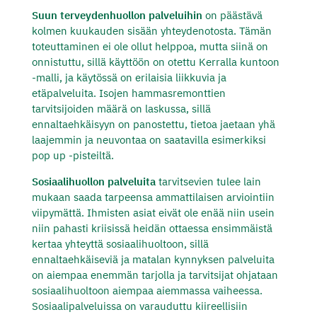
Suun terveydenhuollon palveluihin
on päästävä
kolmen kuukauden sisään yhteydenotosta. Tämän
toteuttaminen ei ole ollut helppoa, mutta siinä on
onnistuttu, sillä käyttöön on otettu Kerralla kuntoon
-malli, ja käytössä on erilaisia liikkuvia ja
etäpalveluita. Isojen hammasremonttien
tarvitsijoiden määrä on laskussa, sillä
ennaltaehkäisyyn on panostettu, tietoa jaetaan yhä
laajemmin ja neuvontaa on saatavilla esimerkiksi
pop up -pisteiltä.
Sosiaalihuollon palveluita
tarvitsevien tulee lain
mukaan saada tarpeensa ammattilaisen arviointiin
viipymättä. Ihmisten asiat eivät ole enää niin usein
niin pahasti kriisissä heidän ottaessa ensimmäistä
kertaa yhteyttä sosiaalihuoltoon, sillä
ennaltaehkäiseviä ja matalan kynnyksen palveluita
on aiempaa enemmän tarjolla ja tarvitsijat ohjataan
sosiaalihuoltoon aiempaa aiemmassa vaiheessa.
Sosiaalipalveluissa on varauduttu kiireellisiin