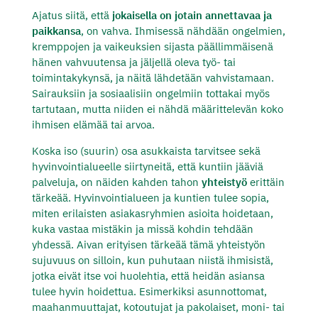
Ajatus siitä, että
jokaisella on jotain annettavaa ja
paikkansa
, on vahva. Ihmisessä nähdään ongelmien,
kremppojen ja vaikeuksien sijasta päällimmäisenä
hänen vahvuutensa ja jäljellä oleva työ- tai
toimintakykynsä, ja näitä lähdetään vahvistamaan.
Sairauksiin ja sosiaalisiin ongelmiin tottakai myös
tartutaan, mutta niiden ei nähdä määrittelevän koko
ihmisen elämää tai arvoa.
Koska iso (suurin) osa asukkaista tarvitsee sekä
hyvinvointialueelle siirtyneitä, että kuntiin jääviä
palveluja, on näiden kahden tahon
yhteistyö
erittäin
tärkeää. Hyvinvointialueen ja kuntien tulee sopia,
miten erilaisten asiakasryhmien asioita hoidetaan,
kuka vastaa mistäkin ja missä kohdin tehdään
yhdessä. Aivan erityisen tärkeää tämä yhteistyön
sujuvuus on silloin, kun puhutaan niistä ihmisistä,
jotka eivät itse voi huolehtia, että heidän asiansa
tulee hyvin hoidettua. Esimerkiksi asunnottomat,
maahanmuuttajat, kotoutujat ja pakolaiset, moni- tai