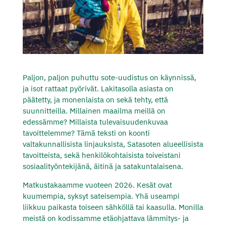
Paljon, paljon puhuttu sote-uudistus on käynnissä,
ja isot rattaat pyörivät. Lakitasolla asiasta on
päätetty, ja monenlaista on sekä tehty, että
suunnitteilla. Millainen maailma meillä on
edessämme? Millaista tulevaisuudenkuvaa
tavoittelemme? Tämä teksti on koonti
valtakunnallisista linjauksista, Satasoten alueellisista
tavoitteista, sekä henkilökohtaisista toiveistani
sosiaalityöntekijänä, äitinä ja satakuntalaisena.
Matkustakaamme vuoteen 2026. Kesät ovat
kuumempia, syksyt sateisempia. Yhä useampi
liikkuu paikasta toiseen sähköllä tai kaasulla. Monilla
meistä on kodissamme etäohjattava lämmitys- ja