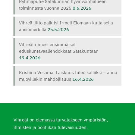
Ryhmäpuhe Satakunnan hyvinvointialueen
toiminnasta vuonna 2025
8.6.2026
Vihreä liitto palkitsi Irmeli Elomaan kultaisella
ansiomerkillä
25.5.2026
Vihreät nimesi ensimmäiset
eduskuntavaaliehdokkaat Satakuntaan
19.4.2026
Kristiina Vesama: Laiskuus tulee kalliiksi – anna
muovillekin mahdollisuus
16.4.2026
Vihreät on olemassa turvatakseen ympäristön,
ihmisten ja politiikan tulevaisuuden.