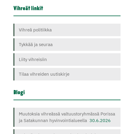
Vihreät linkit
Vihreä politiikka
Tykkää ja seuraa
Liity vihreisiin
Tilaa vihreiden uutiskirje
Blogi
Muutoksia vihreässä valtuustoryhmässä Porissa
ja Satakunnan hyvinvointialueella
30.6.2026