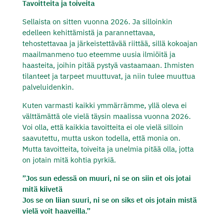
Tavoitteita ja toiveita
Sellaista on sitten vuonna 2026. Ja silloinkin
edelleen kehittämistä ja parannettavaa,
tehostettavaa ja järkeistettävää riittää, sillä kokoajan
maailmanmeno tuo eteemme uusia ilmiöitä ja
haasteita, joihin pitää pystyä vastaamaan. Ihmisten
tilanteet ja tarpeet muuttuvat, ja niin tulee muuttua
palveluidenkin.
Kuten varmasti kaikki ymmärrämme, yllä oleva ei
välttämättä ole vielä täysin maalissa vuonna 2026.
Voi olla, että kaikkia tavoitteita ei ole vielä silloin
saavutettu, mutta uskon todella, että monia on.
Mutta tavoitteita, toiveita ja unelmia pitää olla, jotta
on jotain mitä kohtia pyrkiä.
”Jos sun edessä on muuri, ni se on siin et ois jotai
mitä kiivetä
Jos se on liian suuri, ni se on siks et ois jotain mistä
vielä voit haaveilla.”