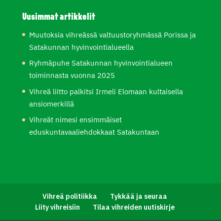
Uusimmat artikkelit
Muutoksia vihreässä valtuustoryhmässä Porissa ja
Satakunnan hyvinvointialueella
Ryhmäpuhe Satakunnan hyvinvointialueen
toiminnasta vuonna 2025
Vihreä liitto palkitsi Irmeli Elomaan kultaisella
ansiomerkillä
Vihreät nimesi ensimmäiset
eduskuntavaaliehdokkaat Satakuntaan
Vihreä politiikka
Tykkää ja seuraa
Liity vihreisiin
Tilaa vihreiden uutiskirje