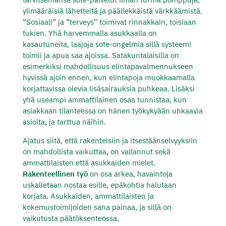
ylimääräisiä lähetteitä ja päällekkäistä värkkäämistä.
”Sosiaali” ja ”terveys” toimivat rinnakkain, toisiaan
tukien. Yhä harvemmalla asukkaalla on
kasautuneita, laajoja sote-ongelmia sillä systeemi
toimii ja apua saa ajoissa. Satakuntalaisilla on
esimerkiksi mahdollisuus elintapavalmennukseen
hyvissä ajoin ennen, kun elintapoja muokkaamalla
korjattavissa olevia lisäsairauksia puhkeaa. Lisäksi
yhä useampi ammattilainen osaa tunnistaa, kun
asiakkaan tilanteessa on hänen työkykyään uhkaavia
asioita, ja tarttua näihin.
Ajatus siitä, että rakenteisiin ja itsestäänselvyyksiin
on mahdollista vaikuttaa, on vallannut sekä
ammattilaisten että asukkaiden mielet.
Rakenteellinen työ
on osa arkea, havaintoja
uskalletaan nostaa esille, epäkohtia halutaan
korjata. Asukkaiden, ammattilaisten ja
kokemustoimijoiden sana painaa, ja sillä on
vaikutusta päätöksenteossa.