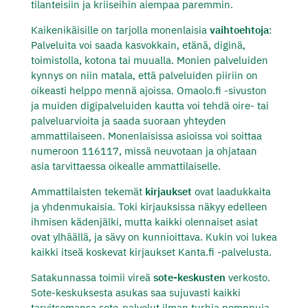
tilanteisiin ja kriiseihin aiempaa paremmin.
Kaikenikäisille on tarjolla monenlaisia
vaihtoehtoja
:
Palveluita voi saada kasvokkain, etänä, diginä,
toimistolla, kotona tai muualla. Monien palveluiden
kynnys on niin matala, että palveluiden piiriin on
oikeasti helppo mennä ajoissa. Omaolo.fi -sivuston
ja muiden digipalveluiden kautta voi tehdä oire- tai
palveluarvioita ja saada suoraan yhteyden
ammattilaiseen. Monenlaisissa asioissa voi soittaa
numeroon 116117, missä neuvotaan ja ohjataan
asia tarvittaessa oikealle ammattilaiselle.
Ammattilaisten tekemät
kirjaukset
ovat laadukkaita
ja yhdenmukaisia. Toki kirjauksissa näkyy edelleen
ihmisen kädenjälki, mutta kaikki olennaiset asiat
ovat ylhäällä, ja sävy on kunnioittava. Kukin voi lukea
kaikki itseä koskevat kirjaukset Kanta.fi -palvelusta.
Satakunnassa toimii vireä
sote-keskusten
verkosto.
Sote-keskuksesta asukas saa sujuvasti kaikki
tarvitsemansa sote-palvelut ilman turhia pomppuja,