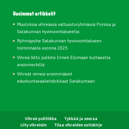
Uusimmat artikkelit
Muutoksia vihreässä valtuustoryhmässä Porissa ja
Satakunnan hyvinvointialueella
Ryhmäpuhe Satakunnan hyvinvointialueen
toiminnasta vuonna 2025
Vihreä liitto palkitsi Irmeli Elomaan kultaisella
ansiomerkillä
Vihreät nimesi ensimmäiset
eduskuntavaaliehdokkaat Satakuntaan
Vihreä politiikka
Tykkää ja seuraa
Liity vihreisiin
Tilaa vihreiden uutiskirje