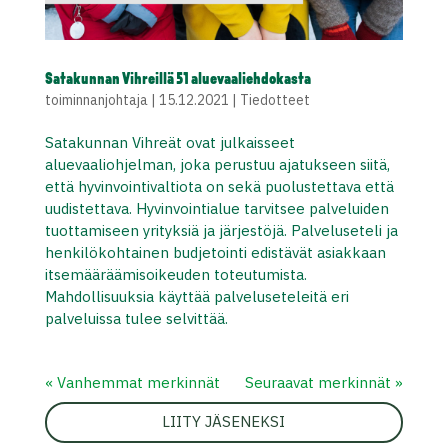
Satakunnan Vihreillä 51 aluevaaliehdokasta
toiminnanjohtaja
|
15.12.2021
|
Tiedotteet
Satakunnan Vihreät ovat julkaisseet
aluevaaliohjelman, joka perustuu ajatukseen siitä,
että hyvinvointivaltiota on sekä puolustettava että
uudistettava. Hyvinvointialue tarvitsee palveluiden
tuottamiseen yrityksiä ja järjestöjä. Palveluseteli ja
henkilökohtainen budjetointi edistävät asiakkaan
itsemääräämisoikeuden toteutumista.
Mahdollisuuksia käyttää palveluseteleitä eri
palveluissa tulee selvittää.
« Vanhemmat merkinnät
Seuraavat merkinnät »
LIITY JÄSENEKSI