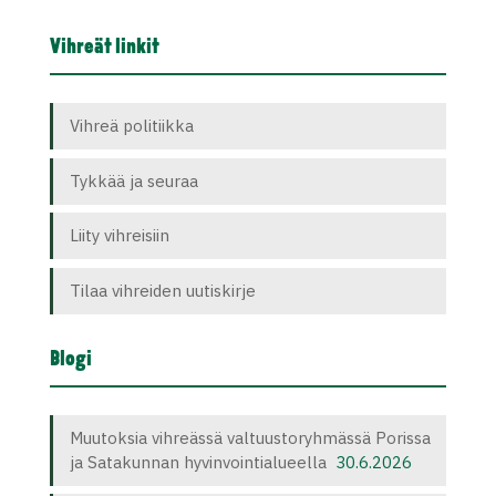
Vihreät linkit
Vihreä politiikka
Tykkää ja seuraa
Liity vihreisiin
Tilaa vihreiden uutiskirje
Blogi
Muutoksia vihreässä valtuustoryhmässä Porissa
ja Satakunnan hyvinvointialueella
30.6.2026