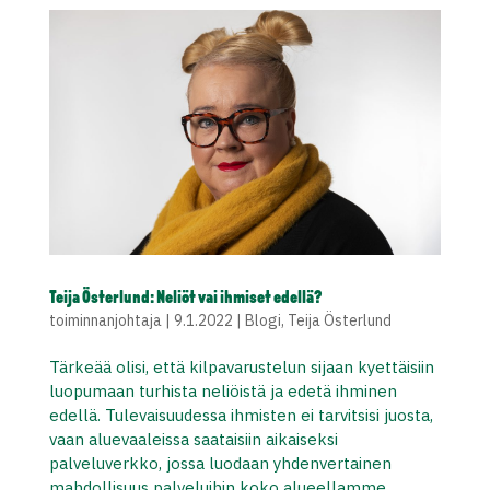
Teija Österlund: Neliöt vai ihmiset edellä?
toiminnanjohtaja
|
9.1.2022
|
Blogi
,
Teija Österlund
Tärkeää olisi, että kilpavarustelun sijaan kyettäisiin
luopumaan turhista neliöistä ja edetä ihminen
edellä. Tulevaisuudessa ihmisten ei tarvitsisi juosta,
vaan aluevaaleissa saataisiin aikaiseksi
palveluverkko, jossa luodaan yhdenvertainen
mahdollisuus palveluihin koko alueellamme.