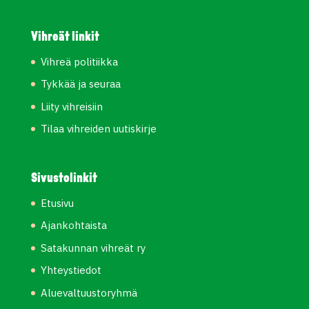
Vihreät linkit
Vihreä politiikka
Tykkää ja seuraa
Liity vihreisiin
Tilaa vihreiden uutiskirje
Sivustolinkit
Etusivu
Ajankohtaista
Satakunnan vihreät ry
Yhteystiedot
Aluevaltuustoryhmä