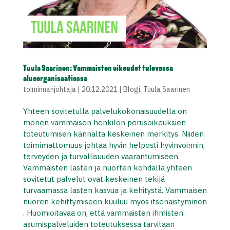
Tuula Saarinen: Vammaisten oikeudet tulevassa
alueorganisaatiossa
toiminnanjohtaja
|
20.12.2021
|
Blogi
,
Tuula Saarinen
Yhteen sovitetulla palvelukokonaisuudella on
monen vammaisen henkilön perusoikeuksien
toteutumisen kannalta keskeinen merkitys. Niiden
toimimattomuus johtaa hyvin helposti hyvinvoinnin,
terveyden ja turvallisuuden vaarantumiseen.
Vammaisten lasten ja nuorten kohdalla yhteen
sovitetut palvelut ovat keskeinen tekijä
turvaamassa lasten kasvua ja kehitystä. Vammaisen
nuoren kehittymiseen kuuluu myös itsenäistyminen
. Huomioitavaa on, että vammaisten ihmisten
asumispalveluiden toteutuksessa tarvitaan