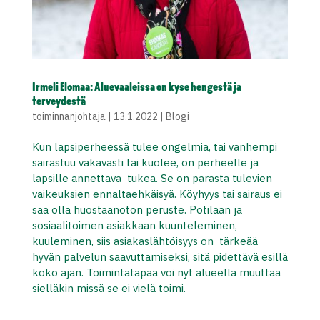
Irmeli Elomaa: Aluevaaleissa on kyse hengestä ja
terveydestä
toiminnanjohtaja
|
13.1.2022
|
Blogi
Kun lapsiperheessä tulee ongelmia, tai vanhempi
sairastuu vakavasti tai kuolee, on perheelle ja
lapsille annettava tukea. Se on parasta tulevien
vaikeuksien ennaltaehkäisyä. Köyhyys tai sairaus ei
saa olla huostaanoton peruste. Potilaan ja
sosiaalitoimen asiakkaan kuunteleminen,
kuuleminen, siis asiakaslähtöisyys on tärkeää
hyvän palvelun saavuttamiseksi, sitä pidettävä esillä
koko ajan. Toimintatapaa voi nyt alueella muuttaa
sielläkin missä se ei vielä toimi.