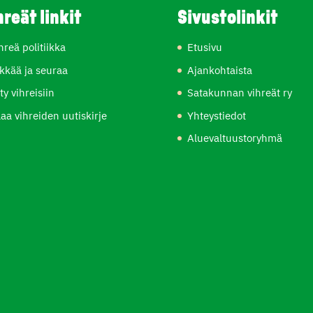
hreät linkit
Sivustolinkit
hreä politiikka
Etusivu
kkää ja seuraa
Ajankohtaista
ity vihreisiin
Satakunnan vihreät ry
laa vihreiden uutiskirje
Yhteystiedot
Aluevaltuustoryhmä