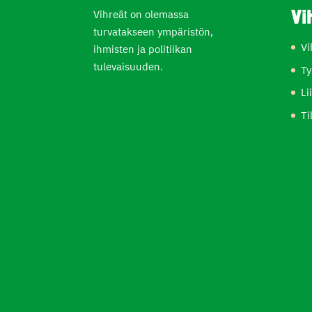
Vihreät on olemassa
Vi
turvatakseen ympäristön,
Vi
ihmisten ja politiikan
tulevaisuuden.
Ty
Li
Ti