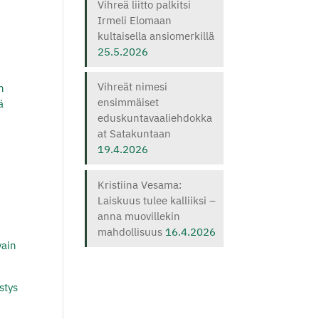
Vihreä liitto palkitsi
Irmeli Elomaan
kultaisella ansiomerkillä
25.5.2026
Vihreät nimesi
n
ensimmäiset
ä
eduskuntavaaliehdokka
at Satakuntaan
19.4.2026
Kristiina Vesama:
Laiskuus tulee kalliiksi –
anna muovillekin
mahdollisuus
16.4.2026
vain
stys