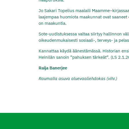
Jo Sakari Topelius maalaili Maamme–kirjassa
laajempaa huomiota maakunnat ovat saaneet os
on maakuntia.
Sote-uudistuksessa valtaa siirtyy hallinnon väl
oikeudenmukaisesti sosiaali-, terveys- ja pelast
Kannattaa käydä äänestämässä. Historian ens
Heinilän sanoin ”pahuksen tärkeät”. (LS 2.1.
Raija Banerjee
Raumalla asuva aluevaaliehdokas (vihr.)