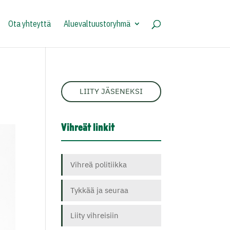
Ota yhteyttä
Aluevaltuustoryhmä
LIITY JÄSENEKSI
Vihreät linkit
Vihreä politiikka
Tykkää ja seuraa
Liity vihreisiin