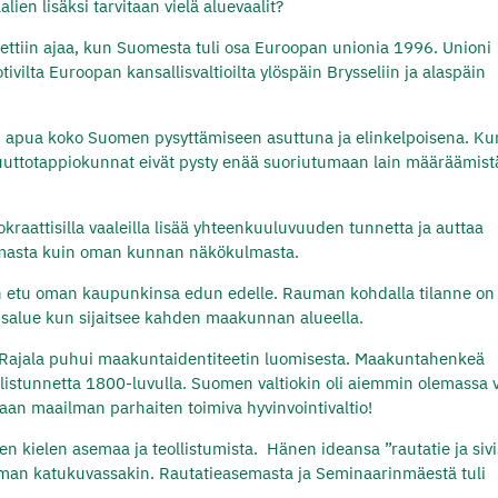
ien lisäksi tarvitaan vielä aluevaalit?
ettiin ajaa, kun Suomesta tuli osa Euroopan unionia 1996. Unioni
vilta Euroopan kansallisvaltioilta ylöspäin Brysseliin ja alaspäin
esti apua koko Suomen pysyttämiseen asuttuna ja elinkelpoisena. Ku
uuttotappiokunnat eivät pysty enää suoriutumaan lain määräämist
okraattisilla vaaleilla lisää yhteenkuuluvuuden tunnetta ja auttaa
mmasta kuin oman kunnan näkökulmasta.
an etu oman kaupunkinsa edun edelle. Rauman kohdalla tilanne on
usalue kun sijaitsee kahden maakunnan alueella.
 Rajala puhui maakuntaidentiteetin luomisesta. Maakuntahenkeä
llistunnetta 1800-luvulla. Suomen valtiokin oli aiemmin olemassa 
aan maailman parhaiten toimiva hyvinvointivaltio!
en kielen asemaa ja teollistumista.
Hänen ideansa ”rautatie ja sivi
man katukuvassakin. Rautatieasemasta ja Seminaarinmäestä tuli