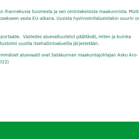
an ihannekuvia Suomesta ja sen omintakeisista maakunnista. Mutt
akseen vasta EU-aikana. Uusista hyvinvointialueistakin suurin o
iportaalle.
Vastedes aluevaltuutetut päättävät, miten ja kuinka
ustoimi uusilla itsehallintoalueilla järjestetään.
immäiset aluevaalit ovat Satakunnan maakuntajohtajan Asko Aro-
2022)