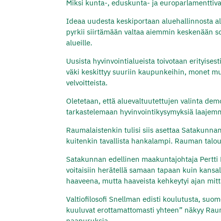
Miksi kunta-, eduskunta- ja europarlamenttivaal
Ideaa uudesta keskiportaan aluehallinnosta al
pyrkii siirtämään valtaa aiemmin keskenään soti
alueille.
Uusista hyvinvointialueista toivotaan erityis
väki keskittyy suuriin kaupunkeihin, monet m
velvoitteista.
Oletetaan, että aluevaltuutettujen valinta dem
tarkastelemaan hyvinvointikysymyksiä laaje
Raumalaistenkin tulisi siis asettaa Satakunn
kuitenkin tavallista hankalampi. Rauman talo
Satakunnan edellinen maakuntajohtaja Pertti
voitaisiin herätellä samaan tapaan kuin kansa
haaveena, mutta haaveista kehkeytyi ajan mitt
Valtiofilosofi Snellman edisti koulutusta, suom
kuuluvat erottamattomasti yhteen” näkyy Rau
naapuruksia.