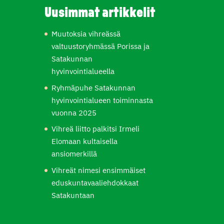
Uusimmat artikkelit
Muutoksia vihreässä
valtuustoryhmässä Porissa ja
Satakunnan
hyvinvointialueella
Ryhmäpuhe Satakunnan
hyvinvointialueen toiminnasta
vuonna 2025
Vihreä liitto palkitsi Irmeli
Elomaan kultaisella
ansiomerkillä
Vihreät nimesi ensimmäiset
eduskuntavaaliehdokkaat
Satakuntaan