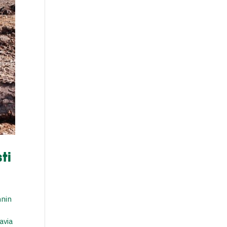
sti
nnin
avia