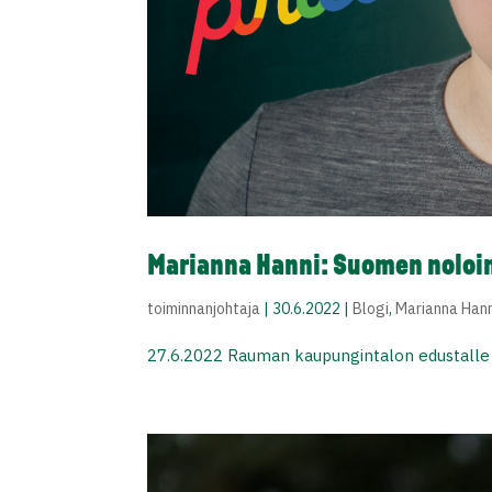
Marianna Hanni: Suomen noloin
toiminnanjohtaja
|
30.6.2022
|
Blogi
,
Marianna Hann
27.6.2022 Rauman kaupungintalon edustalle n