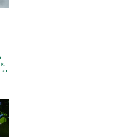
ä
 ja
u on