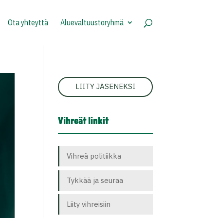
Ota yhteyttä
Aluevaltuustoryhmä
LIITY JÄSENEKSI
Vihreät linkit
Vihreä politiikka
Tykkää ja seuraa
Liity vihreisiin