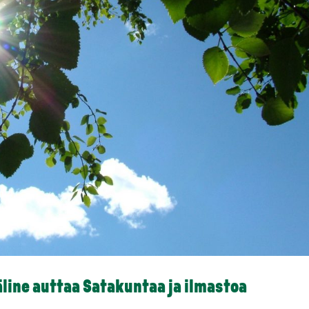
äline auttaa Satakuntaa ja ilmastoa