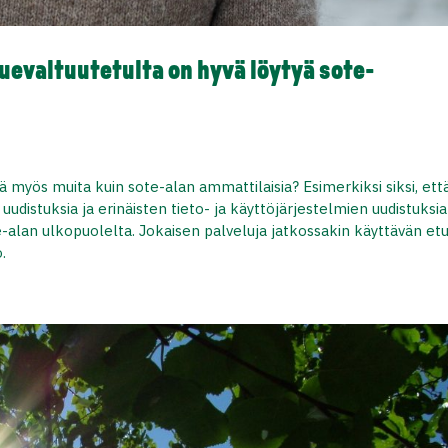
luevaltuutetulta on hyvä löytyä sote-
ää myös muita kuin sote-alan ammattilaisia? Esimerkiksi siksi, ett
uudistuksia ja erinäisten tieto- ja käyttöjärjestelmien uudistuksia
e-alan ulkopuolelta. Jokaisen palveluja jatkossakin käyttävän et
.