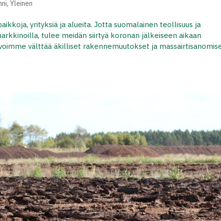
nni
,
Yleinen
kkoja, yrityksiä ja alueita. Jotta suomalainen teollisuus ja
markkinoilla, tulee meidän siirtyä koronan jälkeiseen aikaan
iin voimme välttää äkilliset rakennemuutokset ja massairtisanomis