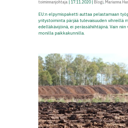
toiminnanjohtaja
|
17.11.2020
|
Blogi
,
Marianna Ha
EU:n elpymispaketti auttaa pelastamaan työpai
yritystoiminta pärjää tulevaisuuden vihreillä 
edelläkävijöinä, ei perässähiihtäjinä. Vain n
monilla paikkakunnilla.