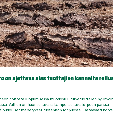
 on ajettava alas tuottajien kannalta reilu
peen poltosta luopumisessa muodostuu turvetuottajien hyvinvoi
essa. Valtion on huomioitava ja kompensoitava turpeen parissa
taloudelliset menetykset tuotannon loppuessa. Vastaavasti korva