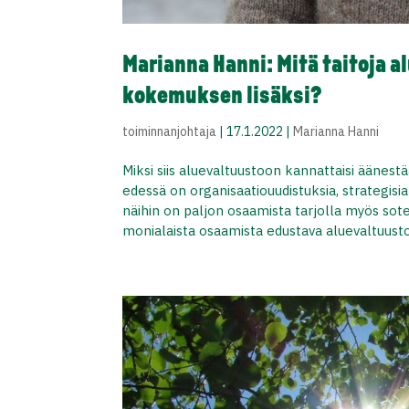
Marianna Hanni: Mitä taitoja a
kokemuksen lisäksi?
toiminnanjohtaja
|
17.1.2022
|
Marianna Hanni
Miksi siis aluevaltuustoon kannattaisi äänest
edessä on organisaatiouudistuksia, strategisia 
näihin on paljon osaamista tarjolla myös sot
monialaista osaamista edustava aluevaltuusto