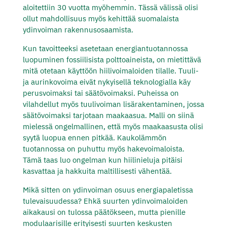
aloitettiin 30 vuotta myöhemmin. Tässä välissä olisi
ollut mahdollisuus myös kehittää suomalaista
ydinvoiman rakennusosaamista.
Kun tavoitteeksi asetetaan energiantuotannossa
luopuminen fossiilisista polttoaineista, on mietittävä
mitä otetaan käyttöön hiilivoimaloiden tilalle. Tuuli-
ja aurinkovoima eivät nykyisellä teknologialla käy
perusvoimaksi tai säätövoimaksi. Puheissa on
vilahdellut myös tuulivoiman lisärakentaminen, jossa
säätövoimaksi tarjotaan maakaasua. Malli on siinä
mielessä ongelmallinen, että myös maakaasusta olisi
syytä luopua ennen pitkää. Kaukolämmön
tuotannossa on puhuttu myös hakevoimaloista.
Tämä taas luo ongelman kun hiilinieluja pitäisi
kasvattaa ja hakkuita maltillisesti vähentää.
Mikä sitten on ydinvoiman osuus energiapaletissa
tulevaisuudessa? Ehkä suurten ydinvoimaloiden
aikakausi on tulossa päätökseen, mutta pienille
modulaarisille erityisesti suurten keskusten