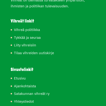
Vihreät on olemassa turvatakseen ympäristön,
ihmisten ja politiikan tulevaisuuden.
Vihreät linkit
Vihreä politiikka
Tykkää ja seuraa
Liity vihreisiin
Tilaa vihreiden uutiskirje
Sivustolinkit
Etusivu
Ajankohtaista
Satakunnan vihreät ry
Yhteystiedot