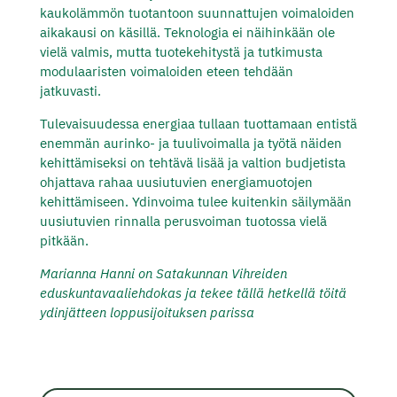
kaukolämmön tuotantoon suunnattujen voimaloiden
aikakausi on käsillä. Teknologia ei näihinkään ole
vielä valmis, mutta tuotekehitystä ja tutkimusta
modulaaristen voimaloiden eteen tehdään
jatkuvasti.
Tulevaisuudessa energiaa tullaan tuottamaan entistä
enemmän aurinko- ja tuulivoimalla ja työtä näiden
kehittämiseksi on tehtävä lisää ja valtion budjetista
ohjattava rahaa uusiutuvien energiamuotojen
kehittämiseen. Ydinvoima tulee kuitenkin säilymään
uusiutuvien rinnalla perusvoiman tuotossa vielä
pitkään.
Marianna Hanni
on Satakunnan Vihreiden
eduskuntavaaliehdokas ja tekee tällä hetkellä töitä
ydinjätteen loppusijoituksen parissa