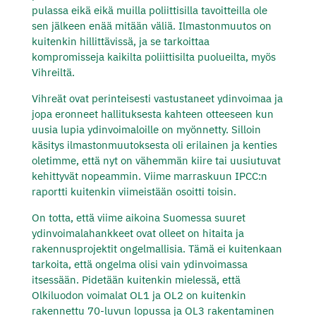
pulassa eikä eikä muilla poliittisilla tavoitteilla ole
sen jälkeen enää mitään väliä. Ilmastonmuutos on
kuitenkin hillittävissä, ja se tarkoittaa
kompromisseja kaikilta poliittisilta puolueilta, myös
Vihreiltä.
Vihreät ovat perinteisesti vastustaneet ydinvoimaa ja
jopa eronneet hallituksesta kahteen otteeseen kun
uusia lupia ydinvoimaloille on myönnetty. Silloin
käsitys ilmastonmuutoksesta oli erilainen ja kenties
oletimme, että nyt on vähemmän kiire tai uusiutuvat
kehittyvät nopeammin. Viime marraskuun IPCC:n
raportti kuitenkin viimeistään osoitti toisin.
On totta, että viime aikoina Suomessa suuret
ydinvoimalahankkeet ovat olleet on hitaita ja
rakennusprojektit ongelmallisia. Tämä ei kuitenkaan
tarkoita, että ongelma olisi vain ydinvoimassa
itsessään. Pidetään kuitenkin mielessä, että
Olkiluodon voimalat OL1 ja OL2 on kuitenkin
rakennettu 70-luvun lopussa ja OL3 rakentaminen