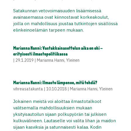
Satakunnan vetovoimaisuuden lisäämisessä
avainasemassa ovat kiinnostavat korkeakoulut,
joilla on mahdollisuus joustaa tutkintojen sisällössä
elinkeinoelämän tarpeen mukaan.
Marianna Hanni: Vastakkainasettelun aika on ohi –
erityisesti ilmastopolitiikassa
|
29.1.2019
|
Marianna Hanni
,
Yleinen
Marianna Hanni: Ilmasto lämpenee, mitä tehdä?
vihreasatakunta
|
10.10.2018
|
Marianna Hanni
,
Yleinen
Jokainen meistä voi aloittaa ilmastotalkoot
valitsemalla mahdollisuuksien mukaan
yksityisautoilun sijaan polkupyörän tai julkisen
kulkuvälineen. Lautaselle voi valita lihan ja maidon
sijaan kasviksia ja satunnaisesti kalaa. Kodin