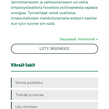
lämmittämiseen ja sähköistämiseen voi valita
ilmastoystävällistä fossiilista polttoaineista vapaata
energiaa. Työnantajat voivat osallistua
ilmastotalkoisiin mahdollistamalla etätyön kaikille
kun työn luonne sen sallii.
Seuraavat merkinnät »
LIITY JÄSENEKSI
Vihreät linkit
Vihreä politiikka
Tykkää ja seuraa
Liity vihreisiin