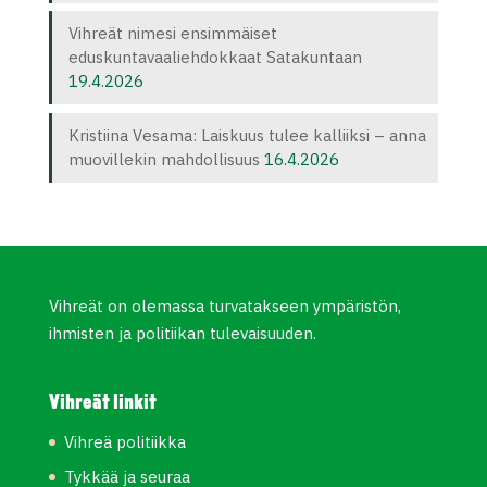
Vihreät nimesi ensimmäiset
eduskuntavaaliehdokkaat Satakuntaan
19.4.2026
Kristiina Vesama: Laiskuus tulee kalliiksi – anna
muovillekin mahdollisuus
16.4.2026
Vihreät on olemassa turvatakseen ympäristön,
ihmisten ja politiikan tulevaisuuden.
Vihreät linkit
Vihreä politiikka
Tykkää ja seuraa