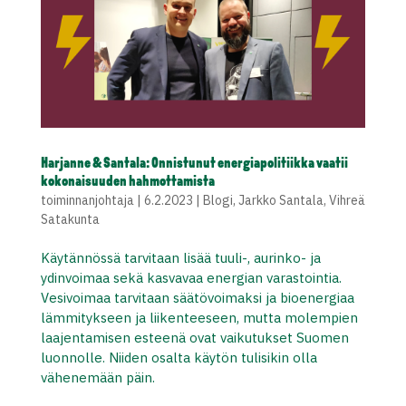
Harjanne & Santala: Onnistunut energiapolitiikka vaatii
kokonaisuuden hahmottamista
toiminnanjohtaja
|
6.2.2023
|
Blogi
,
Jarkko Santala
,
Vihreä
Satakunta
Käytännössä tarvitaan lisää tuuli-, aurinko- ja
ydinvoimaa sekä kasvavaa energian varastointia.
Vesivoimaa tarvitaan säätövoimaksi ja bioenergiaa
lämmitykseen ja liikenteeseen, mutta molempien
laajentamisen esteenä ovat vaikutukset Suomen
luonnolle. Niiden osalta käytön tulisikin olla
vähenemään päin.