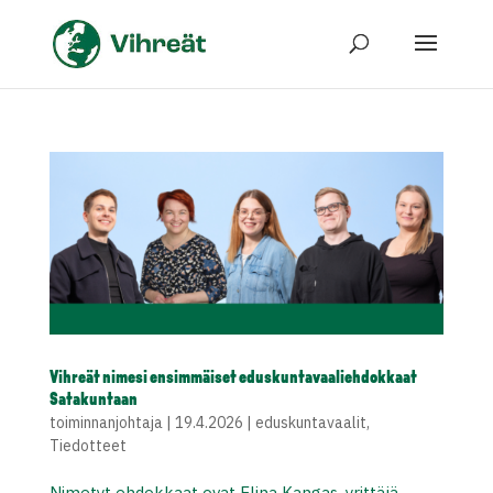
Vihreät nimesi ensimmäiset eduskuntavaaliehdokkaat
Satakuntaan
toiminnanjohtaja
|
19.4.2026
|
eduskuntavaalit
,
Tiedotteet
Nimetyt ehdokkaat ovat Elina Kangas, yrittäjä,