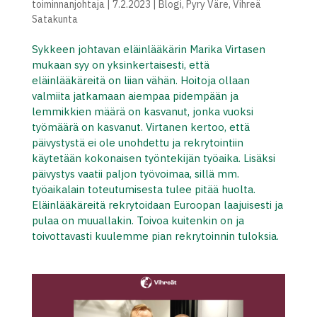
toiminnanjohtaja
|
7.2.2023
|
Blogi
,
Pyry Väre
,
Vihreä
Satakunta
Sykkeen johtavan eläinlääkärin Marika Virtasen
mukaan syy on yksinkertaisesti, että
eläinlääkäreitä on liian vähän. Hoitoja ollaan
valmiita jatkamaan aiempaa pidempään ja
lemmikkien määrä on kasvanut, jonka vuoksi
työmäärä on kasvanut. Virtanen kertoo, että
päivystystä ei ole unohdettu ja rekrytointiin
käytetään kokonaisen työntekijän työaika. Lisäksi
päivystys vaatii paljon työvoimaa, sillä mm.
työaikalain toteutumisesta tulee pitää huolta.
Eläinlääkäreitä rekrytoidaan Euroopan laajuisesti ja
pulaa on muuallakin. Toivoa kuitenkin on ja
toivottavasti kuulemme pian rekrytoinnin tuloksia.