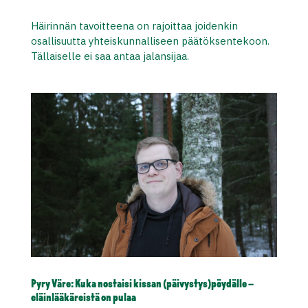
Häirinnän tavoitteena on rajoittaa joidenkin
osallisuutta yhteiskunnalliseen päätöksentekoon.
Tällaiselle ei saa antaa jalansijaa.
Pyry Väre: Kuka nostaisi kissan (päivystys)pöydälle –
eläinlääkäreistä on pulaa