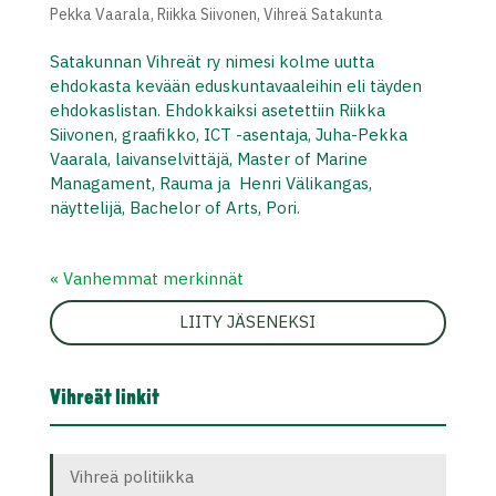
Pekka Vaarala
,
Riikka Siivonen
,
Vihreä Satakunta
Satakunnan Vihreät ry nimesi kolme uutta
ehdokasta kevään eduskuntavaaleihin eli täyden
ehdokaslistan. Ehdokkaiksi asetettiin Riikka
Siivonen, graafikko, ICT -asentaja, Juha-Pekka
Vaarala, laivanselvittäjä, Master of Marine
Managament, Rauma ja Henri Välikangas,
näyttelijä, Bachelor of Arts, Pori.
« Vanhemmat merkinnät
LIITY JÄSENEKSI
Vihreät linkit
Vihreä politiikka