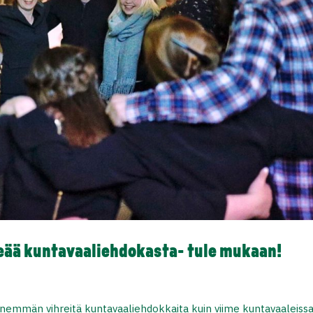
eää kuntavaaliehdokasta- tule mukaan!
 enemmän vihreitä kuntavaaliehdokkaita kuin viime kuntavaaleissa