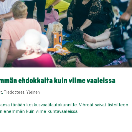
emmän ehdokkaita kuin viime vaaleissa
ät
,
Tiedotteet
,
Yleinen
tansa tänään keskusvaalilautakunnille. Vihreät saivat listoilleen
n enemmän kuin viime kuntavaaleissa.