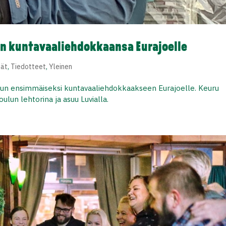
n kuntavaaliehdokkaansa Eurajoelle
eät
,
Tiedotteet
,
Yleinen
run ensimmäiseksi kuntavaaliehdokkaakseen Eurajoelle. Keuru
un lehtorina ja asuu Luvialla.