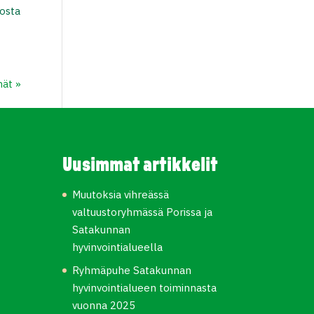
rosta
ät »
Uusimmat artikkelit
Muutoksia vihreässä
valtuustoryhmässä Porissa ja
Satakunnan
hyvinvointialueella
Ryhmäpuhe Satakunnan
hyvinvointialueen toiminnasta
vuonna 2025