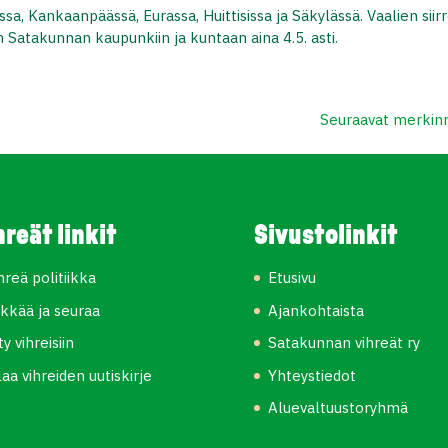
sa, Kankaanpäässä, Eurassa, Huittisissa ja Säkylässä. Vaalien siir
 Satakunnan kaupunkiin ja kuntaan aina 4.5. asti.
Seuraavat merkinn
hreät linkit
Sivustolinkit
hreä politiikka
Etusivu
kkää ja seuraa
Ajankohtaista
ity vihreisiin
Satakunnan vihreät ry
laa vihreiden uutiskirje
Yhteystiedot
Aluevaltuustoryhmä