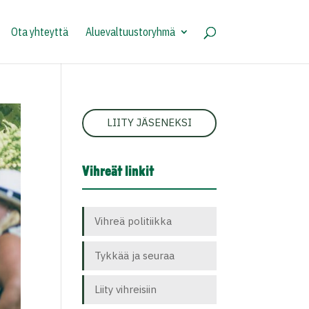
Ota yhteyttä
Aluevaltuustoryhmä
LIITY JÄSENEKSI
Vihreät linkit
Vihreä politiikka
Tykkää ja seuraa
Liity vihreisiin