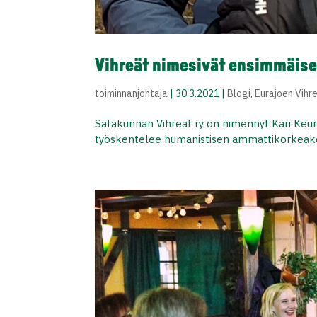
Vihreät nimesivät ensimmäise
toiminnanjohtaja
|
30.3.2021
|
Blogi
,
Eurajoen Vihr
Satakunnan Vihreät ry on nimennyt Kari Keu
työskentelee humanistisen ammattikorkeakoul