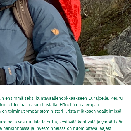
un ensimmäiseksi kuntavaaliehdokkaakseen Eurajoelle. Keuru
n lehtorina ja asuu Luvialla. Hänellä on aiempaa
on toiminut ympäristöministeri Krista Mikkosen vaalitiimissä.
ajoella vastuullista taloutta, kestävää kehitystä ja ympäristön
tä hankinnoissa ja investoinneissa on huomioitava laajasti