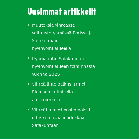
Uusimmat artikkelit
Muutoksia vihreässä
valtuustoryhmässä Porissa ja
Satakunnan
hyvinvointialueella
Ryhmäpuhe Satakunnan
hyvinvointialueen toiminnasta
vuonna 2025
Vihreä liitto palkitsi Irmeli
Elomaan kultaisella
ansiomerkillä
Vihreät nimesi ensimmäiset
eduskuntavaaliehdokkaat
Satakuntaan