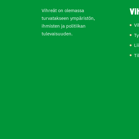
Vihreät on olemassa
Vi
turvatakseen ympäristön,
Vi
ihmisten ja politiikan
tulevaisuuden.
Ty
Li
Ti