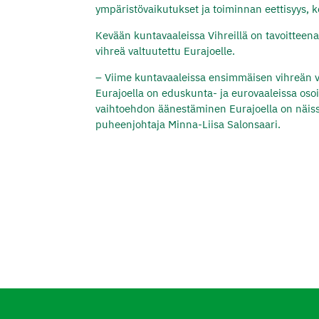
ympäristövaikutukset ja toiminnan eettisyys, 
Kevään kuntavaaleissa Vihreillä on tavoitteen
vihreä valtuutettu Eurajoelle.
– Viime kuntavaaleissa ensimmäisen vihreän va
Eurajoella on eduskunta- ja eurovaaleissa osoit
vaihtoehdon äänestäminen Eurajoella on näis
puheenjohtaja Minna-Liisa Salonsaari.