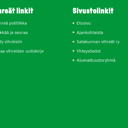
hreät linkit
Sivustolinkit
hreä politiikka
Etusivu
kkää ja seuraa
Ajankohtaista
ity vihreisiin
Satakunnan vihreät ry
laa vihreiden uutiskirje
Yhteystiedot
Aluevaltuustoryhmä