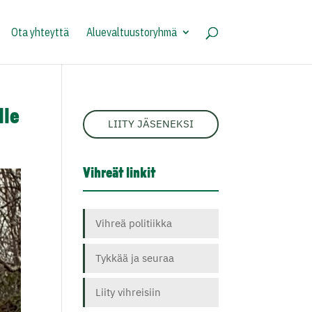
Ota yhteyttä
Aluevaltuustoryhmä
lle
LIITY JÄSENEKSI
Vihreät linkit
Vihreä politiikka
Tykkää ja seuraa
Liity vihreisiin