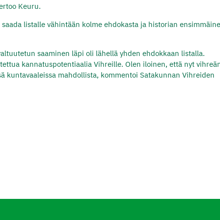
kertoo Keuru.
a saada listalle vähintään kolme ehdokasta ja historian ensimmäin
ltuutetun saaminen läpi oli lähellä yhden ehdokkaan listalla.
ettua kannatuspotentiaalia Vihreille. Olen iloinen, että nyt vihreä
sä kuntavaaleissa mahdollista, kommentoi Satakunnan Vihreiden