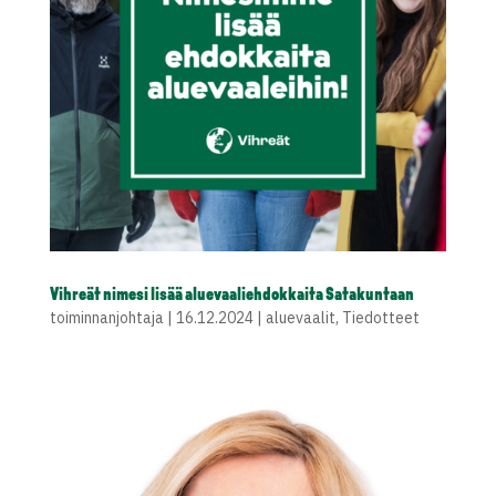
Vihreät nimesi lisää aluevaaliehdokkaita Satakuntaan
toiminnanjohtaja
|
16.12.2024
|
aluevaalit
,
Tiedotteet