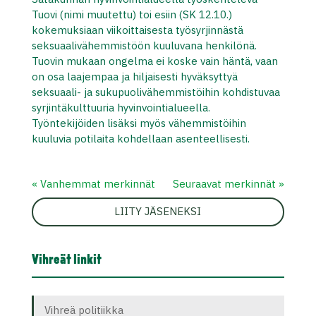
Tuovi (nimi muutettu) toi esiin (SK 12.10.)
kokemuksiaan viikoittaisesta työsyrjinnästä
seksuaalivähemmistöön kuuluvana henkilönä.
Tuovin mukaan ongelma ei koske vain häntä, vaan
on osa laajempaa ja hiljaisesti hyväksyttyä
seksuaali- ja sukupuolivähemmistöihin kohdistuvaa
syrjintäkulttuuria hyvinvointialueella.
Työntekijöiden lisäksi myös vähemmistöihin
kuuluvia potilaita kohdellaan asenteellisesti.
« Vanhemmat merkinnät
Seuraavat merkinnät »
LIITY JÄSENEKSI
Vihreät linkit
Vihreä politiikka