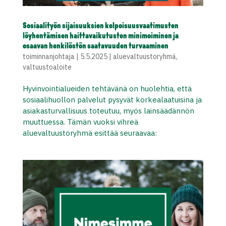
Sosiaalityön sijaisuuksien kelpoisuusvaatimusten
löyhentämisen haittavaikutusten minimoiminen ja
osaavan henkilöstön saatavuuden turvaaminen
toiminnanjohtaja
|
5.5.2025
|
aluevaltuustoryhmä
,
valtuustoaloite
Hyvinvointialueiden tehtävänä on huolehtia, että
sosiaalihuollon palvelut pysyvät korkealaatuisina ja
asiakasturvallisuus toteutuu, myös lainsäädännön
muuttuessa. Tämän vuoksi vihreä
aluevaltuustoryhmä esittää seuraavaa: