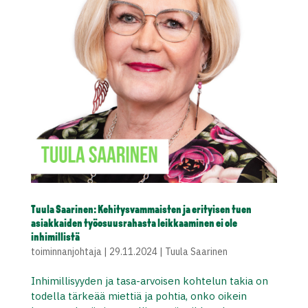
Tuula Saarinen: Kehitysvammaisten ja erityisen tuen
asiakkaiden työosuusrahasta leikkaaminen ei ole
inhimillistä
toiminnanjohtaja
|
29.11.2024
|
Tuula Saarinen
Inhimillisyyden ja tasa-arvoisen kohtelun takia on
todella tärkeää miettiä ja pohtia, onko oikein