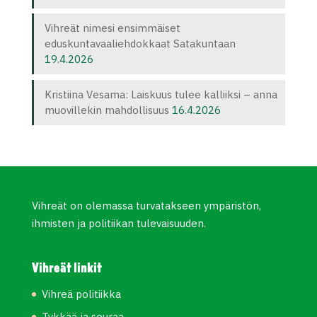
Vihreät nimesi ensimmäiset
eduskuntavaaliehdokkaat Satakuntaan
19.4.2026
Kristiina Vesama: Laiskuus tulee kalliiksi – anna
muovillekin mahdollisuus
16.4.2026
Vihreät on olemassa turvatakseen ympäristön,
ihmisten ja politiikan tulevaisuuden.
Vihreät linkit
Vihreä politiikka
Tykkää ja seuraa