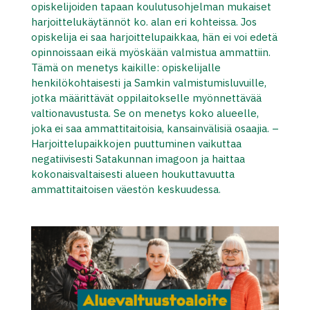
opiskelijoiden tapaan koulutusohjelman mukaiset
harjoittelukäytännöt ko. alan eri kohteissa. Jos
opiskelija ei saa harjoittelupaikkaa, hän ei voi edetä
opinnoissaan eikä myöskään valmistua ammattiin.
Tämä on menetys kaikille: opiskelijalle
henkilökohtaisesti ja Samkin valmistumisluvuille,
jotka määrittävät oppilaitokselle myönnettävää
valtionavustusta. Se on menetys koko alueelle,
joka ei saa ammattitaitoisia, kansainvälisiä osaajia. –
Harjoittelupaikkojen puuttuminen vaikuttaa
negatiivisesti Satakunnan imagoon ja haittaa
kokonaisvaltaisesti alueen houkuttavuutta
ammattitaitoisen väestön keskuudessa.