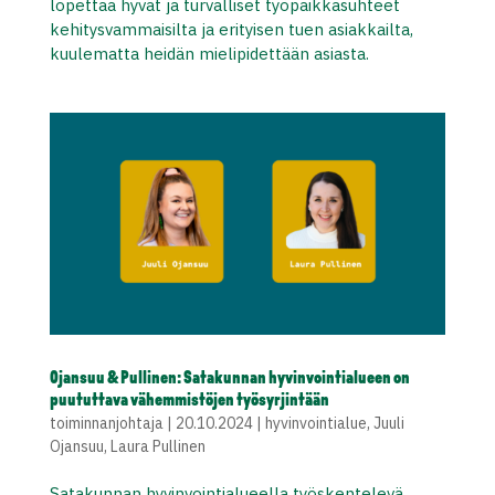
lopettaa hyvät ja turvalliset työpaikkasuhteet
kehitysvammaisilta ja erityisen tuen asiakkailta,
kuulematta heidän mielipidettään asiasta.
Ojansuu & Pullinen: Satakunnan hyvinvointialueen on
puututtava vähemmistöjen työsyrjintään
toiminnanjohtaja
|
20.10.2024
|
hyvinvointialue
,
Juuli
Ojansuu
,
Laura Pullinen
Satakunnan hyvinvointialueella työskentelevä