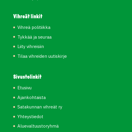
Vihreät linkit
Vihreä politiikka
Tykkää ja seuraa
Liity vihreisiin
Tilaa vihreiden uutiskirje
Sivustolinkit
Etusivu
Ajankohtaista
Satakunnan vihreät ry
Yhteystiedot
Aluevaltuustoryhmä