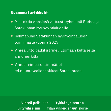
Uusimmat artikkelit
Muutoksia vihreässä valtuustoryhmässä Porissa ja
Satakunnan hyvinvointialueella
Ryhmäpuhe Satakunnan hyvinvointialueen
toiminnasta vuonna 2025
Vihreä liitto palkitsi Irmeli Elomaan kultaisella
ansiomerkillä
Vihreät nimesi ensimmäiset
eduskuntavaaliehdokkaat Satakuntaan
Vihreä politiikka
Tykkää ja seuraa
Liity vihreisiin
Tilaa vihreiden uutiskirje