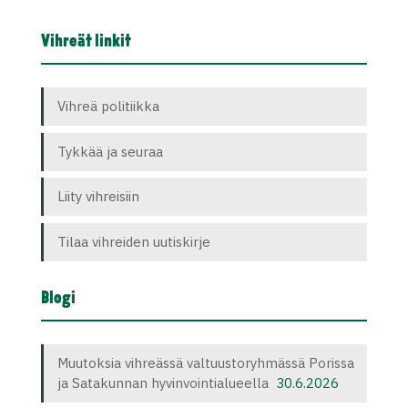
Vihreät linkit
Vihreä politiikka
Tykkää ja seuraa
Liity vihreisiin
Tilaa vihreiden uutiskirje
Blogi
Muutoksia vihreässä valtuustoryhmässä Porissa
ja Satakunnan hyvinvointialueella
30.6.2026