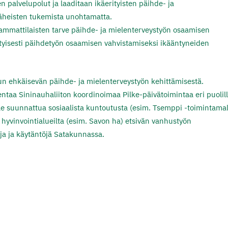
n palvelupolut ja laaditaan ikäerityisten päihde- ja
läheisten tukemista unohtamatta.
 ammattilaisten tarve päihde- ja mielenterveystyön osaamisen
ityisesti päihdetyön osaamisen vahvistamiseksi ikääntyneiden
n ehkäisevän päihde- ja mielenterveystyön kehittämisestä.
entaa Sininauhaliiton koordinoimaa Pilke-päivätoimintaa eri puolil
lle suunnattua sosiaalista kuntoutusta (esim. Tsemppi -toimintamall
 hyvinvointialueilta (esim. Savon ha) etsivän vanhustyön
ja ja käytäntöjä Satakunnassa.