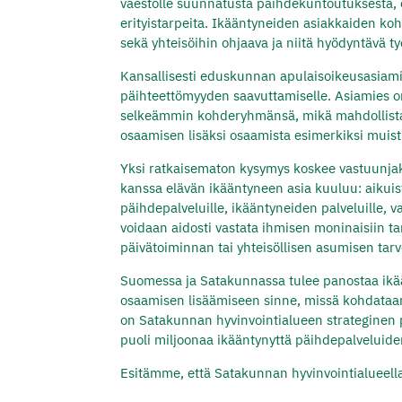
väestölle suunnatusta päihdekuntoutuksesta, e
erityistarpeita. Ikääntyneiden asiakkaiden koh
sekä yhteisöihin ohjaava ja niitä hyödyntävä ty
Kansallisesti eduskunnan apulaisoikeusasiamies
päihteettömyyden saavuttamiselle. Asiamies on
selkeämmin kohderyhmänsä, mikä mahdollistais
osaamisen lisäksi osaamista esimerkiksi muis
Yksi ratkaisematon kysymys koskee vastuunjako
kanssa elävän ikääntyneen asia kuuluu: aikuist
päihdepalveluille, ikääntyneiden palveluille,
voidaan aidosti vastata ihmisen moninaisiin ta
päivätoiminnan tai yhteisöllisen asumisen tarv
Suomessa ja Satakunnassa tulee panostaa ikä
osaamisen lisäämiseen sinne, missä kohdataan
on Satakunnan hyvinvointialueen strateginen 
puoli miljoonaa ikääntynyttä päihdepalveluide
Esitämme, että Satakunnan hyvinvointialueell