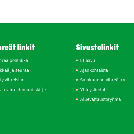
hreät linkit
Sivustolinkit
hreä politiikka
Etusivu
kkää ja seuraa
Ajankohtaista
ity vihreisiin
Satakunnan vihreät ry
laa vihreiden uutiskirje
Yhteystiedot
Aluevaltuustoryhmä