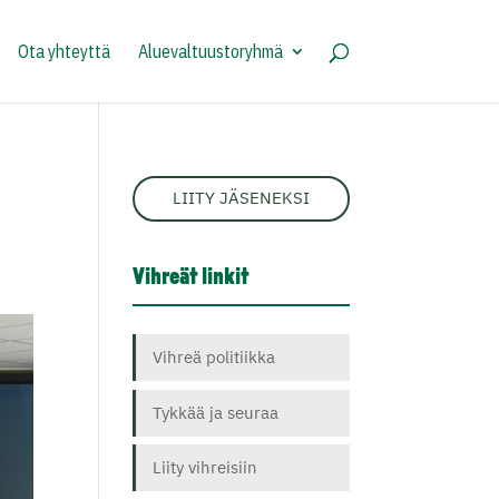
Ota yhteyttä
Aluevaltuustoryhmä
LIITY JÄSENEKSI
Vihreät linkit
Vihreä politiikka
Tykkää ja seuraa
Liity vihreisiin