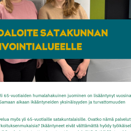
 yli 65-vuotiaiden humalahakuinen juominen on lisääntynyt vuosin
. Samaan aikaan ikääntyneiden yksinäisyyden ja turvattomuuden
velua myös yli 65-vuotiaille satakuntalaisille. Ovatko nämä palvelut
 tarkoituksenmukaisia? Ikääntyneet eivät välttämättä hyödy työikäisel