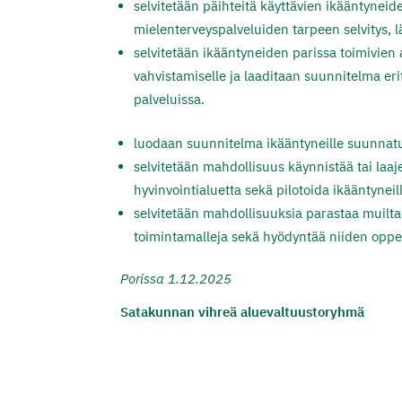
selvitetään päihteitä käyttävien ikääntyneide
mielenterveyspalveluiden tarpeen selvitys, 
selvitetään ikääntyneiden parissa toimivien
vahvistamiselle ja laaditaan suunnitelma er
palveluissa.
luodaan suunnitelma ikääntyneille suunnatu
selvitetään mahdollisuus käynnistää tai laaj
hyvinvointialuetta sekä pilotoida ikääntynei
selvitetään mahdollisuuksia parastaa muilta
toimintamalleja sekä hyödyntää niiden oppe
Porissa 1.12.2025
Satakunnan vihreä aluevaltuustoryhmä