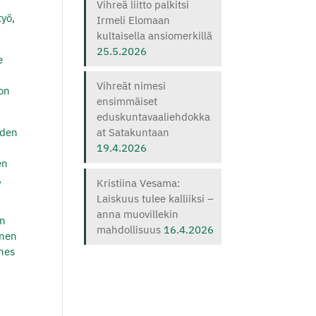
n
Vihreä liitto palkitsi
työ,
Irmeli Elomaan
kultaisella ansiomerkillä
25.5.2026
e
Vihreät nimesi
lon
ensimmäiset
eduskuntavaaliehdokka
uden
at Satakuntaan
19.4.2026
en
,
Kristiina Vesama:
Laiskuus tulee kalliiksi –
anna muovillekin
ön
mahdollisuus
16.4.2026
inen
ähes