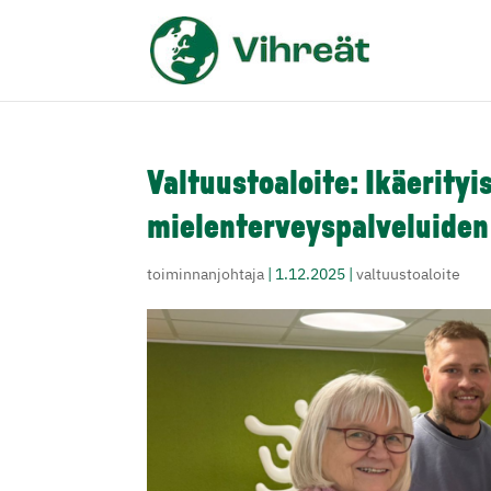
Valtuustoaloite: Ikäerityi
mielenterveyspalveluiden
toiminnanjohtaja
|
1.12.2025
|
valtuustoaloite