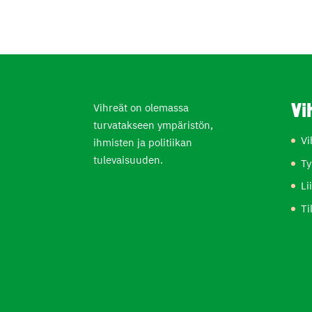
Vihreät on olemassa
Vi
turvatakseen ympäristön,
Vi
ihmisten ja politiikan
tulevaisuuden.
Ty
Li
Ti