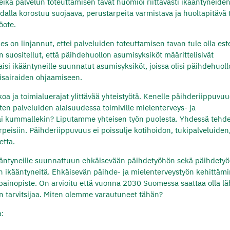
ikä palvelun toteuttamisen tavat huomioi riittävästi ikääntyneide
dalla korostuu suojaava, perustarpeita varmistava ja huoltapitävä 
öote.
 on linjannut, ettei palveluiden toteuttamisen tavan tule olla est
 suositellut, että päihdehuollon asumisyksiköt määrittelisivät
i ikääntyneille suunnatut asumisyksiköt, joissa olisi päihdehuol
tisairaiden ohjaamiseen.
a ja toimialuerajat ylittävää yhteistyötä. Kenelle päihderiippuvu
en palveluiden alaisuudessa toimiville mielenterveys- ja
 vai kummallekin? Liputamme yhteisen työn puolesta. Yhdessä tehd
rpeisiin. Päihderiippuvuus ei poissulje kotihoidon, tukipalveluiden
etta.
äntyneille suunnattuun ehkäisevään päihdetyöhön sekä päihdety
 ikääntyneitä. Ehkäisevän päihde- ja mielenterveystyön kehittäm
painopiste. On arvioitu että vuonna 2030 Suomessa saattaa olla l
n tarvitsijaa. Miten olemme varautuneet tähän?
a: