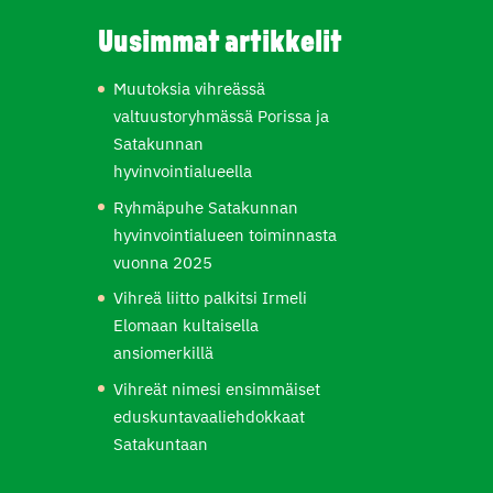
Uusimmat artikkelit
Muutoksia vihreässä
valtuustoryhmässä Porissa ja
Satakunnan
hyvinvointialueella
Ryhmäpuhe Satakunnan
hyvinvointialueen toiminnasta
vuonna 2025
Vihreä liitto palkitsi Irmeli
Elomaan kultaisella
ansiomerkillä
Vihreät nimesi ensimmäiset
eduskuntavaaliehdokkaat
Satakuntaan