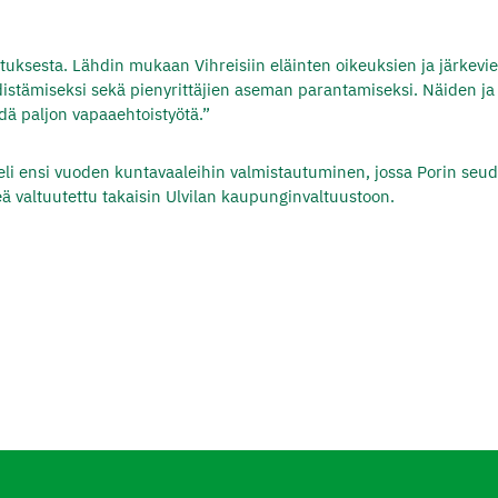
ustuksesta. Lähdin mukaan Vihreisiin eläinten oikeuksien ja järkevi
distämiseksi sekä pienyrittäjien aseman parantamiseksi. Näiden ja
dä paljon vapaaehtoistyötä.”
ä eli ensi vuoden kuntavaaleihin valmistautuminen, jossa Porin seu
eä valtuutettu takaisin Ulvilan kaupunginvaltuustoon.