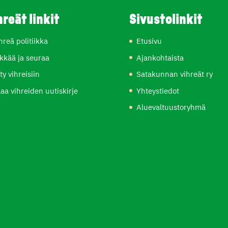
hreät linkit
Sivustolinkit
hreä politiikka
Etusivu
kkää ja seuraa
Ajankohtaista
ity vihreisiin
Satakunnan vihreät ry
laa vihreiden uutiskirje
Yhteystiedot
Aluevaltuustoryhmä