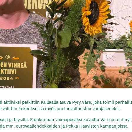
ktiiviksi palkittiin Kullaalla asuva Pyry Väre, joka toimii parhail
 valittiin kokouksessa myös puoluevaltuuston varajäseneksi.
asti ja täysillä. Satakunnan voimapesäksi kuvailtu Väre on ehtinyt
oimia mm. eurovaaliehdokkaiden ja Pekka Haaviston kampanjoissa