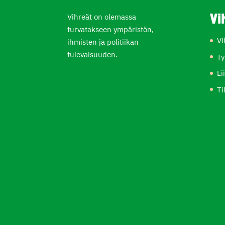
Vihreät on olemassa
Vi
turvatakseen ympäristön,
Vi
ihmisten ja politiikan
tulevaisuuden.
Ty
Li
Ti