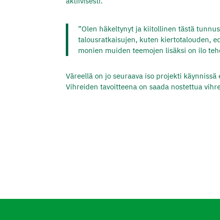
aktiivisesti.
”Olen häkeltynyt ja kiitollinen tästä tunn
talousratkaisujen, kuten kiertotalouden, e
monien muiden teemojen lisäksi on ilo teh
Väreellä on jo seuraava iso projekti käynniss
Vihreiden tavoitteena on saada nostettua vihr