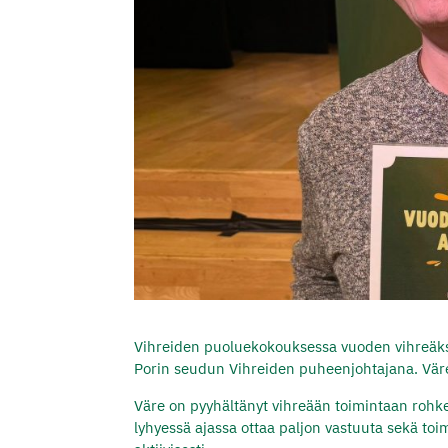
Vihreiden puoluekokouksessa vuoden vihreäksi a
Porin seudun Vihreiden puheenjohtajana. Väre
Väre on pyyhältänyt vihreään toimintaan rohke
lyhyessä ajassa ottaa paljon vastuuta sekä t