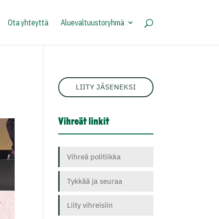
Ota yhteyttä
Aluevaltuustoryhmä
LIITY JÄSENEKSI
Vihreät linkit
Vihreä politiikka
Tykkää ja seuraa
Liity vihreisiin