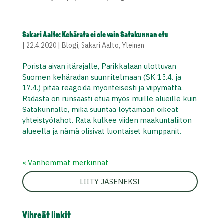
Sakari Aalto: Kehärata ei ole vain Satakunnan etu
|
22.4.2020
|
Blogi
,
Sakari Aalto
,
Yleinen
Porista aivan itärajalle, Parikkalaan ulottuvan
Suomen kehäradan suunnitelmaan (SK 15.4. ja
17.4.) pitää reagoida myönteisesti ja viipymättä.
Radasta on runsaasti etua myös muille alueille kuin
Satakunnalle, mikä suuntaa löytämään oikeat
yhteistyötahot. Rata kulkee viiden maakuntaliiton
alueella ja nämä olisivat luontaiset kumppanit.
« Vanhemmat merkinnät
LIITY JÄSENEKSI
Vihreät linkit