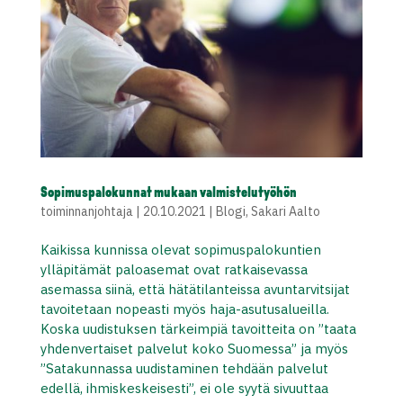
Sopimuspalokunnat mukaan valmistelutyöhön
toiminnanjohtaja
|
20.10.2021
|
Blogi
,
Sakari Aalto
Kaikissa kunnissa olevat sopimuspalokuntien
ylläpitämät paloasemat ovat ratkaisevassa
asemassa siinä, että hätätilanteissa avuntarvitsijat
tavoitetaan nopeasti myös haja-asutusalueilla.
Koska uudistuksen tärkeimpiä tavoitteita on ”taata
yhdenvertaiset palvelut koko Suomessa” ja myös
”Satakunnassa uudistaminen tehdään palvelut
edellä, ihmiskeskeisesti”, ei ole syytä sivuuttaa