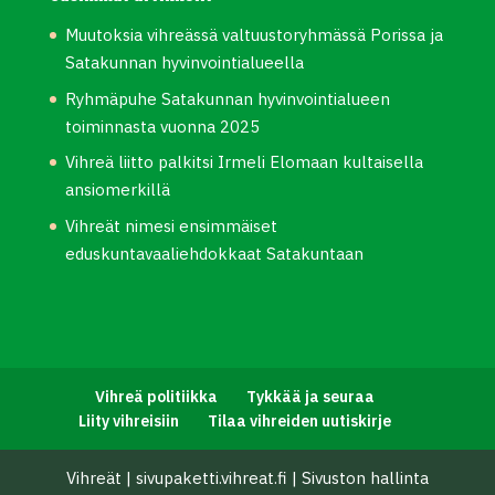
Muutoksia vihreässä valtuustoryhmässä Porissa ja
Satakunnan hyvinvointialueella
Ryhmäpuhe Satakunnan hyvinvointialueen
toiminnasta vuonna 2025
Vihreä liitto palkitsi Irmeli Elomaan kultaisella
ansiomerkillä
Vihreät nimesi ensimmäiset
eduskuntavaaliehdokkaat Satakuntaan
Vihreä politiikka
Tykkää ja seuraa
Liity vihreisiin
Tilaa vihreiden uutiskirje
Vihreät
|
sivupaketti.vihreat.fi
|
Sivuston hallinta