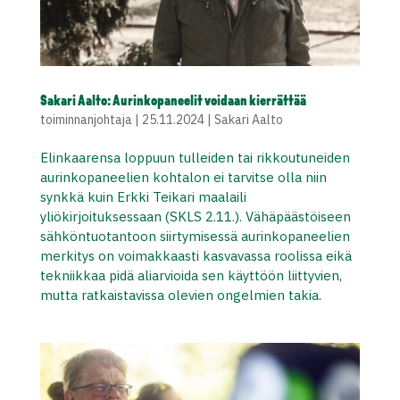
Sakari Aalto: Aurinkopaneelit voidaan kierrättää
toiminnanjohtaja
|
25.11.2024
|
Sakari Aalto
Elinkaarensa loppuun tulleiden tai rikkoutuneiden
aurinkopaneelien kohtalon ei tarvitse olla niin
synkkä kuin Erkki Teikari maalaili
yliökirjoituksessaan (SKLS 2.11.). Vähäpäästöiseen
sähköntuotantoon siirtymisessä aurinkopaneelien
merkitys on voimakkaasti kasvavassa roolissa eikä
tekniikkaa pidä aliarvioida sen käyttöön liittyvien,
mutta ratkaistavissa olevien ongelmien takia.