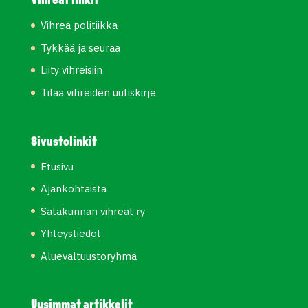
Vihreät linkit
Vihreä politiikka
Tykkää ja seuraa
Liity vihreisiin
Tilaa vihreiden uutiskirje
Sivustolinkit
Etusivu
Ajankohtaista
Satakunnan vihreät ry
Yhteystiedot
Aluevaltuustoryhmä
Uusimmat artikkelit