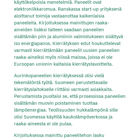
käyttökelpoisia menetelmiä. Paneelit ovat
elektroniikkaromua. Ranskassa start-up yrityksenä
aloittanut toimija vastaanottaa kaikenlaisia
paneeleita. Kirjoituksessa mainittujen raaka-
aineiden lisäksi talteen saadaan paneelien
sisältämän piin ja alumiinin valmistukseen sisältyvä
iso energiapanos. Kierrätyksen edut houkuttelevat
varmasti kierrättämään paneelit uusien paneelien
raaka-aineiksi myös niissä maissa, joissa ei ole
Euroopan unionin kaltaisia kierrätystavoitteita.
Aurinkopaneelien kierrätyksessä olisi vielä
tekemätöntä työtä. Suomeen perustettavalle
kierrätyslaitokselle riittäisi varmasti asiakkaita.
Perustamista puoltaisi se, että prosessissa paneelien
sisältämän muovin poistaminen tuottaa
lämpöenergiaa. Teollisuuden hukkalämpönä sille
olisi Suomessa käyttöä kaukolämpöverkossa ja
raaka-aineesta ei ole pulaa.
Kirjoituksessa mainittu paneelitehon lasku