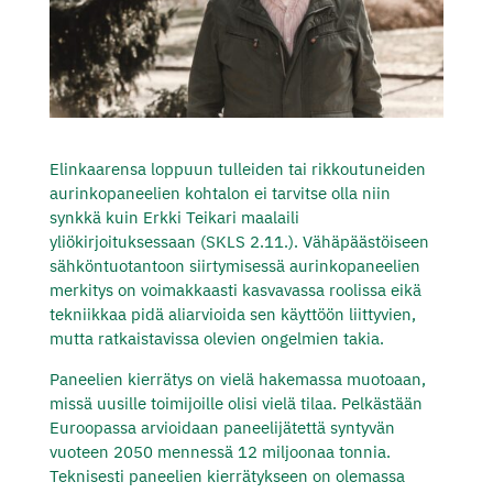
Elinkaarensa loppuun tulleiden tai rikkoutuneiden
aurinkopaneelien kohtalon ei tarvitse olla niin
synkkä kuin Erkki Teikari maalaili
yliökirjoituksessaan (SKLS 2.11.). Vähäpäästöiseen
sähköntuotantoon siirtymisessä aurinkopaneelien
merkitys on voimakkaasti kasvavassa roolissa eikä
tekniikkaa pidä aliarvioida sen käyttöön liittyvien,
mutta ratkaistavissa olevien ongelmien takia.
Paneelien kierrätys on vielä hakemassa muotoaan,
missä uusille toimijoille olisi vielä tilaa. Pelkästään
Euroopassa arvioidaan paneelijätettä syntyvän
vuoteen 2050 mennessä 12 miljoonaa tonnia.
Teknisesti paneelien kierrätykseen on olemassa