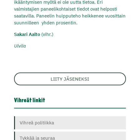
ikääntymisen myötä ei ole uutta tietoa. Eri
valmistajien paneelikohtaiset tiedot ovat helposti
saatavilla. Paneelin huipputeho heikkenee vuosittain
suunnilleen
yhden prosentin.
Sakari Aalto
(vihr.)
Ulvila
LIITY JÄSENEKSI
Vihreät linkit
Vihreä politiikka
Tykkää ja seuraa