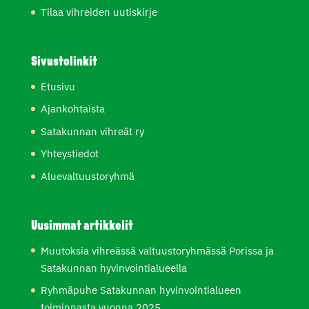
Tilaa vihreiden uutiskirje
Sivustolinkit
Etusivu
Ajankohtaista
Satakunnan vihreät ry
Yhteystiedot
Aluevaltuustoryhmä
Uusimmat artikkelit
Muutoksia vihreässä valtuustoryhmässä Porissa ja
Satakunnan hyvinvointialueella
Ryhmäpuhe Satakunnan hyvinvointialueen
toiminnasta vuonna 2025