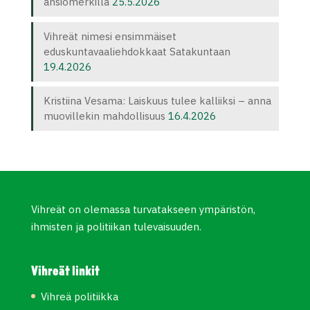
ansiomerkillä
25.5.2026
Vihreät nimesi ensimmäiset
eduskuntavaaliehdokkaat Satakuntaan
19.4.2026
Kristiina Vesama: Laiskuus tulee kalliiksi – anna
muovillekin mahdollisuus
16.4.2026
Vihreät on olemassa turvatakseen ympäristön,
ihmisten ja politiikan tulevaisuuden.
Vihreät linkit
Vihreä politiikka