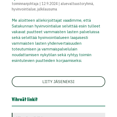
toiminnanjohtaja
|
12.9.2024
|
aluevaltuustoryhmä
,
hyvinvointialue
,
julkilausuma
Me aloitteen allekirjoittajat vaadimme, että
Satakunnan hyvinvointialue selvittää esiin tulleet
vakavat puutteet vammaisten lasten palveluissa
sekä selvittää hyvinvointialueen laajuisesti
vammaisten lasten yhdenvertaisuuden
toteutumisen ja vammaispalvelulain
noudattamisen nykytilan sekä ryhtyy toimiin
esiintulevien puutteiden korjaamiseksi.
LIITY JÄSENEKSI
Vihreät linkit