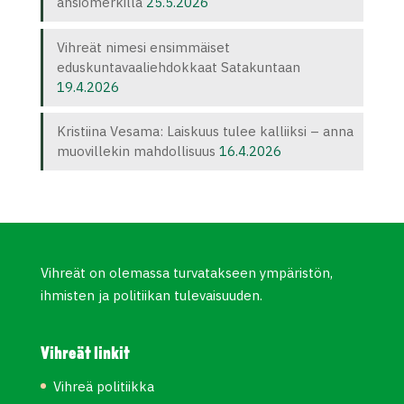
ansiomerkillä
25.5.2026
Vihreät nimesi ensimmäiset
eduskuntavaaliehdokkaat Satakuntaan
19.4.2026
Kristiina Vesama: Laiskuus tulee kalliiksi – anna
muovillekin mahdollisuus
16.4.2026
Vihreät on olemassa turvatakseen ympäristön,
ihmisten ja politiikan tulevaisuuden.
Vihreät linkit
Vihreä politiikka