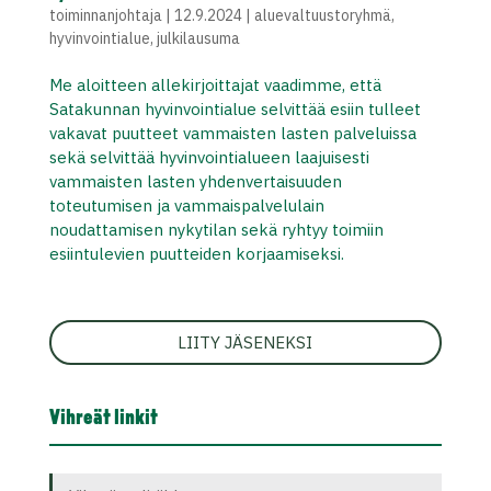
toiminnanjohtaja
|
12.9.2024
|
aluevaltuustoryhmä
,
hyvinvointialue
,
julkilausuma
Me aloitteen allekirjoittajat vaadimme, että
Satakunnan hyvinvointialue selvittää esiin tulleet
vakavat puutteet vammaisten lasten palveluissa
sekä selvittää hyvinvointialueen laajuisesti
vammaisten lasten yhdenvertaisuuden
toteutumisen ja vammaispalvelulain
noudattamisen nykytilan sekä ryhtyy toimiin
esiintulevien puutteiden korjaamiseksi.
LIITY JÄSENEKSI
Vihreät linkit