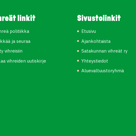
hreät linkit
Sivustolinkit
hreä politiikka
Etusivu
kkää ja seuraa
Ajankohtaista
ity vihreisiin
Satakunnan vihreät ry
laa vihreiden uutiskirje
Yhteystiedot
Aluevaltuustoryhmä