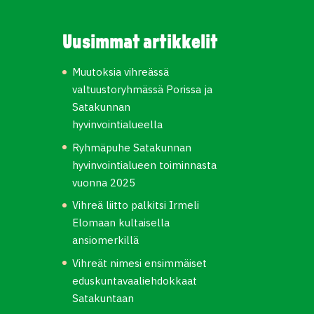
Uusimmat artikkelit
Muutoksia vihreässä
valtuustoryhmässä Porissa ja
Satakunnan
hyvinvointialueella
Ryhmäpuhe Satakunnan
hyvinvointialueen toiminnasta
vuonna 2025
Vihreä liitto palkitsi Irmeli
Elomaan kultaisella
ansiomerkillä
Vihreät nimesi ensimmäiset
eduskuntavaaliehdokkaat
Satakuntaan