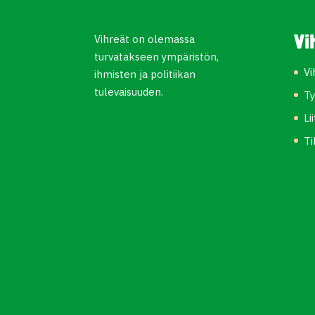
Vihreät on olemassa
Vi
turvatakseen ympäristön,
Vi
ihmisten ja politiikan
tulevaisuuden.
Ty
Li
Ti