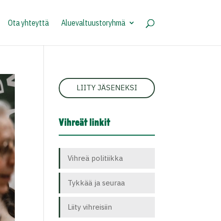
Ota yhteyttä
Aluevaltuustoryhmä
LIITY JÄSENEKSI
Vihreät linkit
Vihreä politiikka
Tykkää ja seuraa
Liity vihreisiin