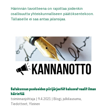
Häirinnän tavoitteena on rajoittaa joidenkin
osallisuutta yhteiskunnalliseen päätöksentekoon.
Tällaiselle ei saa antaa jalansijaa.
Satakunnan puolueiden piirijärjestöt haluavat vaalit ilman
häirintää
toiminnanjohtaja
|
9.4.2021
|
Blogi
,
julkilausuma
,
Tiedotteet
,
Yleinen