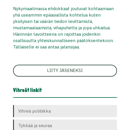
Nykymaailmassa ehdokkaat joutuvat kohtaamaan
yhä useammin epäasiallista kohtelua kuten
yksityisen tai väärän tiedon levittämistä,
mustamaalaamista, vihapuhetta ja jopa uhkailua.
Häirinnän tavoitteena on rajoittaa joidenkin
osallisuutta yhteiskunnalliseen päätöksentekoon.
Tällaiselle ei saa antaa jalansijaa.
LIITY JÄSENEKSI
Vihreät linkit
Vihreä politiikka
Tykkää ja seuraa