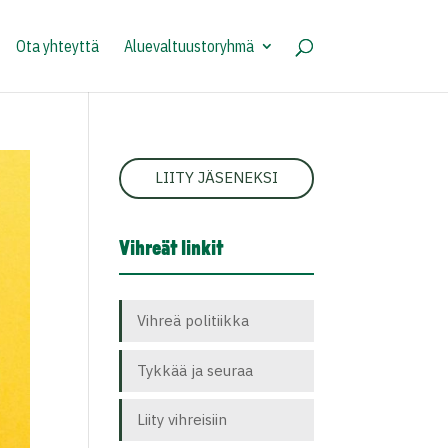
Ota yhteyttä
Aluevaltuustoryhmä
LIITY JÄSENEKSI
Vihreät linkit
Vihreä politiikka
Tykkää ja seuraa
Liity vihreisiin