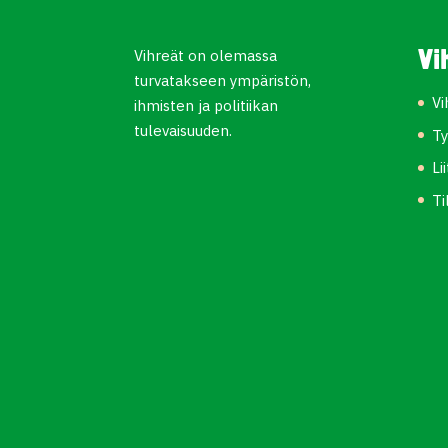
Vihreät on olemassa
Vi
turvatakseen ympäristön,
Vi
ihmisten ja politiikan
tulevaisuuden.
Ty
Li
Ti