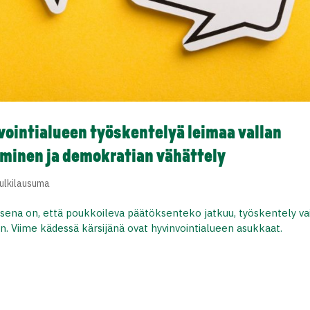
nvointialueen työskentelyä leimaa vallan
äminen ja demokratian vähättely
julkilausuma
sena on, että poukkoileva päätöksenteko jatkuu, työskentely va
n. Viime kädessä kärsijänä ovat hyvinvointialueen asukkaat.