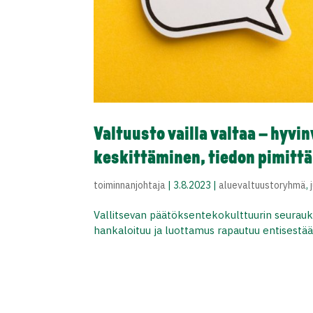
Valtuusto vailla valtaa – hyvi
keskittäminen, tiedon pimitt
toiminnanjohtaja
|
3.8.2023
|
aluevaltuustoryhmä
,
Vallitsevan päätöksentekokulttuurin seurauk
hankaloituu ja luottamus rapautuu entisestää