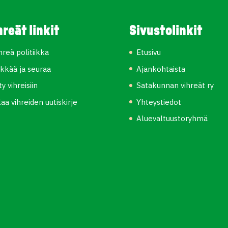
hreät linkit
Sivustolinkit
hreä politiikka
Etusivu
kkää ja seuraa
Ajankohtaista
ity vihreisiin
Satakunnan vihreät ry
laa vihreiden uutiskirje
Yhteystiedot
Aluevaltuustoryhmä