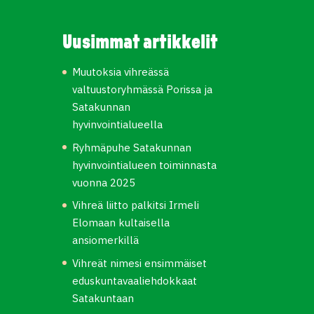
Uusimmat artikkelit
Muutoksia vihreässä
valtuustoryhmässä Porissa ja
Satakunnan
hyvinvointialueella
Ryhmäpuhe Satakunnan
hyvinvointialueen toiminnasta
vuonna 2025
Vihreä liitto palkitsi Irmeli
Elomaan kultaisella
ansiomerkillä
Vihreät nimesi ensimmäiset
eduskuntavaaliehdokkaat
Satakuntaan