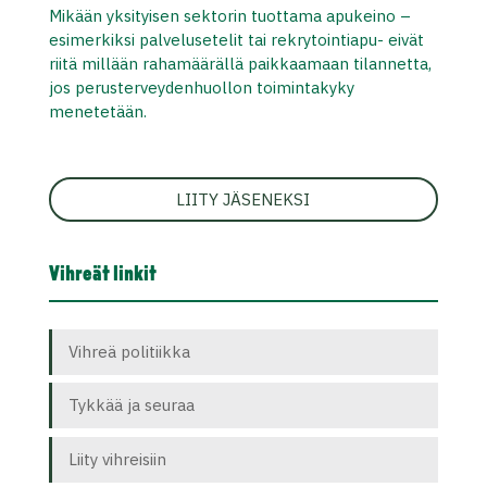
Mikään yksityisen sektorin tuottama apukeino –
esimerkiksi palvelusetelit tai rekrytointiapu- eivät
riitä millään rahamäärällä paikkaamaan tilannetta,
jos perusterveydenhuollon toimintakyky
menetetään.
LIITY JÄSENEKSI
Vihreät linkit
Vihreä politiikka
Tykkää ja seuraa
Liity vihreisiin