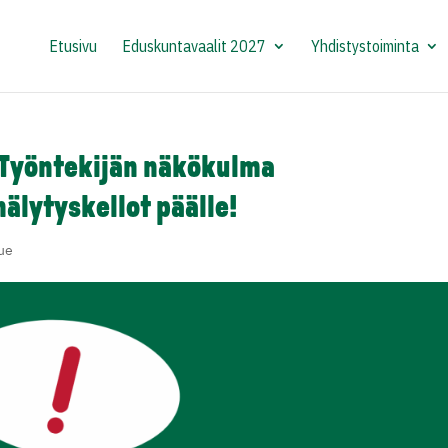
Etusivu
Eduskuntavaalit 2027
Yhdistystoiminta
 Työntekijän näkökulma
hälytyskellot päälle!
lue