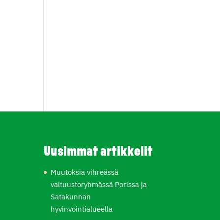
Uusimmat artikkelit
Muutoksia vihreässä
valtuustoryhmässä Porissa ja
Satakunnan
hyvinvointialueella