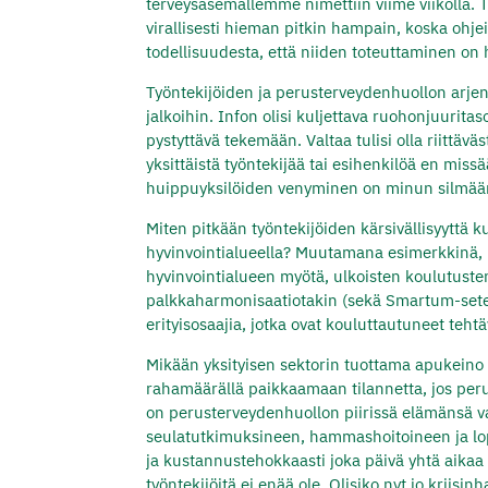
terveysasemallemme nimettiin viime viikolla. Tä
virallisesti hieman pitkin hampain, koska ohjeis
todellisuudesta, että niiden toteuttaminen on
Työntekijöiden ja perusterveydenhuollon arje
jalkoihin. Infon olisi kuljettava ruohonjuurita
pystyttävä tekemään. Valtaa tulisi olla riittäv
yksittäistä työntekijää tai esihenkilöä en miss
huippuyksilöiden venyminen on minun silmääni
Miten pitkään työntekijöiden kärsivällisyyttä 
hyvinvointialueella? Muutamana esimerkkinä, ku
hyvinvointialueen myötä, ulkoisten koulutust
palkkaharmonisaatiotakin (sekä Smartum-setele
erityisosaajia, jotka ovat kouluttautuneet teht
Mikään yksityisen sektorin tuottama apukeino – 
rahamäärällä paikkaamaan tilannetta, jos pe
on perusterveydenhuollon piirissä elämänsä va
seulatutkimuksineen, hammashoitoineen ja lopu
ja kustannustehokkaasti joka päivä yhtä aikaa
työntekijöitä ei enää ole. Olisiko nyt jo kriisinh