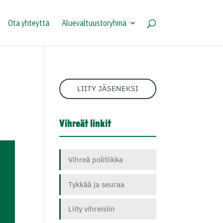
Ota yhteyttä
Aluevaltuustoryhmä
LIITY JÄSENEKSI
Vihreät linkit
Vihreä politiikka
Tykkää ja seuraa
Liity vihreisiin