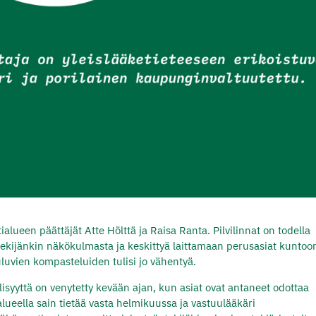
tialueen päättäjät Atte Hölttä ja Raisa Ranta. Pilvilinnat on todella
ekijänkin näkökulmasta ja keskittyä laittamaan perusasiat kuntoo
luvien kompasteluiden tulisi jo vähentyä.
isyyttä on venytetty kevään ajan, kun asiat ovat antaneet odottaa
lueella sain tietää vasta helmikuussa ja vastuulääkäri