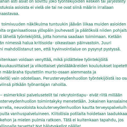
hän asti asiat on sovittu joko työntekijöiden kesken tai järjestelty
tuksia asioista ei vielä ole tai ne ovat siinä määrin irrallaan
 haastavaa.
n toimivuuden näkökulma tuntuukin jäävän liikaa muiden asioiden
solta organisaatiossa ylöspäin jouhevasti ja päätöksiä niiden pohjalt
ästi lähellä työntekijöitä, jotta homma saadaan toimimaan. Ketään
ään nimessä halua kritisoida- oikeastaan päinvastoin. Juuri
 mahdollistanut sen, että hyvinvointialue on pysynyt pystyssä.
kuitenkaan voidaan venyttää, mikä pidättelee työntekijöitä
ukausittaiset ja viikottaiset yleislääkäreiden koulutukset lopetett
en määräraha tiputettiin murto-osaan aiemmasta ja
itä) vain odotellaan. Perusterveydenhuollon työntekijöistä iso os
äviinsä pitkään työnantajan rahoilla.
esimerkiksi palvelusetelit tai rekrytointiapu- eivät riitä millään
rusterveydenhuollon toimintakyky menetetään. Jokainen kansalain
rrella, neuvoloista kouluterveydenhuollon kautta terveyspalveluih
lta vanhuspalveluineen. Kiitollisia potilaita hoidetaan laadukkaa
 kehon ja mielen pulmia ratkoen. Tätä ei kuitenkaan tapahdu, jos
allinnalle tarvetta? Nyt hälytyskellot päälle!