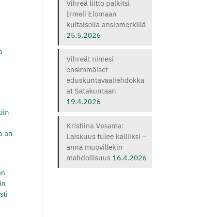
Vihreä liitto palkitsi
Irmeli Elomaan
kultaisella ansiomerkillä
25.5.2026
a
Vihreät nimesi
ensimmäiset
eduskuntavaaliehdokka
at Satakuntaan
19.4.2026
iin
Kristiina Vesama:
a on
Laiskuus tulee kalliiksi –
anna muovillekin
mahdollisuus
16.4.2026
en
in
sti