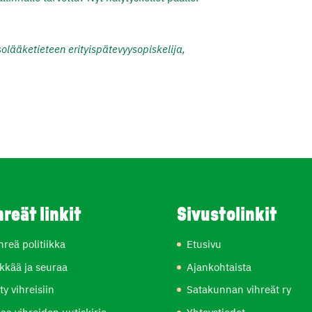
solääketieteen erityispätevyysopiskelija,
hreät linkit
Sivustolinkit
hreä politiikka
Etusivu
kkää ja seuraa
Ajankohtaista
ity vihreisiin
Satakunnan vihreät ry