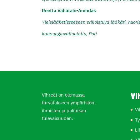
Reetta Vähätalo-Amhdak
Yleislääketieteeseen erikoistuva lääkäri, nuori
kaupunginvaltuutettu, Pori
Vihreät on olemassa
Vi
turvatakseen ympäristön,
Vi
ihmisten ja politiikan
tulevaisuuden.
Ty
Li