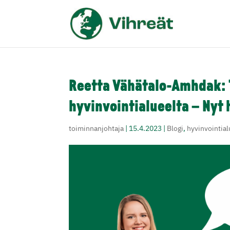
Reetta Vähätalo-Amhdak:
hyvinvointialueelta – Nyt 
toiminnanjohtaja
|
15.4.2023
|
Blogi
,
hyvinvointia