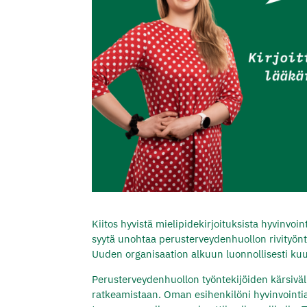
Kiitos hyvistä mielipidekirjoituksista hyvinvoin
syytä unohtaa perusterveydenhuollon rivityönt
Uuden organisaation alkuun luonnollisesti kuu
Perusterveydenhuollon työntekijöiden kärsiväll
ratkeamistaan. Oman esihenkilöni hyvinvointia