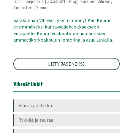
toiminnanjohtaja
|
30.3.2021
|
Blogi
,
Eurajoen Vihreät
,
Tiedotteet
,
Yleinen
Satakunnan Vihreät ry on nimennyt Kari Keurun
ensimmäiseksi kuntavaaliehdokkaakseen
Eurajoelle. Keuru työskentelee humanistisen
ammattikorkeakoulun lehtorina ja asuu Luvialla.
LIITY JÄSENEKSI
Vihreät linkit
Vihreä politiikka
Tykkää ja seuraa