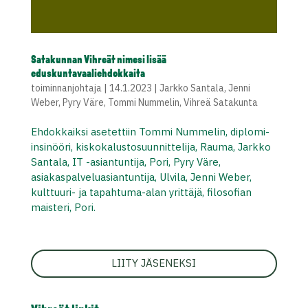
Satakunnan Vihreät nimesi lisää
eduskuntavaaliehdokkaita
toiminnanjohtaja
|
14.1.2023
|
Jarkko Santala
,
Jenni
Weber
,
Pyry Väre
,
Tommi Nummelin
,
Vihreä Satakunta
Ehdokkaiksi asetettiin Tommi Nummelin, diplomi-
insinööri, kiskokalustosuunnittelija, Rauma, Jarkko
Santala, IT -asiantuntija, Pori, Pyry Väre,
asiakaspalveluasiantuntija, Ulvila, Jenni Weber,
kulttuuri- ja tapahtuma-alan yrittäjä, filosofian
maisteri, Pori.
LIITY JÄSENEKSI