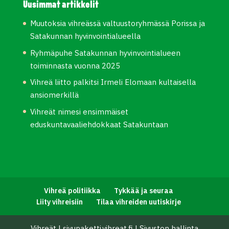
Uusimmat artikkelit
Muutoksia vihreässä valtuustoryhmässä Porissa ja
Satakunnan hyvinvointialueella
Ryhmäpuhe Satakunnan hyvinvointialueen
toiminnasta vuonna 2025
Vihreä liitto palkitsi Irmeli Elomaan kultaisella
ansiomerkillä
Vihreät nimesi ensimmäiset
eduskuntavaaliehdokkaat Satakuntaan
Vihreä politiikka
Tykkää ja seuraa
Liity vihreisiin
Tilaa vihreiden uutiskirje
Vihreät
|
sivupaketti.vihreat.fi
|
Sivuston hallinta