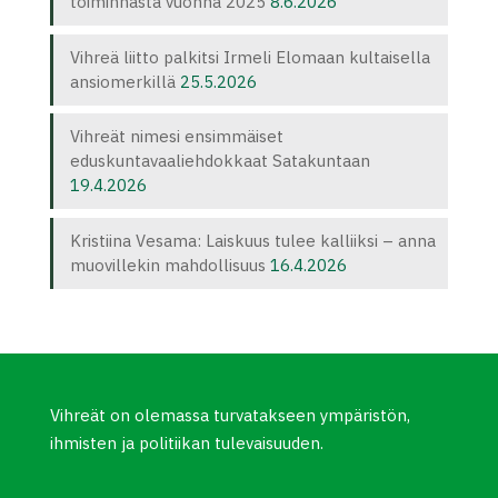
toiminnasta vuonna 2025
8.6.2026
Vihreä liitto palkitsi Irmeli Elomaan kultaisella
ansiomerkillä
25.5.2026
Vihreät nimesi ensimmäiset
eduskuntavaaliehdokkaat Satakuntaan
19.4.2026
Kristiina Vesama: Laiskuus tulee kalliiksi – anna
muovillekin mahdollisuus
16.4.2026
Vihreät on olemassa turvatakseen ympäristön,
ihmisten ja politiikan tulevaisuuden.