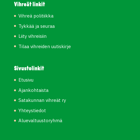
Vihreät linkit
Vihreä politiikka
Tykkää ja seuraa
Liity vihreisiin
Tilaa vihreiden uutiskirje
Sivustolinkit
Etusivu
Ajankohtaista
Satakunnan vihreät ry
Yhteystiedot
Aluevaltuustoryhmä