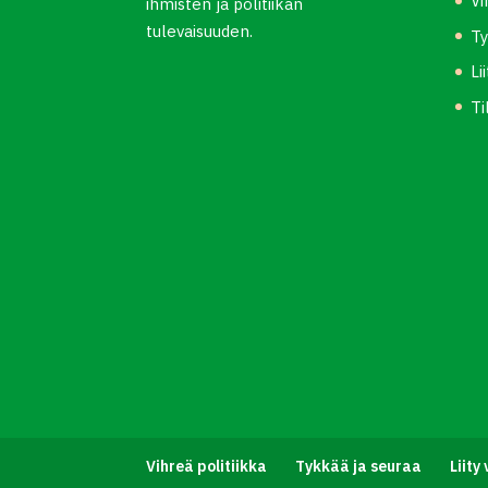
Vi
ihmisten ja politiikan
tulevaisuuden.
Ty
Li
Ti
Vihreä politiikka
Tykkää ja seuraa
Liity 