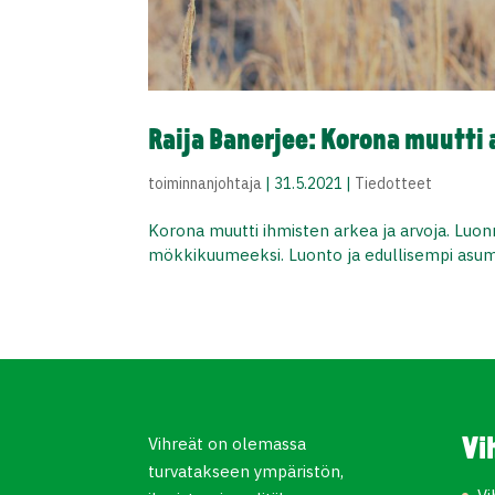
Raija Banerjee: Korona muutti 
toiminnanjohtaja
|
31.5.2021
|
Tiedotteet
Korona muutti ihmisten arkea ja arvoja. Luon
mökkikuumeeksi. Luonto ja edullisempi asumi
Vihreät on olemassa
Vi
turvatakseen ympäristön,