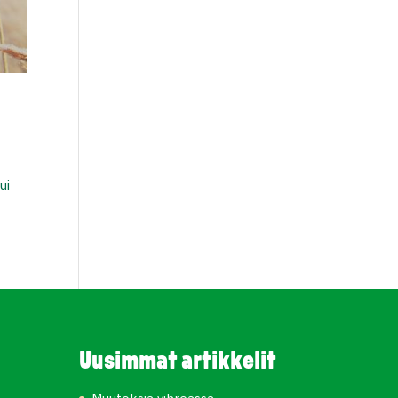
ui
Uusimmat artikkelit