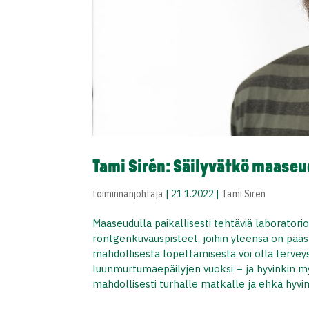
Tami Sirén: Säilyvätkö maase
toiminnanjohtaja
|
21.1.2022
|
Tami Siren
Maaseudulla paikallisesti tehtäviä laboratori
röntgenkuvauspisteet, joihin yleensä on pääst
mahdollisesta lopettamisesta voi olla terv
luunmurtumaepäilyjen vuoksi – ja hyvinkin my
mahdollisesti turhalle matkalle ja ehkä hyvi