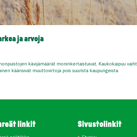
arkea ja arvoja
nonpuistojen kävijämäärät moninkertaistuivat. Kaukokaipuu vaiht
nen käänsivät muuttovirtoja pois suurista kaupungeista.
hreät linkit
Sivustolinkit