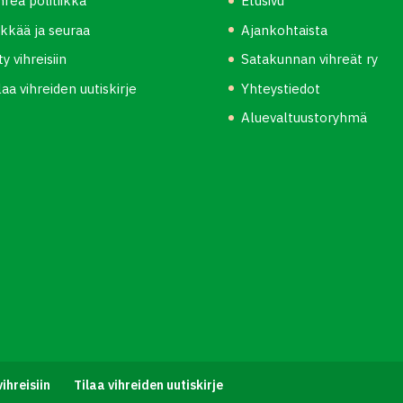
hreä politiikka
Etusivu
kkää ja seuraa
Ajankohtaista
ity vihreisiin
Satakunnan vihreät ry
laa vihreiden uutiskirje
Yhteystiedot
Aluevaltuustoryhmä
vihreisiin
Tilaa vihreiden uutiskirje