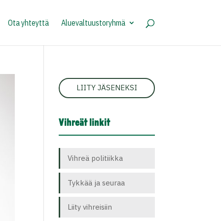
Ota yhteyttä
Aluevaltuustoryhmä
LIITY JÄSENEKSI
Vihreät linkit
Vihreä politiikka
Tykkää ja seuraa
Liity vihreisiin