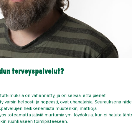
udun terveyspalvelut?
otutkimuksia on vähennetty, ja on selvää, että pienet
y varsin helposti ja nopeasti, ovat uhanalaisia. Seurauksena niid
eyspalvelujen heikkenemistä muutenkin, matkoja
ös toteamatta jääviä murtumia ym. löydöksiä, kun ei haluta läht
nkin ruuhkaiseen toimipisteeseen.