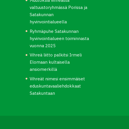
Muutoksia vihreässä
valtuustoryhmässä Porissa ja
Satakunnan
hyvinvointialueella
Ryhmäpuhe Satakunnan
hyvinvointialueen toiminnasta
vuonna 2025
Vihreä liitto palkitsi Irmeli
Elomaan kultaisella
ansiomerkillä
Vihreät nimesi ensimmäiset
eduskuntavaaliehdokkaat
Satakuntaan