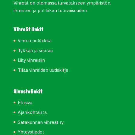
Vihreät on olemassa turvatakseen ympäristön,
ihmisten ja politiikan tulevaisuuden.
Vihreät linkit
Vihreä politiikka
Tykkää ja seuraa
Liity vihreisiin
Tilaa vihreiden uutiskirje
Sivustolinkit
Etusivu
Ajankohtaista
Satakunnan vihreät ry
Yhteystiedot