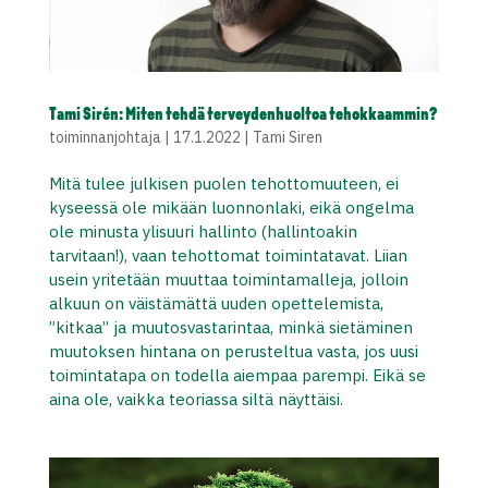
Tami Sirén: Miten tehdä terveydenhuoltoa tehokkaammin?
toiminnanjohtaja
|
17.1.2022
|
Tami Siren
Mitä tulee julkisen puolen tehottomuuteen, ei
kyseessä ole mikään luonnonlaki, eikä ongelma
ole minusta ylisuuri hallinto (hallintoakin
tarvitaan!), vaan tehottomat toimintatavat. Liian
usein yritetään muuttaa toimintamalleja, jolloin
alkuun on väistämättä uuden opettelemista,
”kitkaa” ja muutosvastarintaa, minkä sietäminen
muutoksen hintana on perusteltua vasta, jos uusi
toimintatapa on todella aiempaa parempi. Eikä se
aina ole, vaikka teoriassa siltä näyttäisi.