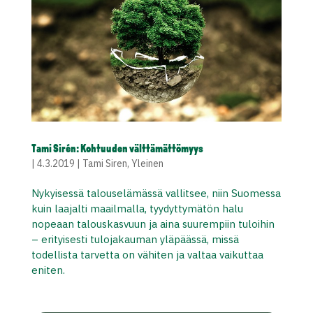
Tami Sirén: Kohtuuden välttämättömyys
|
4.3.2019
|
Tami Siren
,
Yleinen
Nykyisessä talouselämässä vallitsee, niin Suomessa
kuin laajalti maailmalla, tyydyttymätön halu
nopeaan talouskasvuun ja aina suurempiin tuloihin
– erityisesti tulojakauman yläpäässä, missä
todellista tarvetta on vähiten ja valtaa vaikuttaa
eniten.