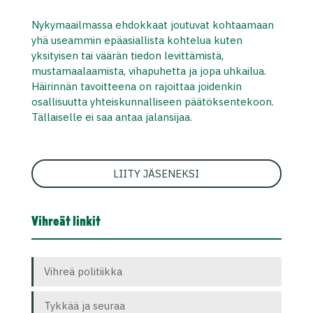
Nykymaailmassa ehdokkaat joutuvat kohtaamaan
yhä useammin epäasiallista kohtelua kuten
yksityisen tai väärän tiedon levittämistä,
mustamaalaamista, vihapuhetta ja jopa uhkailua.
Häirinnän tavoitteena on rajoittaa joidenkin
osallisuutta yhteiskunnalliseen päätöksentekoon.
Tällaiselle ei saa antaa jalansijaa.
LIITY JÄSENEKSI
Vihreät linkit
Vihreä politiikka
Tykkää ja seuraa