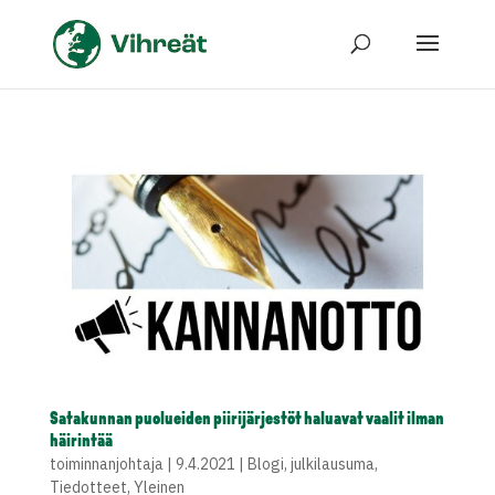
Satakunnan puolueiden piirijärjestöt haluavat vaalit ilman
häirintää
toiminnanjohtaja
|
9.4.2021
|
Blogi
,
julkilausuma
,
Tiedotteet
,
Yleinen