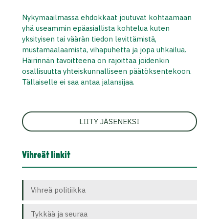
Nykymaailmassa ehdokkaat joutuvat kohtaamaan
yhä useammin epäasiallista kohtelua kuten
yksityisen tai väärän tiedon levittämistä,
mustamaalaamista, vihapuhetta ja jopa uhkailua.
Häirinnän tavoitteena on rajoittaa joidenkin
osallisuutta yhteiskunnalliseen päätöksentekoon.
Tällaiselle ei saa antaa jalansijaa.
LIITY JÄSENEKSI
Vihreät linkit
Vihreä politiikka
Tykkää ja seuraa