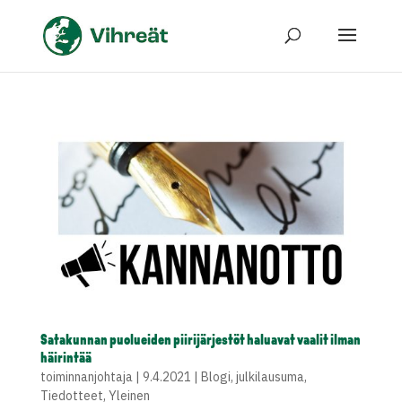
Satakunnan puolueiden piirijärjestöt haluavat vaalit ilman
häirintää
toiminnanjohtaja
|
9.4.2021
|
Blogi
,
julkilausuma
,
Tiedotteet
,
Yleinen