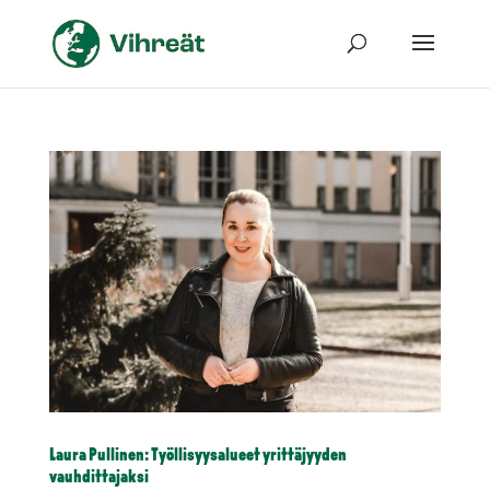
Laura Pullinen: Työllisyysalueet yrittäjyyden
vauhdittajaksi