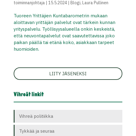
toiminnanjohtaja
|
15.5.2024
|
Blogi
,
Laura Pullinen
Tuoreen Yrittäjien Kuntabarometrin mukaan
aloittavan yrittäjän palvelut ovat tärkein kunnan
yrityspalvelu. Työllisyysalueella onkin keskeistä,
että neuvontapalvelut ovat saavutettavissa joko
paikan päällä tai etänä koko, asiakkaan tarpeet
huomioiden.
LIITY JÄSENEKSI
Vihreät linkit
Vihreä politiikka
Tykkää ja seuraa