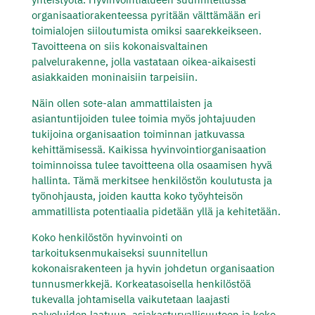
organisaatiorakenteessa pyritään välttämään eri
toimialojen siiloutumista omiksi saarekkeikseen.
Tavoitteena on siis kokonaisvaltainen
palvelurakenne, jolla vastataan oikea-aikaisesti
asiakkaiden moninaisiin tarpeisiin.
Näin ollen sote-alan ammattilaisten ja
asiantuntijoiden tulee toimia myös johtajuuden
tukijoina organisaation toiminnan jatkuvassa
kehittämisessä. Kaikissa hyvinvointiorganisaation
toiminnoissa tulee tavoitteena olla osaamisen hyvä
hallinta. Tämä merkitsee henkilöstön koulutusta ja
työnohjausta, joiden kautta koko työyhteisön
ammatillista potentiaalia pidetään yllä ja kehitetään.
Koko henkilöstön hyvinvointi on
tarkoituksenmukaiseksi suunnitellun
kokonaisrakenteen ja hyvin johdetun organisaation
tunnusmerkkejä. Korkeatasoisella henkilöstöä
tukevalla johtamisella vaikutetaan laajasti
palveluiden laatuun, asiakasturvallisuuteen ja koko