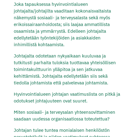
Joka tapauksessa hyvinvointialueen
johtajalta/johtajilta vaaditaan kokonaisvaltaista
näkemystä sosiaali- ja terveysalasta sekä myös
erikoissairaanhoidosta; siis laajaa ammatillista
osaamista ja ymmärrystä. Edelleen johtajalta
edellytetään työntekijöiden ja asiakkaiden
inhimillistä kohtaamista.
Johtajalta odotetaan nykyaikaan kuuluvaa ja
tutkitusti parhaita tuloksia tuottavaa yhteisöllisen
toimintakulttuurin ylläpitoa ja sen jatkuvaa
kehittämistä. Johtajalta edellytetään siis sekä
tiedolla johtamista että palvelevaa johtamista.
Hyvinvointialueen johtajan vaatimuslista on pitkä ja
odotukset johtajuuteen ovat suuret.
Miten sosiaali-
ja terveysalan yhteensovittaminen
saadaan uudessa organisaatiossa toteutettua?
Johtajan tulee tuntea monialaisen henkilöstön
perustehtävät ja niiden vaatimukset suhteessa