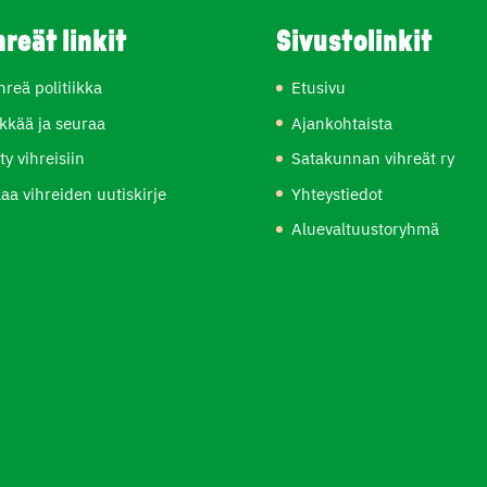
hreät linkit
Sivustolinkit
hreä politiikka
Etusivu
kkää ja seuraa
Ajankohtaista
ity vihreisiin
Satakunnan vihreät ry
laa vihreiden uutiskirje
Yhteystiedot
Aluevaltuustoryhmä