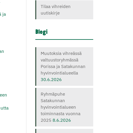
ä
Tilaa vihreiden
uutiskirje
ä ja
Blogi
han
Muutoksia vihreässä
valtuustoryhmässä
Porissa ja Satakunnan
hyvinvointialueella
30.6.2026
Ryhmäpuhe
peen
Satakunnan
hyvinvointialueen
uutta
toiminnasta vuonna
2025
8.6.2026