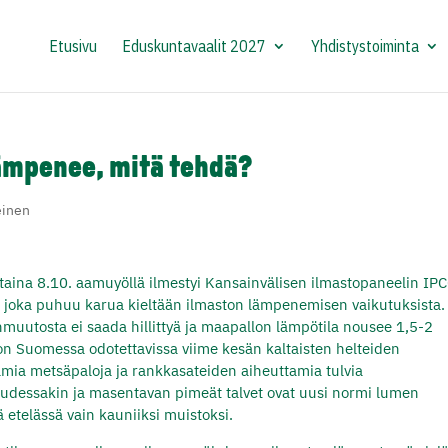
Etusivu
Eduskuntavaalit 2027
Yhdistystoiminta
lämpenee, mitä tehdä?
einen
aina 8.10. aamuyöllä ilmestyi Kansainvälisen ilmastopaneelin IP
i, joka puhuu karua kieltään ilmaston lämpenemisen vaikutuksista.
nmuutosta ei saada hillittyä ja maapallon lämpötila nousee 1,5-2
 on Suomessa odotettavissa viime kesän kaltaisten helteiden
amia metsäpaloja ja rankkasateiden aiheuttamia tulvia
uudessakin ja masentavan pimeät talvet ovat uusi normi lumen
 etelässä vain kauniiksi muistoksi.