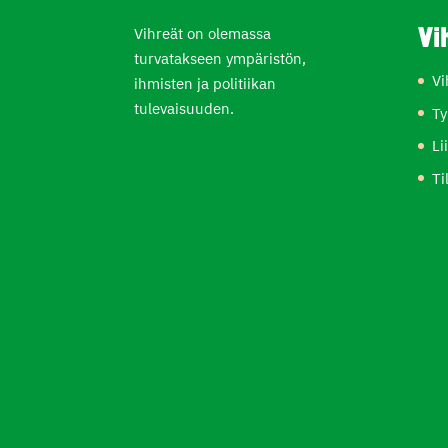
Vihreät on olemassa
Vi
turvatakseen ympäristön,
Vi
ihmisten ja politiikan
tulevaisuuden.
Ty
Li
Ti