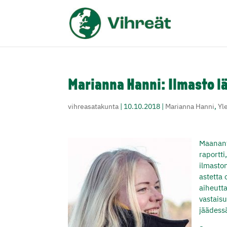
Marianna Hanni: Ilmasto 
vihreasatakunta
|
10.10.2018
|
Marianna Hanni
,
Yl
Maanant
raportt
ilmasto
astetta
aiheutt
vastais
jäädessä