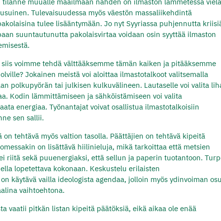
tilanne muualle maailmaan nähden on ilmaston lämmetessä viel
uusuinen. Tulevaisuudessa myös väestön massaliikehdintä
akolaisina tulee lisääntymään. Jo nyt Syyriassa puhjennutta kriisi
aan suuntautunutta pakolaisvirtaa voidaan osin syyttää ilmaston
misestä.
 siis voimme tehdä välttääksemme tämän kaiken ja pitääksemme
lville? Jokainen meistä voi aloittaa ilmastotalkoot valitsemalla
n polkupyörän tai julkisen kulkuvälineen. Lautaselle voi valita li
laa. Kodin lämmittämiseen ja sähköistämiseen voi valita
apaata energiaa. Työnantajat voivat osallistua ilmastotalkoisiin
ne sen sallii.
 on tehtävä myös valtion tasolla. Päättäjien on tehtävä kipeitä
messakin on lisättävä hiilinieluja, mikä tarkoittaa että metsien
ei riitä sekä puuenergiaksi, että sellun ja paperin tuotantoon. Tur
hella lopetettava kokonaan. Keskustelu erilaisten
n käytävä vailla ideologista agendaa, jolloin myös ydinvoiman os
aalina vaihtoehtona.
vaatii pitkän listan kipeitä päätöksiä, eikä aikaa ole enää