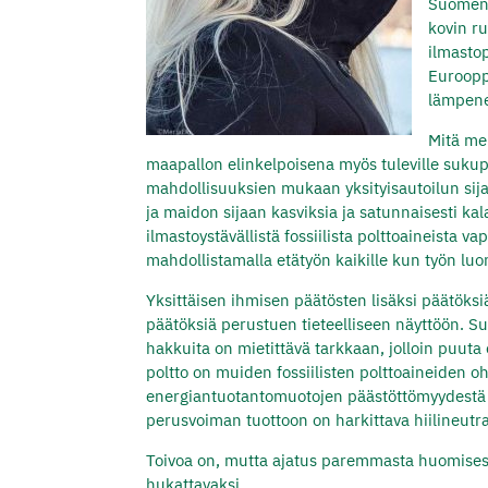
Suomen 
kovin r
ilmastop
Euroopp
lämpene
Mitä me
maapallon elinkelpoisena myös tuleville sukupo
mahdollisuuksien mukaan yksityisautoilun sijaa
ja maidon sijaan kasviksia ja satunnaisesti ka
ilmastoystävällistä fossiilista polttoaineista v
mahdollistamalla etätyön kaikille kun työn luon
Yksittäisen ihmisen päätösten lisäksi päätöksiä
päätöksiä perustuen tieteelliseen näyttöön. Suo
hakkuita on mietittävä tarkkaan, jolloin puuta 
poltto on muiden fossiilisten polttoaineiden o
energiantuotantomuotojen päästöttömyydestä o
perusvoiman tuottoon on harkittava hiilineutr
Toivoa on, mutta ajatus paremmasta huomisesta 
hukattavaksi.