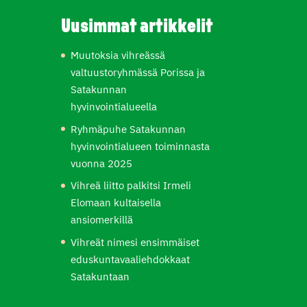
Uusimmat artikkelit
Muutoksia vihreässä
valtuustoryhmässä Porissa ja
Satakunnan
hyvinvointialueella
Ryhmäpuhe Satakunnan
hyvinvointialueen toiminnasta
vuonna 2025
Vihreä liitto palkitsi Irmeli
Elomaan kultaisella
ansiomerkillä
Vihreät nimesi ensimmäiset
eduskuntavaaliehdokkaat
Satakuntaan