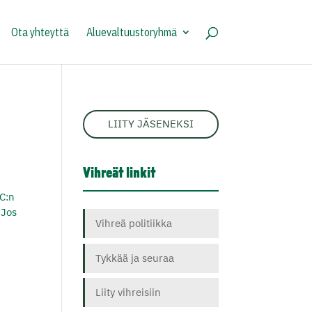
Ota yhteyttä
Aluevaltuustoryhmä
LIITY JÄSENEKSI
Vihreät linkit
CC:n
 Jos
Vihreä politiikka
Tykkää ja seuraa
Liity vihreisiin