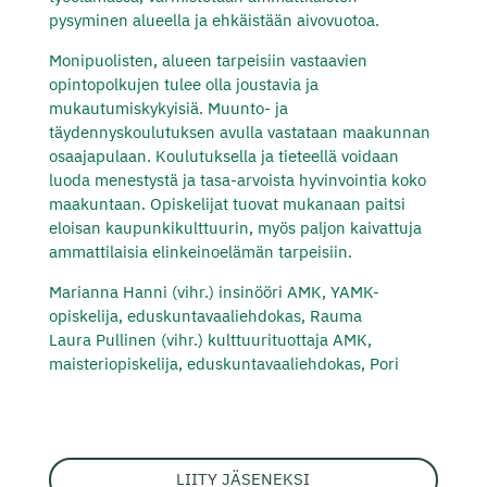
pysyminen alueella ja ehkäistään aivovuotoa.
Monipuolisten, alueen tarpeisiin vastaavien
opintopolkujen tulee olla joustavia ja
mukautumiskykyisiä. Muunto- ja
täydennyskoulutuksen avulla vastataan maakunnan
osaajapulaan. Koulutuksella ja tieteellä voidaan
luoda menestystä ja tasa-arvoista hyvinvointia koko
maakuntaan. Opiskelijat tuovat mukanaan paitsi
eloisan kaupunkikulttuurin, myös paljon kaivattuja
ammattilaisia elinkeinoelämän tarpeisiin.
Marianna Hanni (vihr.) insinööri AMK, YAMK-
opiskelija, eduskuntavaaliehdokas, Rauma
Laura Pullinen (vihr.) kulttuurituottaja AMK,
maisteriopiskelija, eduskuntavaaliehdokas, Pori
LIITY JÄSENEKSI