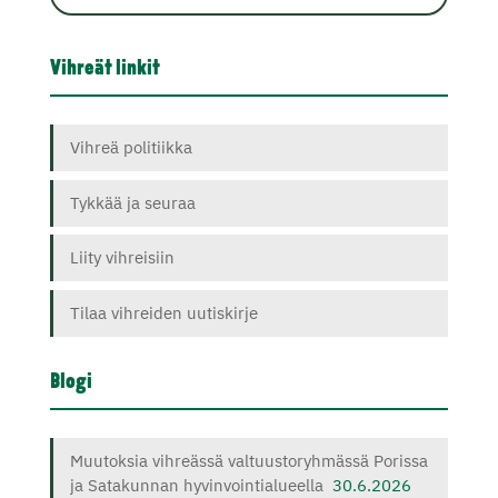
Vihreät linkit
Vihreä politiikka
Tykkää ja seuraa
Liity vihreisiin
Tilaa vihreiden uutiskirje
Blogi
Muutoksia vihreässä valtuustoryhmässä Porissa
ja Satakunnan hyvinvointialueella
30.6.2026