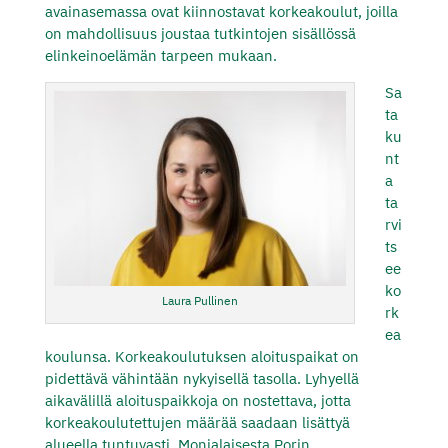
avainasemassa ovat kiinnostavat korkeakoulut, joilla
on mahdollisuus joustaa tutkintojen sisällössä
elinkeinoelämän tarpeen mukaan.
Sa
ta
ku
nt
a
ta
rvi
ts
ee
ko
Laura Pullinen
rk
ea
koulunsa. Korkeakoulutuksen aloituspaikat on
pidettävä vähintään nykyisellä tasolla. Lyhyellä
aikavälillä aloituspaikkoja on nostettava, jotta
korkeakoulutettujen määrää saadaan lisättyä
alueella tuntuvasti. Monialaisesta Porin