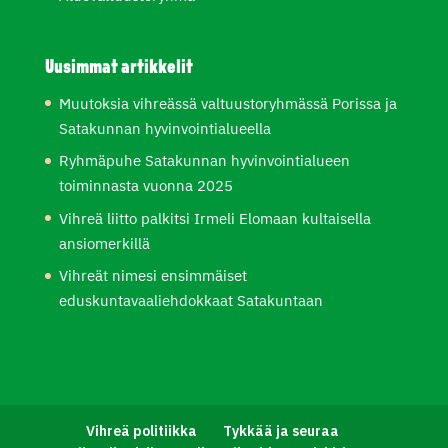
Uusimmat artikkelit
Muutoksia vihreässä valtuustoryhmässä Porissa ja
Satakunnan hyvinvointialueella
Ryhmäpuhe Satakunnan hyvinvointialueen
toiminnasta vuonna 2025
Vihreä liitto palkitsi Irmeli Elomaan kultaisella
ansiomerkillä
Vihreät nimesi ensimmäiset
eduskuntavaaliehdokkaat Satakuntaan
Vihreä politiikka
Tykkää ja seuraa