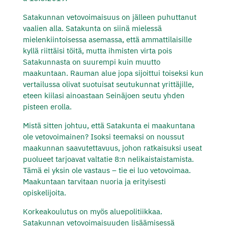
Satakunnan vetovoimaisuus on jälleen puhuttanut
vaalien alla. Satakunta on siinä mielessä
mielenkiintoisessa asemassa, että ammattilaisille
kyllä riittäisi töitä, mutta ihmisten virta pois
Satakunnasta on suurempi kuin muutto
maakuntaan. Rauman alue jopa sijoittui toiseksi kun
vertailussa olivat suotuisat seutukunnat yrittäjille,
eteen kiilasi ainoastaan Seinäjoen seutu yhden
pisteen erolla.
Mistä sitten johtuu, että Satakunta ei maakuntana
ole vetovoimainen? Isoksi teemaksi on noussut
maakunnan saavutettavuus, johon ratkaisuksi useat
puolueet tarjoavat valtatie 8:n nelikaistaistamista.
Tämä ei yksin ole vastaus – tie ei luo vetovoimaa.
Maakuntaan tarvitaan nuoria ja erityisesti
opiskelijoita.
Korkeakoulutus on myös aluepolitiikkaa.
Satakunnan vetovoimaisuuden lisäämisessä