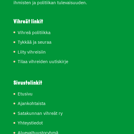
ihmisten ja politiikan tulevaisuuden.
Vihreät linkit
Vihreä politiikka
Tykkää ja seuraa
Liity vihreisiin
Tilaa vihreiden uutiskirje
Sivustolinkit
Etusivu
Ajankohtaista
Satakunnan vihreät ry
Yhteystiedot
Aluevaltuustoryhmä