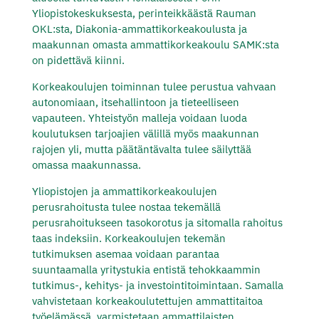
Yliopistokeskuksesta, perinteikkäästä Rauman
OKL:sta, Diakonia-ammattikorkeakoulusta ja
maakunnan omasta ammattikorkeakoulu SAMK:sta
on pidettävä kiinni.
Korkeakoulujen toiminnan tulee perustua vahvaan
autonomiaan, itsehallintoon ja tieteelliseen
vapauteen. Yhteistyön malleja voidaan luoda
koulutuksen tarjoajien välillä myös maakunnan
rajojen yli, mutta päätäntävalta tulee säilyttää
omassa maakunnassa.
Yliopistojen ja ammattikorkeakoulujen
perusrahoitusta tulee nostaa tekemällä
perusrahoitukseen tasokorotus ja sitomalla rahoitus
taas indeksiin. Korkeakoulujen tekemän
tutkimuksen asemaa voidaan parantaa
suuntaamalla yritystukia entistä tehokkaammin
tutkimus-, kehitys- ja investointitoimintaan. Samalla
vahvistetaan korkeakoulutettujen ammattitaitoa
työelämässä, varmistetaan ammattilaisten