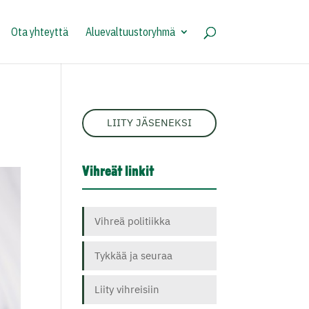
Ota yhteyttä
Aluevaltuustoryhmä
LIITY JÄSENEKSI
Vihreät linkit
Vihreä politiikka
Tykkää ja seuraa
Liity vihreisiin