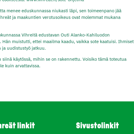
matta menee eduskunnassa niukasti läpi, sen toimeenpano jää
sti Vihreät ja maakuntien verotusoikeus ovat molemmat mukana
liokunnassa Vihreitä edustavan Outi Alanko-Kahiluodon
än muistutti, ettei maailma kaadu, vaikka sote kaatuisi. Ihmiset
 ja uudistustyö jatkuu.
 siinä käytössä, mihin se on rakennettu. Voisiko tämä toteutua
le kuin arvattavissa.
hreät linkit
Sivustolinkit