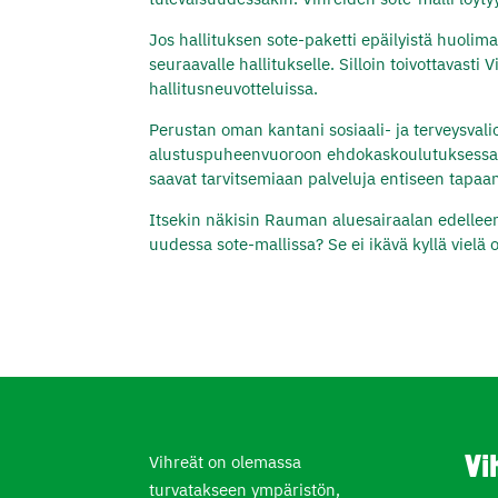
Jos hallituksen sote-paketti epäilyistä huoli
seuraavalle hallitukselle. Silloin toivottava
hallitusneuvotteluissa.
Perustan oman kantani sosiaali- ja terveysva
alustuspuheenvuoroon ehdokaskoulutuksessa. H
saavat tarvitsemiaan palveluja entiseen tapaan
Itsekin näkisin Rauman aluesairaalan edelleen
uudessa sote-mallissa? Se ei ikävä kyllä vielä o
Vihreät on olemassa
Vi
turvatakseen ympäristön,