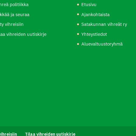
hreä politiikka
Etusivu
kkää ja seuraa
Ajankohtaista
ity vihreisiin
Satakunnan vihreät ry
laa vihreiden uutiskirje
Yhteystiedot
Aluevaltuustoryhmä
vihreisiin
Tilaa vihreiden uutiskirje