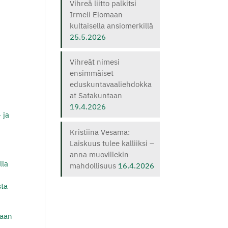
Vihreä liitto palkitsi
Irmeli Elomaan
kultaisella ansiomerkillä
25.5.2026
Vihreät nimesi
ensimmäiset
eduskuntavaaliehdokka
at Satakuntaan
19.4.2026
 ja
Kristiina Vesama:
Laiskuus tulee kalliiksi –
anna muovillekin
lla
mahdollisuus
16.4.2026
sta
maan