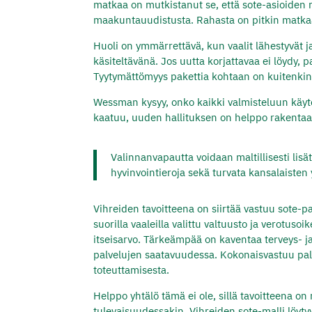
matkaa on mutkistanut se, että sote-asioiden r
maakuntauudistusta. Rahasta on pitkin matka
Huoli on ymmärrettävä, kun vaalit lähestyvät j
käsiteltävänä. Jos uutta korjattavaa ei löydy
Tyytymättömyys pakettia kohtaan on kuitenkin l
Wessman kysyy, onko kaikki valmisteluun käytet
kaatuu, uuden hallituksen on helppo rakentaa 
Valinnanvapautta voidaan maltillisesti lisä
hyvinvointieroja sekä turvata kansalaiste
Vihreiden tavoitteena on siirtää vastuu sote-pal
suorilla vaaleilla valittu valtuusto ja verotusoi
itseisarvo. Tärkeämpää on kaventaa terveys- j
palvelujen saatavuudessa. Kokonaisvastuu palv
toteuttamisesta.
Helppo yhtälö tämä ei ole, sillä tavoitteena o
tulevaisuudessakin. Vihreiden sote-malli löyty