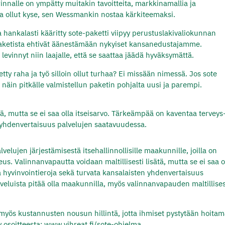
innalle on ympätty muitakin tavoitteita, markkinamallia ja
a ollut kyse, sen Wessmankin nostaa kärkiteemaksi.
a hankalasti kääritty sote-paketti viipyy perustuslakivaliokunnan
, paketista ehtivät äänestämään nykyiset kansanedustajamme.
evinnyt niin laajalle, että se saattaa jäädä hyväksymättä.
ty raha ja työ silloin ollut turhaa? Ei missään nimessä. Jos sote
näin pitkälle valmistellun paketin pohjalta uusi ja parempi.
tä, mutta se ei saa olla itseisarvo. Tärkeämpää on kaventaa terveys-
n yhdenvertaisuus palvelujen saatavuudessa.
velujen järjestämisestä itsehallinnollisille maakunnille, joilla on
keus. Valinnanvapautta voidaan maltillisesti lisätä, mutta se ei saa o
a hyvinvointieroja sekä turvata kansalaisten yhdenvertaisuus
eluista pitää olla maakunnilla, myös valinnanvapauden maltillise
n myös kustannusten nousun hillintä, jotta ihmiset pystytään hoita
y osoitteesta: www.vihreat.fi/sote-ohjelma