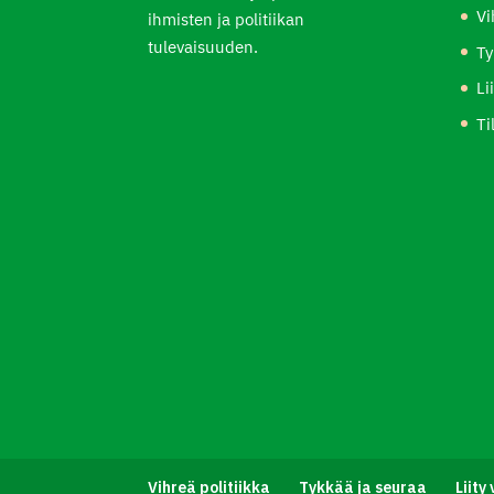
Vi
ihmisten ja politiikan
tulevaisuuden.
Ty
Li
Ti
Vihreä politiikka
Tykkää ja seuraa
Liity 