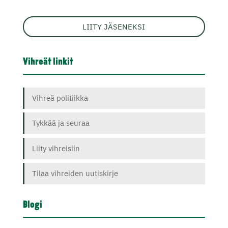
LIITY JÄSENEKSI
Vihreät linkit
Vihreä politiikka
Tykkää ja seuraa
Liity vihreisiin
Tilaa vihreiden uutiskirje
Blogi