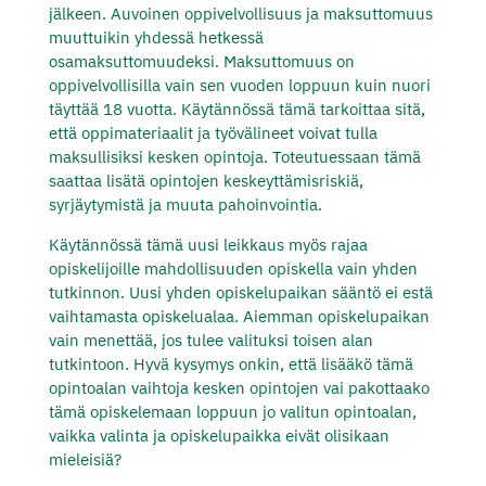
jälkeen. Auvoinen oppivelvollisuus ja maksuttomuus
muuttuikin yhdessä hetkessä
osamaksuttomuudeksi. Maksuttomuus on
oppivelvollisilla vain sen vuoden loppuun kuin nuori
täyttää 18 vuotta. Käytännössä tämä tarkoittaa sitä,
että oppimateriaalit ja työvälineet voivat tulla
maksullisiksi kesken opintoja. Toteutuessaan tämä
saattaa lisätä opintojen keskeyttämisriskiä,
syrjäytymistä ja muuta pahoinvointia.
Käytännössä tämä uusi leikkaus myös rajaa
opiskelijoille mahdollisuuden opiskella vain yhden
tutkinnon. Uusi yhden opiskelupaikan sääntö ei estä
vaihtamasta opiskelualaa. Aiemman opiskelupaikan
vain menettää, jos tulee valituksi toisen alan
tutkintoon. Hyvä kysymys onkin, että lisääkö tämä
opintoalan vaihtoja kesken opintojen vai pakottaako
tämä opiskelemaan loppuun jo valitun opintoalan,
vaikka valinta ja opiskelupaikka eivät olisikaan
mieleisiä?