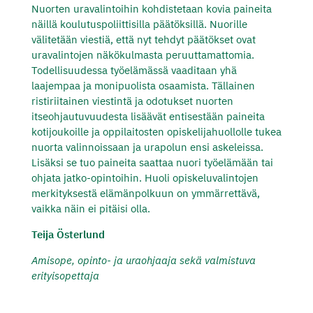
Nuorten uravalintoihin kohdistetaan kovia paineita
näillä koulutuspoliittisilla päätöksillä. Nuorille
välitetään viestiä, että nyt tehdyt päätökset ovat
uravalintojen näkökulmasta peruuttamattomia.
Todellisuudessa työelämässä vaaditaan yhä
laajempaa ja monipuolista osaamista. Tällainen
ristiriitainen viestintä ja odotukset nuorten
itseohjautuvuudesta lisäävät entisestään paineita
kotijoukoille ja oppilaitosten opiskelijahuollolle tukea
nuorta valinnoissaan ja urapolun ensi askeleissa.
Lisäksi se tuo paineita saattaa nuori työelämään tai
ohjata jatko-opintoihin. Huoli opiskeluvalintojen
merkityksestä elämänpolkuun on ymmärrettävä,
vaikka näin ei pitäisi olla.
Teija Österlund
Amisope, opinto- ja uraohjaaja sekä valmistuva
erityisopettaja