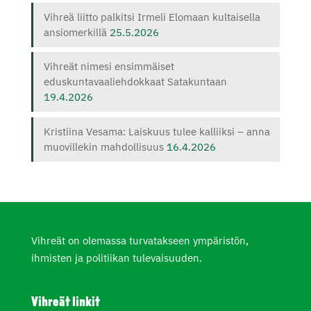
Vihreä liitto palkitsi Irmeli Elomaan kultaisella
ansiomerkillä
25.5.2026
Vihreät nimesi ensimmäiset
eduskuntavaaliehdokkaat Satakuntaan
19.4.2026
Kristiina Vesama: Laiskuus tulee kalliiksi – anna
muovillekin mahdollisuus
16.4.2026
Vihreät on olemassa turvatakseen ympäristön,
ihmisten ja politiikan tulevaisuuden.
Vihreät linkit