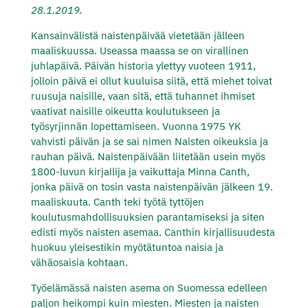
28.1.2019.
Kansainvälistä naistenpäivää vietetään jälleen
maaliskuussa. Useassa maassa se on virallinen
juhlapäivä. Päivän historia ylettyy vuoteen 1911,
jolloin päivä ei ollut kuuluisa siitä, että miehet toivat
ruusuja naisille, vaan sitä, että tuhannet ihmiset
vaativat naisille oikeutta koulutukseen ja
työsyrjinnän lopettamiseen. Vuonna 1975 YK
vahvisti päivän ja se sai nimen Naisten oikeuksia ja
rauhan päivä. Naistenpäivään liitetään usein myös
1800-luvun kirjailija ja vaikuttaja Minna Canth,
jonka päivä on tosin vasta naistenpäivän jälkeen 19.
maaliskuuta. Canth teki työtä tyttöjen
koulutusmahdollisuuksien parantamiseksi ja siten
edisti myös naisten asemaa. Canthin kirjallisuudesta
huokuu yleisestikin myötätuntoa naisia ja
vähäosaisia kohtaan.
Työelämässä naisten asema on Suomessa edelleen
paljon heikompi kuin miesten. Miesten ja naisten