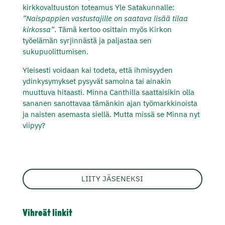
kirkkovaltuuston toteamus Yle Satakunnalle:
”Naispappien vastustajille on saatava lisää tilaa
kirkossa”
. Tämä kertoo osittain myös Kirkon
työelämän syrjinnästä ja paljastaa sen
sukupuolittumisen.
Yleisesti voidaan kai todeta, että ihmisyyden
ydinkysymykset pysyvät samoina tai ainakin
muuttuva hitaasti. Minna Canthilla saattaisikin olla
sananen sanottavaa tämänkin ajan työmarkkinoista
ja naisten asemasta siellä. Mutta missä se Minna nyt
viipyy?
LIITY JÄSENEKSI
Vihreät linkit