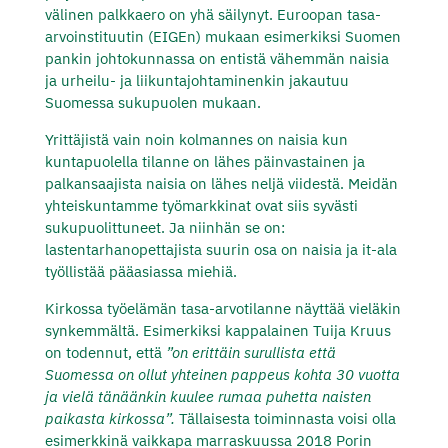
välinen palkkaero on yhä säilynyt. Euroopan tasa-
arvoinstituutin (EIGEn) mukaan esimerkiksi Suomen
pankin johtokunnassa on entistä vähemmän naisia
ja urheilu- ja liikuntajohtaminenkin jakautuu
Suomessa sukupuolen mukaan.
Yrittäjistä vain noin kolmannes on naisia kun
kuntapuolella tilanne on lähes päinvastainen ja
palkansaajista naisia on lähes neljä viidestä. Meidän
yhteiskuntamme työmarkkinat ovat siis syvästi
sukupuolittuneet. Ja niinhän se on:
lastentarhanopettajista suurin osa on naisia ja it-ala
työllistää pääasiassa miehiä.
Kirkossa työelämän tasa-arvotilanne näyttää vieläkin
synkemmältä. Esimerkiksi kappalainen Tuija Kruus
on todennut, että
”on erittäin surullista että
Suomessa on ollut yhteinen pappeus kohta 30 vuotta
ja vielä tänäänkin kuulee rumaa puhetta naisten
paikasta kirkossa”.
Tällaisesta toiminnasta voisi olla
esimerkkinä vaikkapa marraskuussa 2018 Porin