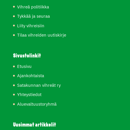
Vihreä politiikka
Tykkää ja seuraa
Liity vihreisiin
Tilaa vihreiden uutiskirje
Sivustolinkit
Etusivu
Ajankohtaista
Satakunnan vihreät ry
Yhteystiedot
Aluevaltuustoryhmä
Uusimmat artikkelit