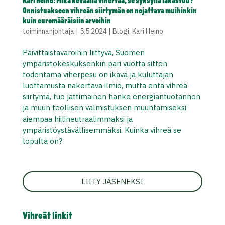
Kari Heino: Mikä keväällä vihertää, se syksyllä lakastuu?
Onnistuakseen vihreän siirtymän on nojattava muihinkin
kuin euromääräisiin arvoihin
toiminnanjohtaja
|
5.5.2024
|
Blogi
,
Kari Heino
Päivittäistavaroihin liittyvä, Suomen
ympäristökeskuksenkin pari vuotta sitten
todentama viherpesu on ikävä ja kuluttajan
luottamusta nakertava ilmiö, mutta entä vihreä
siirtymä, tuo jättimäinen hanke energiantuotannon
ja muun teollisen valmistuksen muuntamiseksi
aiempaa hiilineutraalimmaksi ja
ympäristöystävällisemmäksi. Kuinka vihreä se
lopulta on?
LIITY JÄSENEKSI
Vihreät linkit