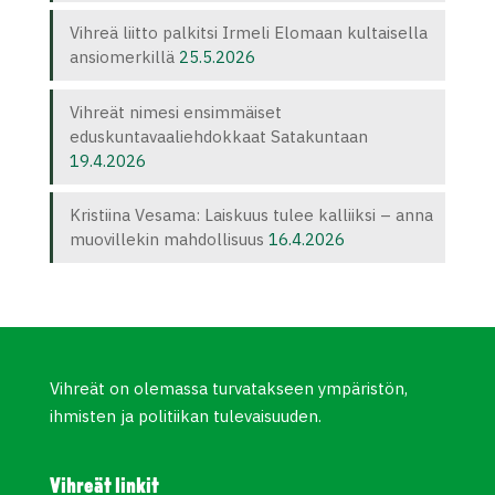
Vihreä liitto palkitsi Irmeli Elomaan kultaisella
ansiomerkillä
25.5.2026
Vihreät nimesi ensimmäiset
eduskuntavaaliehdokkaat Satakuntaan
19.4.2026
Kristiina Vesama: Laiskuus tulee kalliiksi – anna
muovillekin mahdollisuus
16.4.2026
Vihreät on olemassa turvatakseen ympäristön,
ihmisten ja politiikan tulevaisuuden.
Vihreät linkit