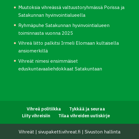
Muutoksia vihreässä valtuustoryhmässä Porissa ja
Satakunnan hyvinvointialueella
Ryhmäpuhe Satakunnan hyvinvointialueen
toiminnasta vuonna 2025
Vihreä liitto palkitsi Irmeli Elomaan kultaisella
ansiomerkillä
Vihreät nimesi ensimmäiset
eduskuntavaaliehdokkaat Satakuntaan
Vihreä politiikka
Tykkää ja seuraa
Liity vihreisiin
Tilaa vihreiden uutiskirje
Vihreät
|
sivupaketti.vihreat.fi
|
Sivuston hallinta